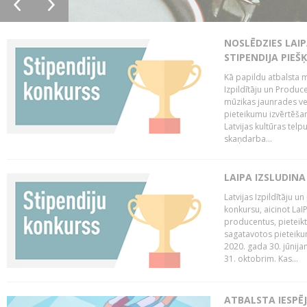
NOSLĒDZIES LAIP
STIPENDIJA PIEŠ
Kā papildu atbalsta me
Izpildītāju un Produc
mūzikas jaunrades ve
pieteikumu izvērtēšan
Latvijas kultūras tel
skaņdarba...
LAIPA IZSLUDINA
Latvijas Izpildītāju u
konkursu, aicinot LaIP
producentus, pieteikt
sagatavotos pieteikum
2020. gada 30. jūnijam
31. oktobrim. Kas...
ATBALSTA IESPĒ