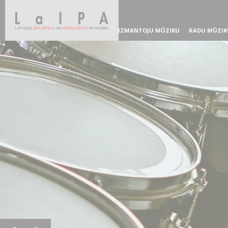
IZMANTOJU MŪZIKU
RADU MŪZIK