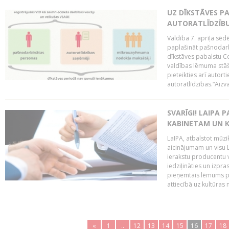
UZ DĪKSTĀVES P
AUTORATLĪDZĪBU
Valdība 7. aprīļa sēdē
paplašināt pašnodarb
dīkstāves pabalstu Cov
valdības lēmuma stāš
pieteikties arī autort
autoratlīdzības.“Aizva
SVARĪGI! LAIPA 
KABINETAM UN K
LaIPA, atbalstot mūzi
aicinājumam un visu L
ierakstu producentu v
iedziļināties un izpra
pieņemtais lēmums par
attiecībā uz kultūras n
«
1
..
12
13
14
15
16
17
18