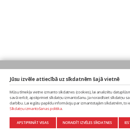
Jūsu izvēle attiecībā uz sīkdatnēm šajā vietnē
Mūsu tīmekļa vietne izmanto sīkdatnes (cookies), lai analizētu datuplūsm
savā ierīcē, apstipriniet sīkdatņu izmantošanu. Ja noraidīsiet sīkdatņu 
darbību. Lai iegūtu papildu informāciju par izmantotajām sīkdatnēm, to 
Sīkdatņu izmantošanas politika
.
APSTIPRINĀT VISAS
NORAIDĪT IZVĒLES SĪKDATNES
IES