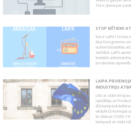
Vēlies organizēt tieš
Tev ir jāzina par pas
STOP MĪTIEM! AT
Kas ir LaIPA? Un kas 
tikai fonogrammu izm
iezīmē būtiskākās atš
darbībā. LaIPA apvien
kolektīvi administrētu
producentu apvienība”
LAIPA PIEVIENO
INDUSTRIJU ATB
Līdz ar citām Eiropas
Izpildītāju un Produc
(ES) kampaņā kultūras
vēstulē ES Komisijai u
ko skārusi COVID–19 k
kampaņā un visās citās 