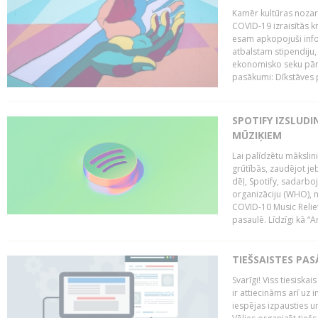
Kamēr kultūras nozar
COVID-19 izraisītās k
esam apkopojuši infor
atbalstam stipendiju, 
ekonomisko seku pārva
pasākumi: Dīkstāves 
SPOTIFY IZSLUDI
MŪZIĶIEM
Lai palīdzētu mākslin
grūtībās, zaudējot 
dēļ, Spotify, sadarbo
organizāciju (WHO), n
COVID-10 Music Relief
pasaulē. Līdzīgi kā “Art
TIEŠSAISTES PAS
Svarīgi! Viss tiesisk
ir attiecināms arī uz 
iespējas izpausties un