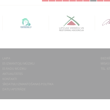
LAIPA
BIEDRĪ
ES IZMANTOJU MŪZIKU
MISAS 
ES RADU MŪZIKU
TEL. 6
AKTUALITĀTES
KONTAKTI
SĪKDATŅU IZMANTOŠANAS POLITIKA
DATU APSTRĀDE