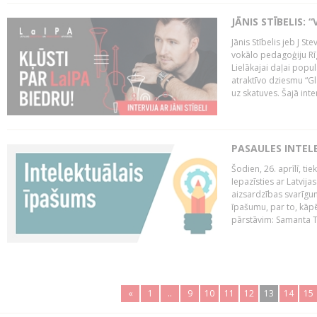
JĀNIS STĪBELIS: 
Jānis Stībelis jeb J S
vokālo pedagoģiju Rī
Lielākajai daļai popul
atraktīvo dziesmu “Gl
uz skatuves. Šajā inter
PASAULES INTEL
Šodien, 26. aprīlī, ti
Iepazīsties ar Latvija
aizsardzības svarīgum
īpašumu, par to, kāpē
pārstāvim: Samanta Tīn
«
1
..
9
10
11
12
13
14
15