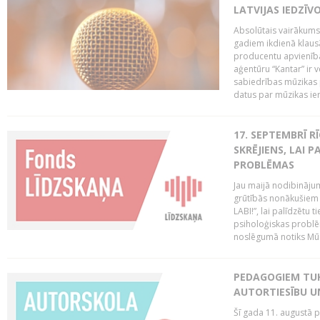
LATVIJAS IEDZĪV
Absolūtais vairākums 
gadiem ikdienā klausās
producentu apvienība
aģentūru “Kantar” ir 
sabiedrības mūzikas 
datus par mūzikas ier
17. SEPTEMBRĪ R
SKRĒJIENS, LAI 
PROBLĒMAS
Jau maijā nodibinājum
grūtībās nonākušiem m
LABI!”, lai palīdzētu
psiholoģiskas probl
noslēgumā notiks Mūziķ
PEDAGOGIEM TU
AUTORTIESĪBU U
Šī gada 11. augustā pl