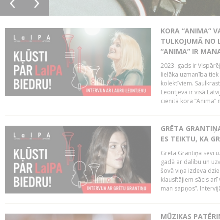
KORA “ANIMA” V
TULKOJUMĀ NO L
“ANIMA” IR MANA
2023. gads ir Vispārē
lielāka uzmanība tiek
kolektīviem. Saulkrast
Leontjeva ir visā Latv
cienītā kora “Anima” m
GRĒTA GRANTIŅA:
ES TEIKTU, KA GR
Grēta Grantiņa sevi u
gadā ar dalību un uz
šovā viņa izdeva dzie
klausītājiem sācis arī
man sapņos”. Intervijā 
MŪZIKAS PATĒRI