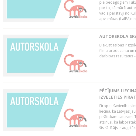
pie pedagogiem Tuku
par to, kā mācīt auto
vadīs pārstāvji no Kul
apvienības (LaIPA) un 
AUTORSKOLA SKAI
Blakustiesības ir izp
filmu producentu un r
darbības rezultātus –
PĒTĪJUMS LIECIN
IZVĒLĒTIES PIRĀ
Eiropas Savienības In
liecina, ka Latvijas 
pirātiskam saturam. T
atzinuši, ka labprātā
šis rādītājs ir augstāk