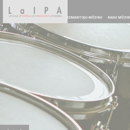
IZMANTOJU MŪZIKU
RADU MŪZIK