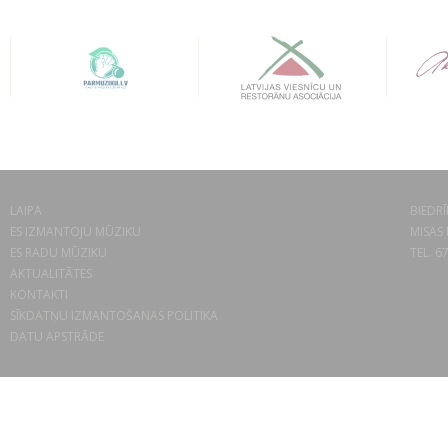
LAIPA
BIEDRĪ
ES IZMANTOJU MŪZIKU
MISAS 
ES RADU MŪZIKU
TEL. 6
AKTUALITĀTES
KONTAKTI
SĪKDATŅU IZMANTOŠANAS POLITIKA
DATU APSTRĀDE