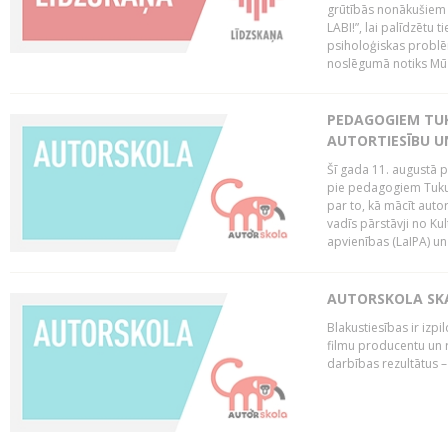
grūtībās nonākušiem m
LABI!”, lai palīdzētu
psiholoģiskas probl
noslēgumā notiks Mūziķ
PEDAGOGIEM TU
AUTORTIESĪBU U
Šī gada 11. augustā pl
pie pedagogiem Tuku
par to, kā mācīt auto
vadīs pārstāvji no Kul
apvienības (LaIPA) un 
AUTORSKOLA SKAI
Blakustiesības ir izp
filmu producentu un r
darbības rezultātus –