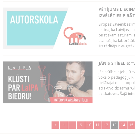
PĒTĪJUMS LIECIN
IZVĒLĒTIES PIRĀ
Eiropas Savienības In
liecina, ka Latvijas 
pirātiskam saturam. T
atzinuši, ka labprātā
šis rādītājs ir augstāk
JĀNIS STĪBELIS: 
Jānis Stībelis jeb J S
vokālo pedagoģiju Rī
Lielākajai daļai popul
atraktīvo dziesmu “Gl
uz skatuves. Šajā inter
«
1
..
9
10
11
12
13
14
15