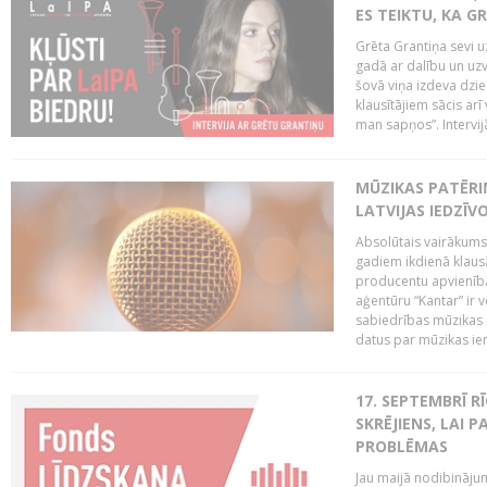
ES TEIKTU, KA GR
Grēta Grantiņa sevi u
gadā ar dalību un uz
šovā viņa izdeva dzie
klausītājiem sācis arī
man sapņos”. Intervijā 
MŪZIKAS PATĒRI
LATVIJAS IEDZĪV
Absolūtais vairākums 
gadiem ikdienā klausās
producentu apvienība
aģentūru “Kantar” ir 
sabiedrības mūzikas 
datus par mūzikas ier
17. SEPTEMBRĪ R
SKRĒJIENS, LAI 
PROBLĒMAS
Jau maijā nodibinājum