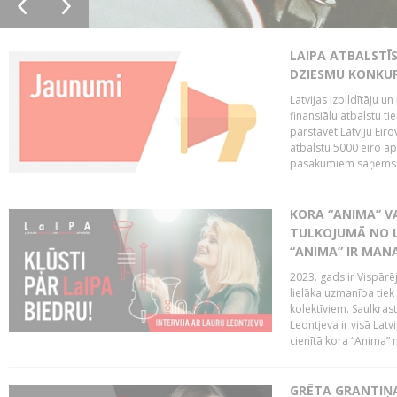
LAIPA ATBALSTĪS
DZIESMU KONKU
Latvijas Izpildītāju 
finansiālu atbalstu ti
pārstāvēt Latviju Eir
atbalstu 5000 eiro a
pasākumiem saņems p
KORA “ANIMA” V
TULKOJUMĀ NO L
“ANIMA” IR MANA
2023. gads ir Vispārē
lielāka uzmanība tiek
kolektīviem. Saulkrast
Leontjeva ir visā Latv
cienītā kora “Anima” m
GRĒTA GRANTIŅA: