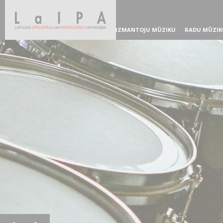
IZMANTOJU MŪZIKU
RADU MŪZIK