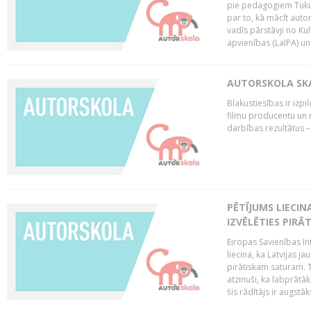
pie pedagogiem Tuku
par to, kā mācīt auto
vadīs pārstāvji no Kul
apvienības (LaIPA) un 
AUTORSKOLA SKAI
Blakustiesības ir izp
filmu producentu un r
darbības rezultātus –
PĒTĪJUMS LIECIN
IZVĒLĒTIES PIRĀ
Eiropas Savienības In
liecina, ka Latvijas 
pirātiskam saturam. T
atzinuši, ka labprātā
šis rādītājs ir augstāk