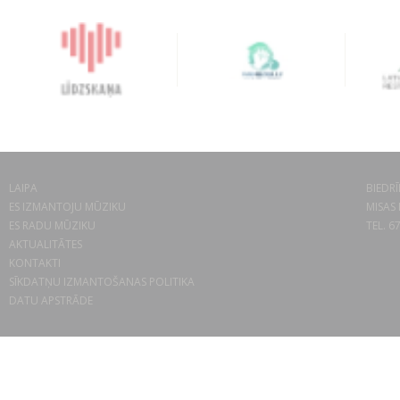
LAIPA
BIEDRĪ
ES IZMANTOJU MŪZIKU
MISAS 
ES RADU MŪZIKU
TEL. 6
AKTUALITĀTES
KONTAKTI
SĪKDATŅU IZMANTOŠANAS POLITIKA
DATU APSTRĀDE