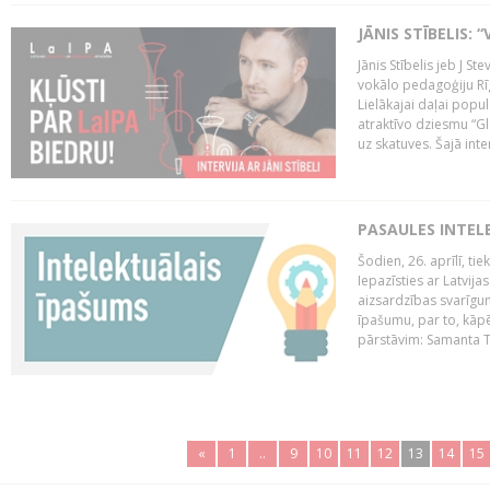
JĀNIS STĪBELIS: 
Jānis Stībelis jeb J S
vokālo pedagoģiju Rī
Lielākajai daļai popul
atraktīvo dziesmu “Gl
uz skatuves. Šajā inter
PASAULES INTEL
Šodien, 26. aprīlī, ti
Iepazīsties ar Latvija
aizsardzības svarīgum
īpašumu, par to, kāpē
pārstāvim: Samanta Tīn
«
1
..
9
10
11
12
13
14
15