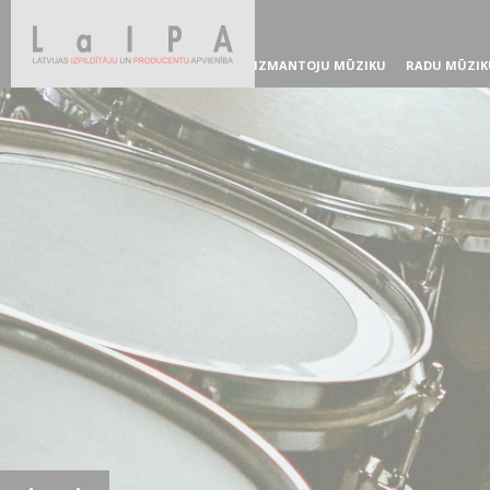
IZMANTOJU MŪZIKU
RADU MŪZIK