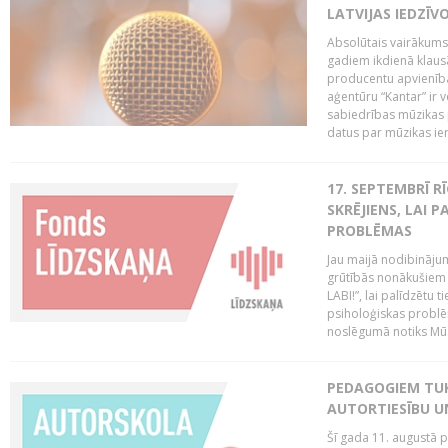
LATVIJAS IEDZĪV
Absolūtais vairākums 
gadiem ikdienā klausās
producentu apvienība
aģentūru “Kantar” ir 
sabiedrības mūzikas 
datus par mūzikas ier
17. SEPTEMBRĪ R
SKRĒJIENS, LAI 
PROBLĒMAS
Jau maijā nodibinājum
grūtībās nonākušiem m
LABI!”, lai palīdzētu
psiholoģiskas probl
noslēgumā notiks Mūziķ
PEDAGOGIEM TU
AUTORTIESĪBU U
Šī gada 11. augustā pl