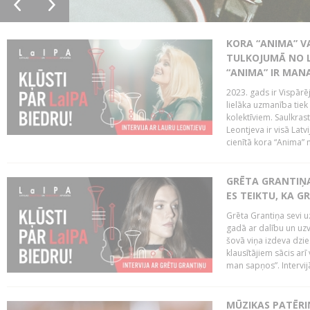
KORA “ANIMA” V
TULKOJUMĀ NO L
“ANIMA” IR MANA
2023. gads ir Vispārē
lielāka uzmanība tiek
kolektīviem. Saulkrast
Leontjeva ir visā Latv
cienītā kora “Anima” m
GRĒTA GRANTIŅA:
ES TEIKTU, KA GR
Grēta Grantiņa sevi u
gadā ar dalību un uz
šovā viņa izdeva dzie
klausītājiem sācis arī
man sapņos”. Intervijā 
MŪZIKAS PATĒRI