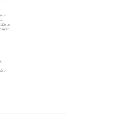
nu un
SV.
istās ar
manieri
a.
uālo