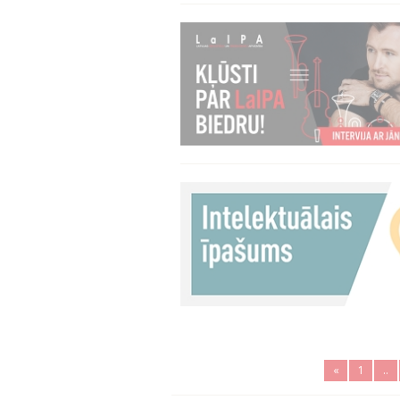
«
1
..