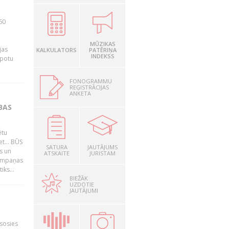
60
MŪZIKAS
jas
KALKULATORS
PATĒRIŅA
INDEKSS
opotu
FONOGRAMMU
REĢISTRĀCIJAS
ANKETA
BAS
ētu
t... BŪS
SATURA
JAUTĀJUMS
s un
ATSKAITE
JURISTAM
Kampaņas
iks...
BIEŽĀK
UZDOTIE
JAUTĀJUMI
esosies