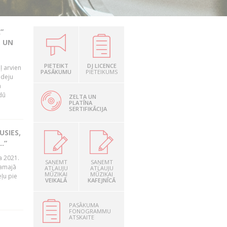
”
, UN
PIETEIKT
DJ LICENCE
ļ arvien
PASĀKUMU
PIETEIKUMS
 deju
a
dū
ZELTA UN
PLATĪNA
SERTIFIKĀCIJA
USIES,
.”
a 2021.
SAŅEMT
SAŅEMT
tamajā
ATĻAUJU
ATĻAUJU
MŪZIKAI
MŪZIKAI
ļu pie
VEIKALĀ
KAFEJNĪCĀ
PASĀKUMA
FONOGRAMMU
ATSKAITE