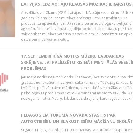
LATVIJAS IEDZĪVOTĀJU KLAUSĀS MŪZIKAS IERAKSTUS!
Absolūtais vairākums (92%) Latvijas iedzīvotāju vecumā no 18 līdz 
gadiem ikdienā klausās mūzikas ierakstus! Latvijas Izpildītāju un
producentu apvienība (LaIPA) sadarbībā ar socioloģisko pētījumu
aģentūru “Kantar” ir veikusi ikgadējo socioloģisko aptauju par Latvi
sabiedrības mūzikas patēriņa paradumiem, lai izanalizētu un apk
datus par mūzikas ierakstu...
17. SEPTEMBRĪ RĪGĀ NOTIKS MŪZIĶU LABDARĪBAS
SKRĒJIENS, LAI PALĪDZĒTU RISINĀT MENTĀLĀS VESELĪ
PROBLĒMAS
Jau maijā nodibinājums “Fonds Līdzskaņa”, kas izveidots, lai palīdz
grūtībās nonākušiem mūziķiem, sāka kampaņu “Nevajag izlikties, be
LABI!”, lai palīdzētu tiem mūziķiem, kam radušās mentālās veselība
psiholoģiskas problēmas Covid-19 pandēmijas radīto seku dēļ. 
noslēgumā notiks Mūziķu labdarības skrējiens, kurā iegūtie līdzekļi t
PEDAGOGIEM TUKUMA NOVADĀ STĀSTĪS PAR
AUTORTIESĪBU UN BLAKUSTIESĪBU MĀCĪŠANU SKOLĀS
Šī gada 11. augustā plkst. 11:00 iniciatīvas “Autorskola” eksperti vi