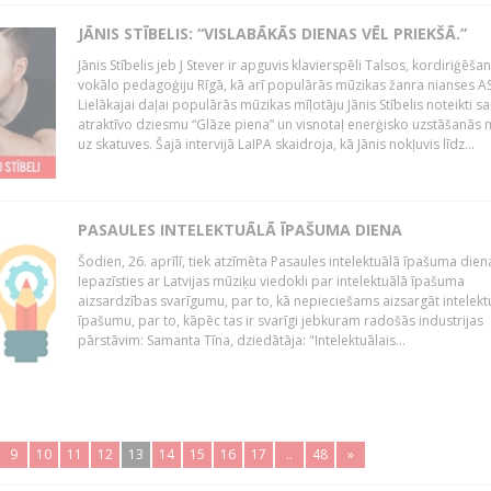
JĀNIS STĪBELIS: “VISLABĀKĀS DIENAS VĒL PRIEKŠĀ.”
Jānis Stībelis jeb J Stever ir apguvis klavierspēli Talsos, kordiriģēša
vokālo pedagoģiju Rīgā, kā arī populārās mūzikas žanra nianses A
Lielākajai daļai populārās mūzikas mīļotāju Jānis Stībelis noteikti sa
atraktīvo dziesmu “Glāze piena” un visnotaļ enerģisko uzstāšanās 
uz skatuves. Šajā intervijā LaIPA skaidroja, kā Jānis nokļuvis līdz...
PASAULES INTELEKTUĀLĀ ĪPAŠUMA DIENA
Šodien, 26. aprīlī, tiek atzīmēta Pasaules intelektuālā īpašuma dien
Iepazīsties ar Latvijas mūziķu viedokli par intelektuālā īpašuma
aizsardzības svarīgumu, par to, kā nepieciešams aizsargāt intelekt
īpašumu, par to, kāpēc tas ir svarīgi jebkuram radošās industrijas
pārstāvim: Samanta Tīna, dziedātāja: "Intelektuālais...
9
10
11
12
13
14
15
16
17
..
48
»