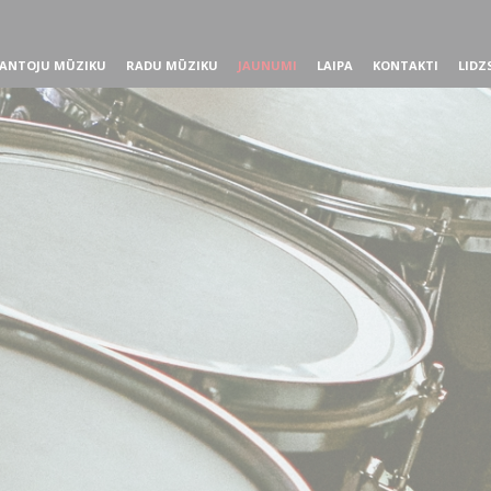
ANTOJU MŪZIKU
RADU MŪZIKU
JAUNUMI
LAIPA
KONTAKTI
LIDZ