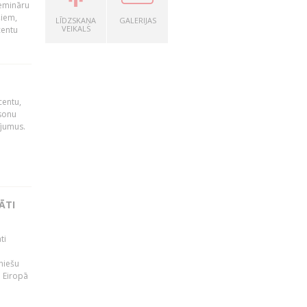
emināru
šiem,
LĪDZSKAŅA
GALERIJAS
VEIKALS
centu
centu,
rsonu
ījumus.
ĀTI
ti
niešu
. Eiropā