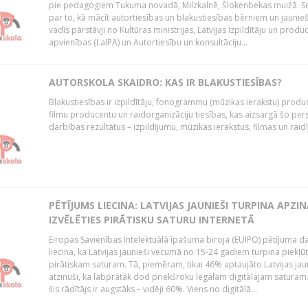
pie pedagogiem Tukuma novadā, Milzkalnē, Šlokenbekas muižā. S
par to, kā mācīt autortiesības un blakustiesības bērniem un jaunie
vadīs pārstāvji no Kultūras ministrijas, Latvijas Izpildītāju un produ
apvienības (LaIPA) un Autortiesību un konsultāciju...
AUTORSKOLA SKAIDRO: KAS IR BLAKUSTIESĪBAS?
Blakustiesības ir izpildītāju, fonogrammu (mūzikas ierakstu) produ
filmu producentu un raidorganizāciju tiesības, kas aizsargā šo pe
darbības rezultātus – izpildījumu, mūzikas ierakstus, filmas un raid
PĒTĪJUMS LIECINA: LATVIJAS JAUNIEŠI TURPINA APZIN
IZVĒLĒTIES PIRĀTISKU SATURU INTERNETĀ
Eiropas Savienības Intelektuālā īpašuma biroja (EUIPO) pētījuma da
liecina, ka Latvijas jaunieši vecumā no 15-24 gadiem turpina piekļūt
pirātiskam saturam. Tā, piemēram, tikai 46% aptaujāto Latvijas jau
atzinuši, ka labprātāk dod priekšroku legālam digitālajam saturam
šis rādītājs ir augstāks – vidēji 60%. Viens no digitālā...