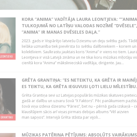
KORA “ANIMA” VADĪTĀJA LAURA LEONTJEVA: ““ANIMA
TULKOJUMĀ NO LATĪŅU VALODAS NOZĪMĒ “DVĒSELE”
“ANIMA” IR MANAS DVĒSELES DAĻA.”
2023. gads ir Vispārējo latviešu Dziesmu un deju svētku gads. Tādē
lielāka uzmanība tiek pievērsta šo svētku dalībniekiem – koriem un
kolektīviem. Saulkrastu jauktais koris “Anima” ir viens no tiem. Laur
Leontjeva ir visā Latvijā zināma un ne tikai koru mūzikas mīļotāju vi
cienītā kora “Anima” mākslinieciskā vadītāja, diriģente. Jau...
GRĒTA GRANTIŅA: “ES NETEIKTU, KA GRĒTA IR MAINĪJ
ES TEIKTU, KA GRĒTA IEGUVUSI ĻOTI LIELU MĪLESTĪBU..
Grēta Grantiņa sevi uz Latvijas populārās mūzikas skatuves pieteic
gadā ar dalību un uzvaru šovā “X Faktors”. Pēc panākumiem pazīs
šovā viņa izdeva dziesmu “Pāries”, bet nu – pērnā gada izskaņā – ce
klausītājiem sācis arī viņas pirmais debijas albums “Vēl aizvien
man sapņos”. Intervijā Grēta stāsta par vijoli...
MŪZIKAS PATĒRIŅA PĒTĪJUMS: ABSOLŪTS VAIRĀKUMS