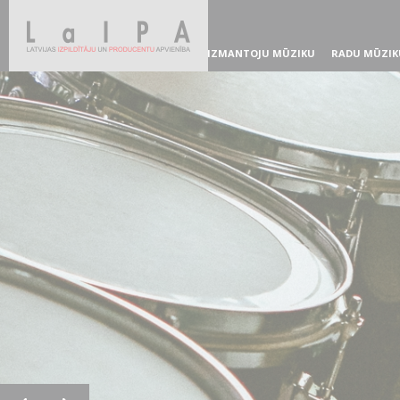
IZMANTOJU MŪZIKU
RADU MŪZIK