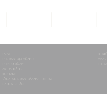
LAIPA
BIEDRĪ
ES IZMANTOJU MŪZIKU
MISAS 
ES RADU MŪZIKU
TEL. 6
AKTUALITĀTES
KONTAKTI
SĪKDATŅU IZMANTOŠANAS POLITIKA
DATU APSTRĀDE