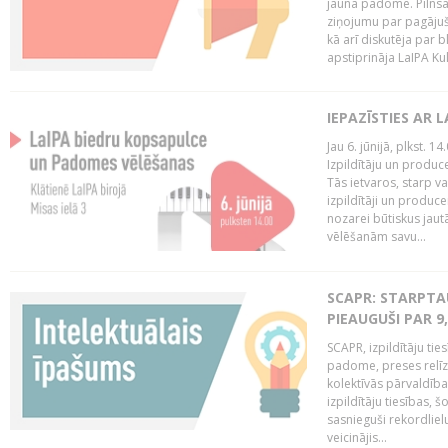
jaunā padome. Pilnsap
ziņojumu par pagājuša
kā arī diskutēja par b
apstiprināja LaIPA Kul
IEPAZĪSTIES AR 
Jau 6. jūnijā, plkst. 1
Izpildītāju un produc
Tās ietvaros, starp v
izpildītāji un produce
nozarei būtiskus ja
vēlēšanām savu...
SCAPR: STARPTAU
PIEAUGUŠI PAR 9
SCAPR, izpildītāju ti
padome, preses relīze
kolektīvās pārvaldība
izpildītāju tiesības,
sasnieguši rekordlie
veicinājis...