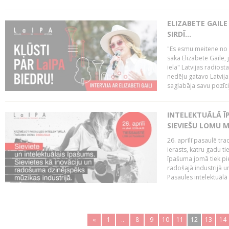
ELIZABETE GAILE
SIRDĪ...
"Es esmu meitene no Rī
saka Elizabete Gaile,
iela" Latvijas radios
nedēļu gatavo Latvija
saglabāja savu pozīci
INTELEKTUĀLĀ ĪP
SIEVIEŠU LOMU M
26. aprīlī pasaulē tra
ierasts, katru gadu t
īpašuma jomā tiek pi
radošajā industrijā 
Pasaules intelektuālā
«
1
..
8
9
10
11
12
13
14