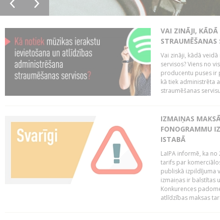
VAI ZINĀJI, KĀD
STRAUMĒŠANAS 
Vai zināji, kādā veid
servisos? Viens no vi
producentu puses ir 
kā tiek administrēta 
straumēšanas servisus.
IZMAIŅAS MAKSĀ
FONOGRAMMU IZ
ISTABĀ
LaIPA informē, ka no 
tarifs par komerciā
publiskā izpildījuma v
izmaiņas ir balstītas
Konkurences padomes v
atlīdzības maksas tari