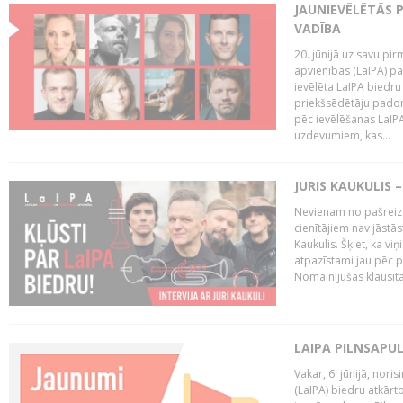
JAUNIEVĒLĒTĀS 
VADĪBA
20. jūnijā uz savu pi
apvienības (LaIPA) p
ievēlēta LaIPA biedru
priekšsēdētāju padom
pēc ievēlēšanas LaIP
uzdevumiem, kas...
JURIS KAUKULIS 
Nevienam no pašreiz
cienītājiem nav jāstāst
Kaukulis. Šķiet, ka viņ
atpazīstami jau pēc p
Nomainījušās klausītā
LAIPA PILNSAPU
Vakar, 6. jūnijā, nori
(LaIPA) biedru atkārto