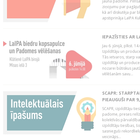
jaunā padome. Pilnsap
ziņojumu par pagājuša
kā arī diskutēja par b
apstiprināja LaIPA Kul
IEPAZĪSTIES AR 
Jau 6. jūnijā, plkst. 1
Izpildītāju un produc
Tās ietvaros, starp v
izpildītāji un produce
nozarei būtiskus ja
vēlēšanām savu...
SCAPR: STARPTAU
PIEAUGUŠI PAR 9
SCAPR, izpildītāju ti
padome, preses relīze
kolektīvās pārvaldība
izpildītāju tiesības,
sasnieguši rekordlie
veicinājis...