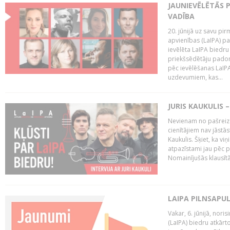
JAUNIEVĒLĒTĀS 
VADĪBA
20. jūnijā uz savu pi
apvienības (LaIPA) p
ievēlēta LaIPA biedru
priekšsēdētāju padom
pēc ievēlēšanas LaIP
uzdevumiem, kas...
JURIS KAUKULIS 
Nevienam no pašreiz
cienītājiem nav jāstāst
Kaukulis. Šķiet, ka viņ
atpazīstami jau pēc p
Nomainījušās klausītā
LAIPA PILNSAPU
Vakar, 6. jūnijā, nori
(LaIPA) biedru atkārto