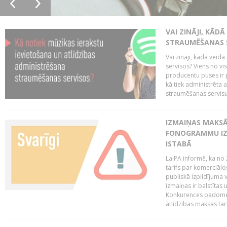
VAI ZINĀJI, KĀD
STRAUMĒŠANAS 
Vai zināji, kādā veid
servisos? Viens no vi
producentu puses ir 
kā tiek administrēta 
straumēšanas servisus.
IZMAIŅAS MAKSĀ
FONOGRAMMU IZ
ISTABĀ
LaIPA informē, ka no 
tarifs par komerciā
publiskā izpildījuma v
izmaiņas ir balstītas
Konkurences padomes v
atlīdzības maksas tari