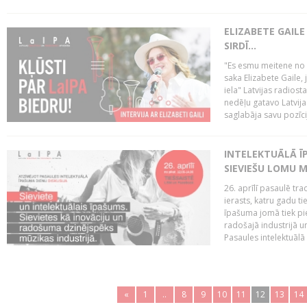
ELIZABETE GAILE
SIRDĪ...
"Es esmu meitene no Rī
saka Elizabete Gaile,
iela" Latvijas radios
nedēļu gatavo Latvija
saglabāja savu pozīci
INTELEKTUĀLĀ ĪP
SIEVIEŠU LOMU M
26. aprīlī pasaulē tra
ierasts, katru gadu t
īpašuma jomā tiek pi
radošajā industrijā 
Pasaules intelektuālā
«
1
..
8
9
10
11
12
13
14