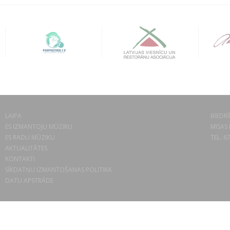
LAIPA
BIEDRĪ
ES IZMANTOJU MŪZIKU
MISAS 
ES RADU MŪZIKU
TEL. 6
AKTUALITĀTES
KONTAKTI
SĪKDATŅU IZMANTOŠANAS POLITIKA
DATU APSTRĀDE