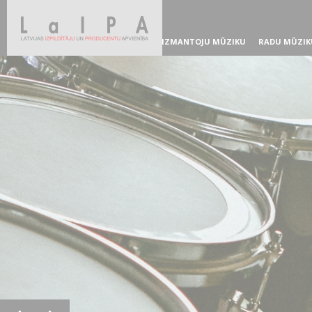
IZMANTOJU MŪZIKU
RADU MŪZIK