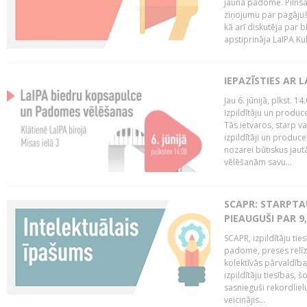
jaunā padome. Pilnsap
ziņojumu par pagājuša
kā arī diskutēja par b
apstiprināja LaIPA Kul
IEPAZĪSTIES AR 
Jau 6. jūnijā, plkst. 1
Izpildītāju un produc
Tās ietvaros, starp v
izpildītāji un produce
nozarei būtiskus ja
vēlēšanām savu...
SCAPR: STARPTAU
PIEAUGUŠI PAR 9
SCAPR, izpildītāju ti
padome, preses relīze
kolektīvās pārvaldība
izpildītāju tiesības,
sasnieguši rekordlie
veicinājis...