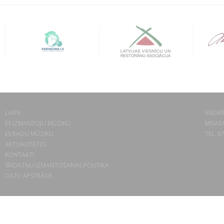
LAIPA
BIEDRĪ
ES IZMANTOJU MŪZIKU
MISAS 
ES RADU MŪZIKU
TEL. 6
AKTUALITĀTES
KONTAKTI
SĪKDATŅU IZMANTOŠANAS POLITIKA
DATU APSTRĀDE