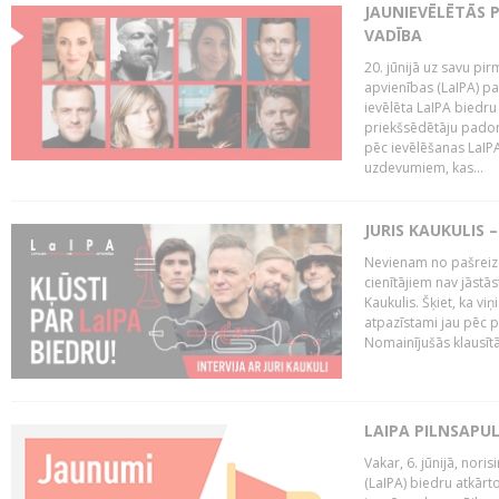
JAUNIEVĒLĒTĀS 
VADĪBA
20. jūnijā uz savu pi
apvienības (LaIPA) p
ievēlēta LaIPA biedru
priekšsēdētāju padom
pēc ievēlēšanas LaIP
uzdevumiem, kas...
JURIS KAUKULIS 
Nevienam no pašreiz
cienītājiem nav jāstāst
Kaukulis. Šķiet, ka viņ
atpazīstami jau pēc p
Nomainījušās klausītā
LAIPA PILNSAPU
Vakar, 6. jūnijā, nori
(LaIPA) biedru atkārto