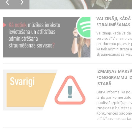
VAI ZINĀJI, KĀD
STRAUMĒŠANAS 
Vai zināji, kādā veid
servisos? Viens no vi
producentu puses ir 
kā tiek administrēta 
straumēšanas servisus.
IZMAIŅAS MAKSĀ
FONOGRAMMU IZ
ISTABĀ
LaIPA informē, ka no 
tarifs par komerciā
publiskā izpildījuma v
izmaiņas ir balstītas
Konkurences padomes v
atlīdzības maksas tari