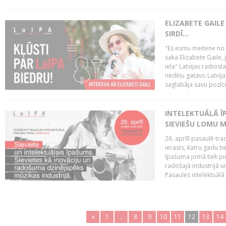
ELIZABETE GAILE
SIRDĪ...
"Es esmu meitene no Rī
saka Elizabete Gaile,
iela" Latvijas radios
nedēļu gatavo Latvija
saglabāja savu pozīci
INTELEKTUĀLĀ ĪP
SIEVIEŠU LOMU M
26. aprīlī pasaulē tra
ierasts, katru gadu t
īpašuma jomā tiek pi
radošajā industrijā 
Pasaules intelektuālā
«
1
..
8
9
10
11
12
13
14