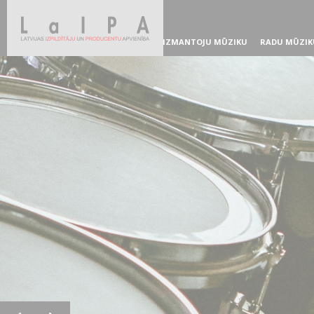
IZMANTOJU MŪZIKU
RADU MŪZIK