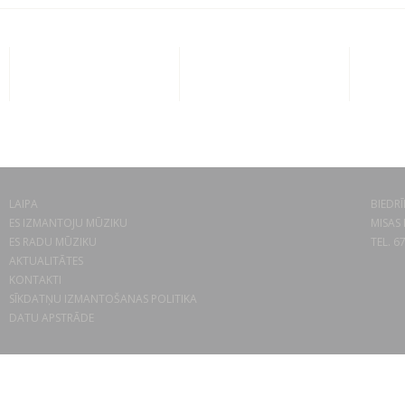
LAIPA
BIEDRĪ
ES IZMANTOJU MŪZIKU
MISAS 
ES RADU MŪZIKU
TEL. 6
AKTUALITĀTES
KONTAKTI
SĪKDATŅU IZMANTOŠANAS POLITIKA
DATU APSTRĀDE