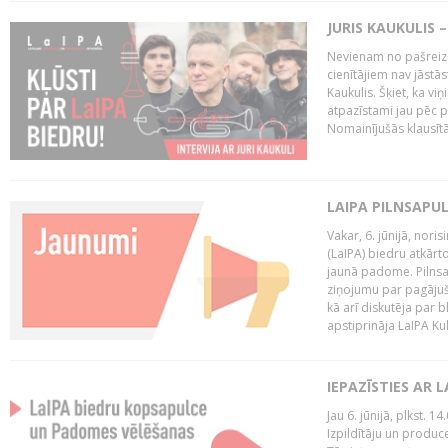
JURIS KAUKULIS 
Nevienam no pašreiz
cienītājiem nav jāstāst
Kaukulis. Šķiet, ka viņ
atpazīstami jau pēc p
Nomainījušās klausītā
LAIPA PILNSAPU
Vakar, 6. jūnijā, nori
(LaIPA) biedru atkārto
jaunā padome. Pilnsap
ziņojumu par pagājuša
kā arī diskutēja par b
apstiprināja LaIPA Kul
IEPAZĪSTIES AR 
Jau 6. jūnijā, plkst. 1
Izpildītāju un produc