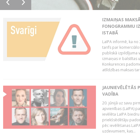
IZMAIŅAS MAKSĀ
FONOGRAMMU IZ
ISTABĀ
LaIPA informē, ka no 
tarifs par komerciā
publiskā izpildījuma v
izmaiņas ir balstītas
Konkurences padomes v
atlīdzības maksas tari
JAUNIEVĒLĒTĀS 
VADĪBA
20. jūnijā uz savu pi
apvienības (LaIPA) p
ievēlēta LaIPA biedru
priekšsēdētāju padom
pēc ievēlēšanas LaIP
uzdevumiem, kas...