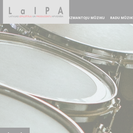
IZMANTOJU MŪZIKU
RADU MŪZIK