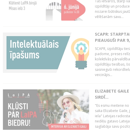
Tās ietvaros, starp v
izpildītāji un produce
nozarei būtiskus ja
vēlēšanām savu...
SCAPR: STARPTAU
PIEAUGUŠI PAR 9
SCAPR, izpildītāju ti
padome, preses relīze
kolektīvās pārvaldība
izpildītāju tiesības,
sasnieguši rekordlie
veicinājis...
ELIZABETE GAILE
SIRDĪ...
"Es esmu meitene no Rī
saka Elizabete Gaile,
iela" Latvijas radios
nedēļu gatavo Latvija
saglabāja savu pozīci