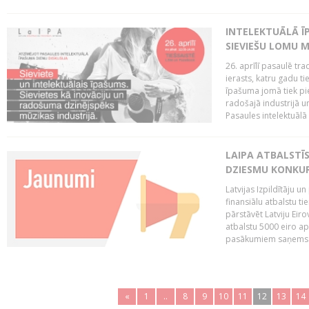
INTELEKTUĀLĀ ĪP
SIEVIEŠU LOMU M
26. aprīlī pasaulē tra
ierasts, katru gadu t
īpašuma jomā tiek pi
radošajā industrijā 
Pasaules intelektuālā
LAIPA ATBALSTĪS
DZIESMU KONKU
Latvijas Izpildītāju 
finansiālu atbalstu ti
pārstāvēt Latviju Eir
atbalstu 5000 eiro a
pasākumiem saņems p
«
1
..
8
9
10
11
12
13
14