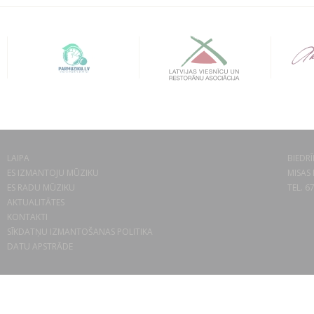
LAIPA
BIEDRĪ
ES IZMANTOJU MŪZIKU
MISAS 
ES RADU MŪZIKU
TEL. 6
AKTUALITĀTES
KONTAKTI
SĪKDATŅU IZMANTOŠANAS POLITIKA
DATU APSTRĀDE