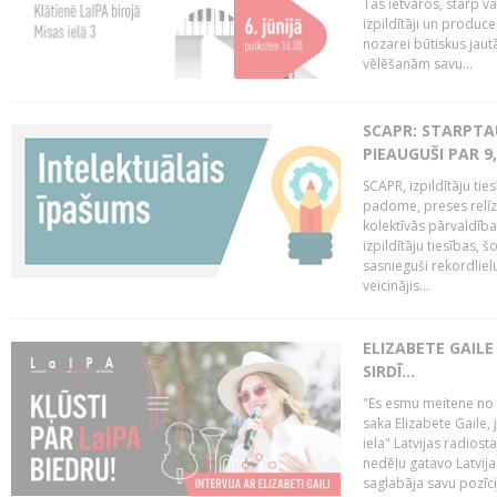
Tās ietvaros, starp v
izpildītāji un produce
nozarei būtiskus ja
vēlēšanām savu...
SCAPR: STARPTAU
PIEAUGUŠI PAR 9
SCAPR, izpildītāju ti
padome, preses relīze
kolektīvās pārvaldība
izpildītāju tiesības,
sasnieguši rekordlie
veicinājis...
ELIZABETE GAILE
SIRDĪ...
"Es esmu meitene no Rī
saka Elizabete Gaile,
iela" Latvijas radios
nedēļu gatavo Latvija
saglabāja savu pozīci