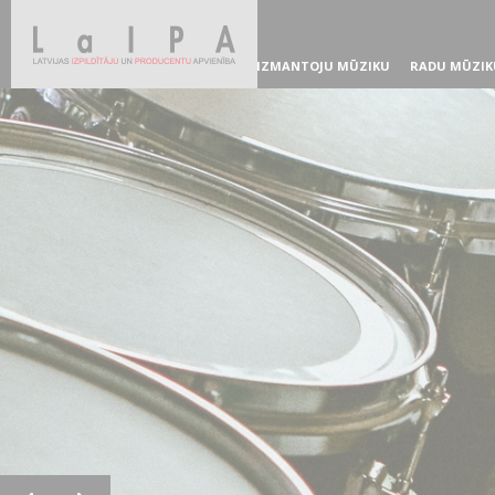
IZMANTOJU MŪZIKU
RADU MŪZIK