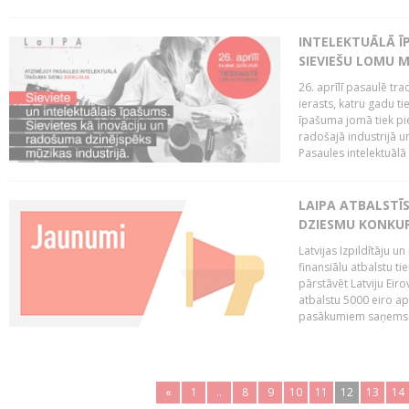
INTELEKTUĀLĀ ĪP
SIEVIEŠU LOMU M
26. aprīlī pasaulē tra
ierasts, katru gadu t
īpašuma jomā tiek pi
radošajā industrijā 
Pasaules intelektuālā
LAIPA ATBALSTĪS
DZIESMU KONKU
Latvijas Izpildītāju 
finansiālu atbalstu ti
pārstāvēt Latviju Eir
atbalstu 5000 eiro a
pasākumiem saņems p
«
1
..
8
9
10
11
12
13
14