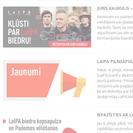
JURIS KAUKULIS 
Nevienam no pašreiz
cienītājiem nav jāstāst
Kaukulis. Šķiet, ka viņ
atpazīstami jau pēc p
Nomainījušās klausītā
LAIPA PILNSAPU
Vakar, 6. jūnijā, nori
(LaIPA) biedru atkārto
jaunā padome. Pilnsap
ziņojumu par pagājuša
kā arī diskutēja par b
apstiprināja LaIPA Kul
IEPAZĪSTIES AR 
Jau 6. jūnijā, plkst. 1
Izpildītāju un produc