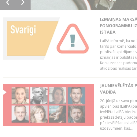
IZMAIŅAS MAKSĀ
FONOGRAMMU IZ
ISTABĀ
LaIPA informē, ka no 
tarifs par komerciā
publiskā izpildījuma v
izmaiņas ir balstītas
Konkurences padomes v
atlīdzības maksas tari
JAUNIEVĒLĒTĀS 
VADĪBA
20. jūnijā uz savu pi
apvienības (LaIPA) p
ievēlēta LaIPA biedru
priekšsēdētāju padom
pēc ievēlēšanas LaIP
uzdevumiem, kas...