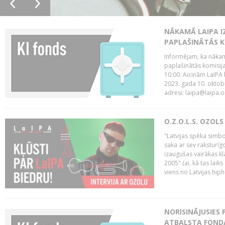
NĀKAMĀ LAIPA I
PAPLAŠINĀTĀS KO
Informējam, ka nākamā
paplašinātās komisija
10:00. Aicinām LaIPA 
2023. gada 10. oktobr
adresi: laipa@laipa.or
O.Z.O.L.S. OZOL
"Latvijas spēka simbol
saka ar sev raksturīgo
izaugušas vairākas k
2005" (ai, kā tas laik
viens no Latvijas hiph
NORISINĀJUSIES 
ATBALSTA FONDA