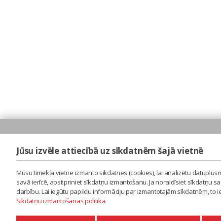
Jūsu izvēle attiecībā uz sīkdatnēm šajā vietnē
Mūsu tīmekļa vietne izmanto sīkdatnes (cookies), lai analizētu datuplūsm
savā ierīcē, apstipriniet sīkdatņu izmantošanu. Ja noraidīsiet sīkdatņu 
darbību. Lai iegūtu papildu informāciju par izmantotajām sīkdatnēm, to 
Sīkdatņu izmantošanas politika
.