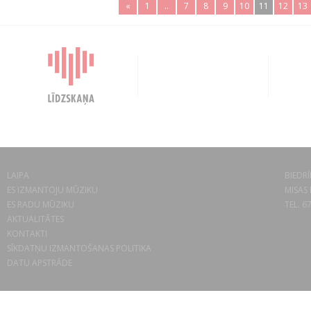
«
1
..
7
8
9
10
11
12
13
LAIPA
BIEDRĪ
ES IZMANTOJU MŪZIKU
MISAS 
ES RADU MŪZIKU
TEL. 6
AKTUALITĀTES
KONTAKTI
SĪKDATŅU IZMANTOŠANAS POLITIKA
DATU APSTRĀDE