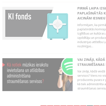
PIRMĀ LAIPA IZ
PAPLAŠINĀTĀS KO
AICINĀM IESNIEG
Informējam, ka pirmā 
paplašinātās komisija
Izglītības un kultūras
izpildītāju un produc
industrijas attīstību L
nozīmīgas...
VAI ZINĀJI, KĀD
STRAUMĒŠANAS 
Vai zināji, kādā veid
servisos? Viens no vi
producentu puses ir 
kā tiek administrēta 
straumēšanas servisus.