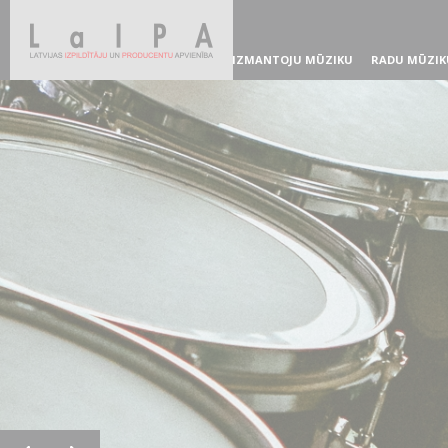
IZMANTOJU MŪZIKU
RADU MŪZIK