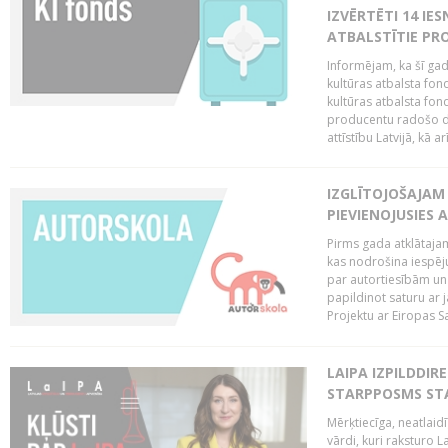
IZVĒRTĒTI 14 IES
ATBALSTĪTIE PRO
Informējam, ka šī gad
kultūras atbalsta fon
kultūras atbalsta fond
producentu radošo da
attīstību Latvijā, kā a
IZGLĪTOJOŠAJAM
PIEVIENOJUSIES 
Pirms gada atklātajam
kas nodrošina iespēj
par autortiesībām un 
papildinot saturu ar
Projektu ar Eiropas Sa
LAIPA IZPILDDIR
STARPPOSMS STA
Mērķtiecīga, neatlaidī
vārdi, kuri raksturo L