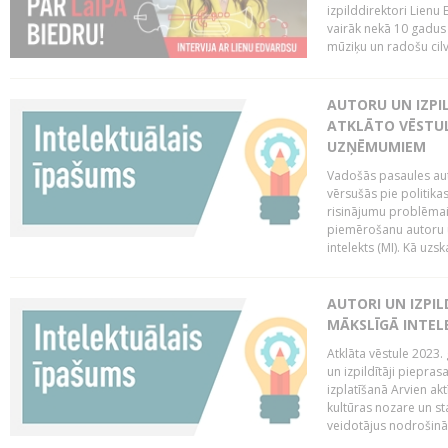
izpilddirektori Lienu
vairāk nekā 10 gadus u
mūziķu un radošu cilv
AUTORU UN IZPIL
ATKLĀTO VĒSTUL
UZŅĒMUMIEM
Vadošās pasaules auto
vērsušās pie politika
risinājumu problēmai 
piemērošanu autoru u
intelekts (MI). Kā uzs
AUTORI UN IZPIL
MĀKSLĪGĀ INTEL
Atklāta vēstule 2023. 
un izpildītāji piepras
izplatīšanā Arvien ak
kultūras nozare un st
veidotājus nodrošināt 