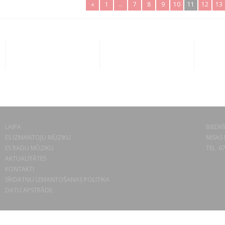
«
1
..
7
8
9
10
11
12
13
LAIPA
BIEDRĪ
ES IZMANTOJU MŪZIKU
MISAS 
ES RADU MŪZIKU
TEL. 6
AKTUALITĀTES
KONTAKTI
SĪKDATŅU IZMANTOŠANAS POLITIKA
DATU APSTRĀDE