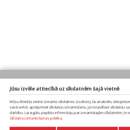
Jūsu izvēle attiecībā uz sīkdatnēm šajā vietnē
Mūsu tīmekļa vietne izmanto sīkdatnes (cookies), lai analizētu datuplūsm
savā ierīcē, apstipriniet sīkdatņu izmantošanu. Ja noraidīsiet sīkdatņu 
darbību. Lai iegūtu papildu informāciju par izmantotajām sīkdatnēm, to 
Sīkdatņu izmantošanas politika
.