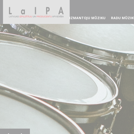
IZMANTOJU MŪZIKU
RADU MŪZIK