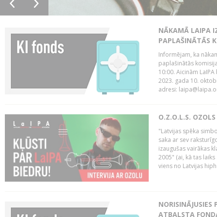
NĀKAMĀ LAIPA I
PAPLAŠINĀTĀS KO
Informējam, ka nākamā
paplašinātās komisija
10:00. Aicinām LaIPA 
2023. gada 10. oktobr
adresi: laipa@laipa.or
O.Z.O.L.S. OZOL
"Latvijas spēka simbol
saka ar sev raksturīgo
izaugušas vairākas k
2005" (ai, kā tas laik
viens no Latvijas hiph
NORISINĀJUSIES 
ATBALSTA FONDA