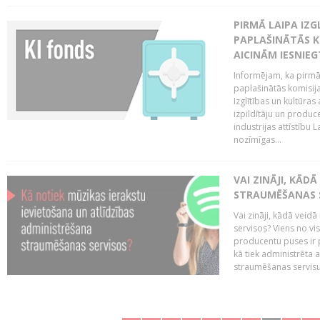
PIRMĀ LAIPA IZ
PAPLAŠINĀTĀS KO
AICINĀM IESNIEG
Informējam, ka pirmā 
paplašinātās komisija
Izglītības un kultūras
izpildītāju un produc
industrijas attīstību L
nozīmīgas...
VAI ZINĀJI, KĀD
STRAUMĒŠANAS 
Vai zināji, kādā veid
servisos? Viens no vi
producentu puses ir 
kā tiek administrēta 
straumēšanas servisus.