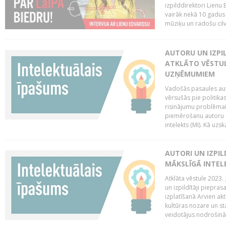
izpilddirektori Lienu
vairāk nekā 10 gadus u
mūziķu un radošu cilv
AUTORU UN IZPIL
ATKLĀTO VĒSTUL
UZŅĒMUMIEM
Vadošās pasaules auto
vērsušās pie politika
risinājumu problēmai 
piemērošanu autoru u
intelekts (MI). Kā uzs
AUTORI UN IZPIL
MĀKSLĪGĀ INTEL
Atklāta vēstule 2023. 
un izpildītāji piepras
izplatīšanā Arvien ak
kultūras nozare un st
veidotājus nodrošināt 