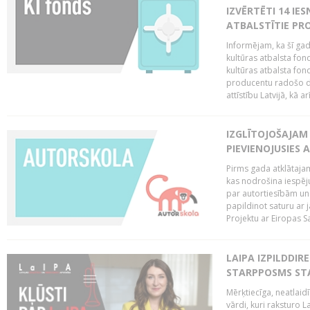
IZVĒRTĒTI 14 IES
ATBALSTĪTIE PRO
Informējam, ka šī gad
kultūras atbalsta fon
kultūras atbalsta fond
producentu radošo da
attīstību Latvijā, kā a
IZGLĪTOJOŠAJAM
PIEVIENOJUSIES 
Pirms gada atklātajam
kas nodrošina iespēj
par autortiesībām un 
papildinot saturu ar
Projektu ar Eiropas Sa
LAIPA IZPILDDIR
STARPPOSMS STA
Mērķtiecīga, neatlaidī
vārdi, kuri raksturo L