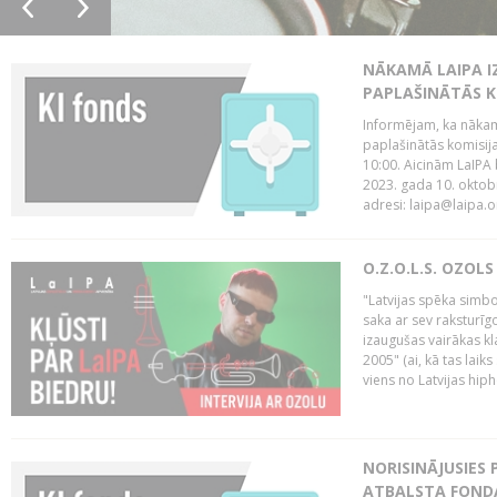
NĀKAMĀ LAIPA I
PAPLAŠINĀTĀS KO
Informējam, ka nākamā
paplašinātās komisija
10:00. Aicinām LaIPA 
2023. gada 10. oktobr
adresi: laipa@laipa.or
O.Z.O.L.S. OZOL
"Latvijas spēka simbol
saka ar sev raksturīgo
izaugušas vairākas k
2005" (ai, kā tas laik
viens no Latvijas hiph
NORISINĀJUSIES 
ATBALSTA FONDA