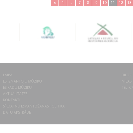
«
1
..
7
8
9
10
11
12
13
LAIPA
BIEDRĪ
ES IZMANTOJU MŪZIKU
MISAS 
ES RADU MŪZIKU
TEL. 6
AKTUALITĀTES
KONTAKTI
SĪKDATŅU IZMANTOŠANAS POLITIKA
DATU APSTRĀDE