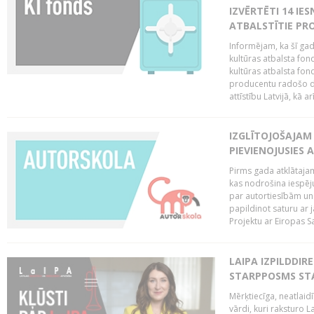
IZVĒRTĒTI 14 IES
ATBALSTĪTIE PRO
Informējam, ka šī gad
kultūras atbalsta fon
kultūras atbalsta fond
producentu radošo da
attīstību Latvijā, kā a
IZGLĪTOJOŠAJAM
PIEVIENOJUSIES 
Pirms gada atklātajam
kas nodrošina iespēj
par autortiesībām un 
papildinot saturu ar
Projektu ar Eiropas Sa
LAIPA IZPILDDIR
STARPPOSMS STA
Mērķtiecīga, neatlaidī
vārdi, kuri raksturo L