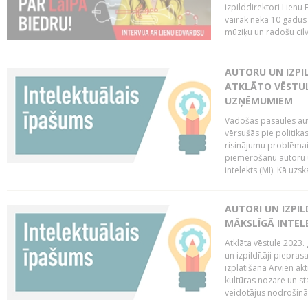
izpilddirektori Lienu
vairāk nekā 10 gadus u
mūziķu un radošu cilv
AUTORU UN IZPIL
ATKLĀTO VĒSTUL
UZŅĒMUMIEM
Vadošās pasaules auto
vērsušās pie politika
risinājumu problēmai 
piemērošanu autoru u
intelekts (MI). Kā uzs
AUTORI UN IZPIL
MĀKSLĪGĀ INTEL
Atklāta vēstule 2023. 
un izpildītāji piepras
izplatīšanā Arvien ak
kultūras nozare un st
veidotājus nodrošināt 