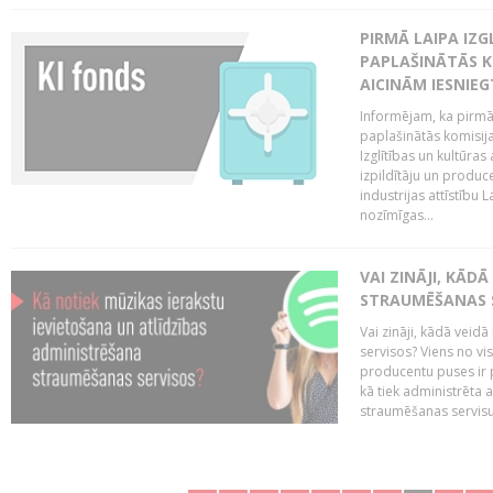
PIRMĀ LAIPA IZ
PAPLAŠINĀTĀS KO
AICINĀM IESNIEG
Informējam, ka pirmā 
paplašinātās komisija
Izglītības un kultūras
izpildītāju un produc
industrijas attīstību L
nozīmīgas...
VAI ZINĀJI, KĀD
STRAUMĒŠANAS 
Vai zināji, kādā veid
servisos? Viens no vi
producentu puses ir 
kā tiek administrēta 
straumēšanas servisus.