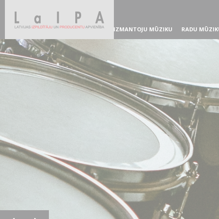
IZMANTOJU MŪZIKU
RADU MŪZIK