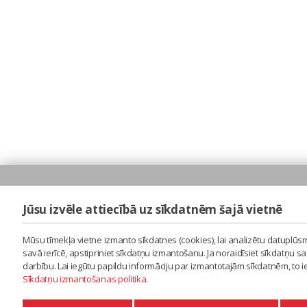
Jūsu izvēle attiecībā uz sīkdatnēm šajā vietnē
Mūsu tīmekļa vietne izmanto sīkdatnes (cookies), lai analizētu datuplūsm
savā ierīcē, apstipriniet sīkdatņu izmantošanu. Ja noraidīsiet sīkdatņu 
darbību. Lai iegūtu papildu informāciju par izmantotajām sīkdatnēm, to 
Sīkdatņu izmantošanas politika
.