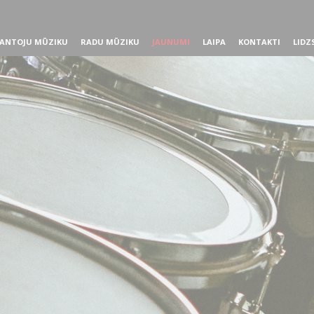
ANTOJU MŪZIKU
RADU MŪZIKU
JAUNUMI
LAIPA
KONTAKTI
LIDZ