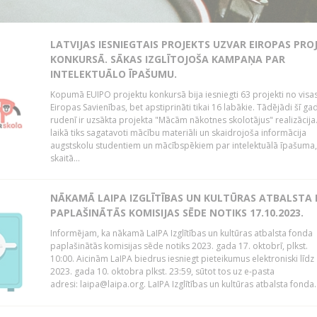
LATVIJAS IESNIEGTAIS PROJEKTS UZVAR EIROPAS PRO
KONKURSĀ. SĀKAS IZGLĪTOJOŠA KAMPAŅA PAR
INTELEKTUĀLO ĪPAŠUMU.
Kopumā EUIPO projektu konkursā bija iesniegti 63 projekti no visa
Eiropas Savienības, bet apstiprināti tikai 16 labākie. Tādējādi šī ga
rudenī ir uzsākta projekta "Mācām nākotnes skolotājus" realizācij
laikā tiks sagatavoti mācību materiāli un skaidrojoša informācija
augstskolu studentiem un mācībspēkiem par intelektuālā īpašuma, 
skaitā...
NĀKAMĀ LAIPA IZGLĪTĪBAS UN KULTŪRAS ATBALSTA
PAPLAŠINĀTĀS KOMISIJAS SĒDE NOTIKS 17.10.2023.
Informējam, ka nākamā LaIPA Izglītības un kultūras atbalsta fonda
paplašinātās komisijas sēde notiks 2023. gada 17. oktobrī, plkst.
10:00. Aicinām LaIPA biedrus iesniegt pieteikumus elektroniski līdz
2023. gada 10. oktobra plkst. 23:59, sūtot tos uz e-pasta
adresi: laipa@laipa.org. LaIPA Izglītības un kultūras atbalsta fonda..