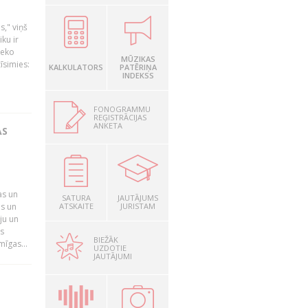
s," viņš
ku ir
Neko
MŪZIKAS
īsimies:
KALKULATORS
PATĒRIŅA
INDEKSS
FONOGRAMMU
REĢISTRĀCIJAS
ANKETA
AS
as un
SATURA
JAUTĀJUMS
as un
ATSKAITE
JURISTAM
ju un
s
BIEŽĀK
mīgas...
UZDOTIE
JAUTĀJUMI