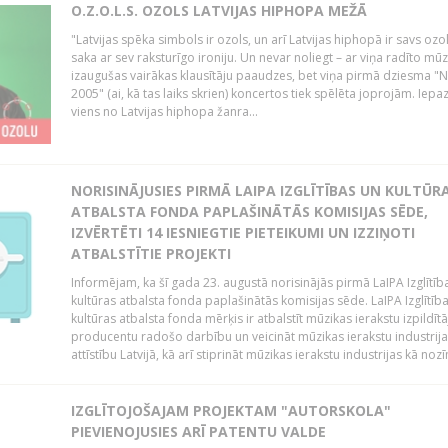
O.Z.O.L.S. OZOLS LATVIJAS HIPHOPA MEŽĀ
"Latvijas spēka simbols ir ozols, un arī Latvijas hiphopā ir savs ozol
saka ar sev raksturīgo ironiju. Un nevar noliegt – ar viņa radīto mūzi
izaugušas vairākas klausītāju paaudzes, bet viņa pirmā dziesma "
2005" (ai, kā tas laiks skrien) koncertos tiek spēlēta joprojām. Iepaz
viens no Latvijas hiphopa žanra...
NORISINĀJUSIES PIRMĀ LAIPA IZGLĪTĪBAS UN KULTŪR
ATBALSTA FONDA PAPLAŠINĀTĀS KOMISIJAS SĒDE,
IZVĒRTĒTI 14 IESNIEGTIE PIETEIKUMI UN IZZIŅOTI
ATBALSTĪTIE PROJEKTI
Informējam, ka šī gada 23. augustā norisinājās pirmā LaIPA Izglītīb
kultūras atbalsta fonda paplašinātās komisijas sēde. LaIPA Izglītīb
kultūras atbalsta fonda mērķis ir atbalstīt mūzikas ierakstu izpildītā
producentu radošo darbību un veicināt mūzikas ierakstu industrija
attīstību Latvijā, kā arī stiprināt mūzikas ierakstu industrijas kā nozī
IZGLĪTOJOŠAJAM PROJEKTAM "AUTORSKOLA"
PIEVIENOJUSIES ARĪ PATENTU VALDE