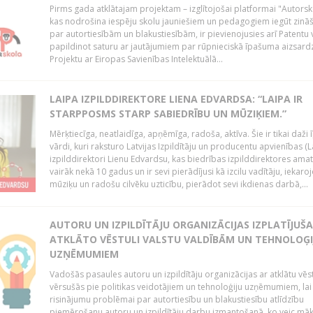
Pirms gada atklātajam projektam – izglītojošai platformai "Autorsk
kas nodrošina iespēju skolu jauniešiem un pedagogiem iegūt zinā
par autortiesībām un blakustiesībām, ir pievienojusies arī Patentu 
papildinot saturu ar jautājumiem par rūpnieciskā īpašuma aizsard
Projektu ar Eiropas Savienības Intelektuālā...
LAIPA IZPILDDIREKTORE LIENA EDVARDSA: “LAIPA IR
STARPPOSMS STARP SABIEDRĪBU UN MŪZIĶIEM.”
Mērķtiecīga, neatlaidīga, apņēmīga, radoša, aktīva. Šie ir tikai daži
vārdi, kuri raksturo Latvijas Izpildītāju un producentu apvienības (L
izpilddirektori Lienu Edvardsu, kas biedrības izpilddirektores amat
vairāk nekā 10 gadus un ir sevi pierādījusi kā izcilu vadītāju, iekaroj
mūziķu un radošu cilvēku uzticību, pierādot sevi ikdienas darbā,...
AUTORU UN IZPILDĪTĀJU ORGANIZĀCIJAS IZPLATĪJUŠA
ATKLĀTO VĒSTULI VALSTU VALDĪBĀM UN TEHNOLOĢI
UZŅĒMUMIEM
Vadošās pasaules autoru un izpildītāju organizācijas ar atklātu vēst
vērsušās pie politikas veidotājiem un tehnoloģiju uzņēmumiem, lai
risinājumu problēmai par autortiesību un blakustiesību atlīdzību
piemērošanu autoru un izpildītāju darbu izmantošanā, ko veic māk