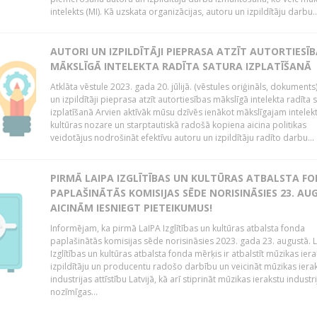
intelekts (MI). Kā uzskata organizācijas, autoru un izpildītāju darbu..
AUTORI UN IZPILDĪTĀJI PIEPRASA ATZĪT AUTORTIESĪB
MĀKSLĪGĀ INTELEKTA RADĪTA SATURA IZPLATĪŠANĀ
Atklāta vēstule 2023. gada 20. jūlijā. (vēstules oriģināls, dokuments
un izpildītāji pieprasa atzīt autortiesības mākslīgā intelekta radīta 
izplatīšanā Arvien aktīvāk mūsu dzīvēs ienākot mākslīgajam intelekt
kultūras nozare un starptautiskā radošā kopiena aicina politikas
veidotājus nodrošināt efektīvu autoru un izpildītāju radīto darbu...
PIRMĀ LAIPA IZGLĪTĪBAS UN KULTŪRAS ATBALSTA F
PAPLAŠINĀTĀS KOMISIJAS SĒDE NORISINĀSIES 23. AU
AICINĀM IESNIEGT PIETEIKUMUS!
Informējam, ka pirmā LaIPA Izglītības un kultūras atbalsta fonda
paplašinātās komisijas sēde norisināsies 2023. gada 23. augustā. 
Izglītības un kultūras atbalsta fonda mērķis ir atbalstīt mūzikas ier
izpildītāju un producentu radošo darbību un veicināt mūzikas iera
industrijas attīstību Latvijā, kā arī stiprināt mūzikas ierakstu industr
nozīmīgas...