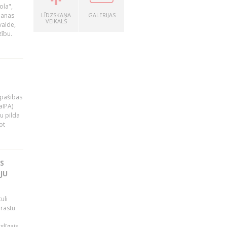
ola",
šanas
LĪDZSKAŅA
GALERIJAS
VEIKALS
valde,
zību.
 īpašības
aIPA)
u pilda
ot
S
JU
uli
 rastu
slīgais