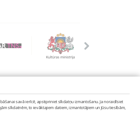
PVIENĪBA'
bāšanai savā ierīcē, apstipriniet sīkdatņu izmantošanu. Ja noraidīsiet
LAIPA.ORG
ajām sīkdatnēm, to ievāktajiem datiem, izmantotājiem un Jūsu tiesībām,