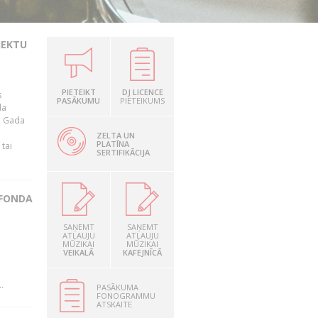
JEKTU
PIETEIKT
DJ LICENCE
s
PASĀKUMU
PIETEIKUMS
da
a. Gada
ZELTA UN
PLATĪNA
tai
SERTIFIKĀCIJA
 FONDA
SAŅEMT
SAŅEMT
ATĻAUJU
ATĻAUJU
MŪZIKAI
MŪZIKAI
VEIKALĀ
KAFEJNĪCĀ
.
PASĀKUMA
FONOGRAMMU
ATSKAITE