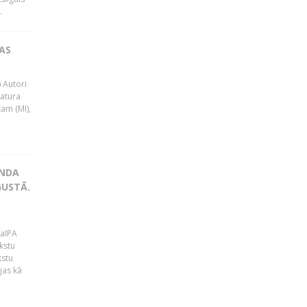
.
AS
) Autori
satura
am (MI),
ONDA
GUSTĀ.
LaIPA
akstu
kstu
ijas kā