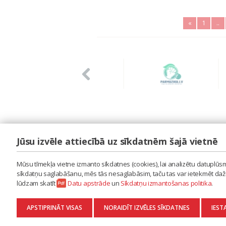
«
1
..
Jūsu izvēle attiecībā uz sīkdatnēm šajā vietnē
LAIPA
ES IZMANTOJU MŪZIKU
Mūsu tīmekļa vietne izmanto sīkdatnes (cookies), lai analizētu datuplūsmu
ES RADU MŪZIKU
sīkdatņu saglabāšanu, mēs tās nesaglabāsim, taču tas var ietekmēt dažu 
AKTUALITĀTES
lūdzam skatīt
Datu apstrāde
un
Sīkdatņu izmantošanas politika
.
KONTAKTI
SĪKDATŅU IZMANTOŠANAS POLITIKA
APSTIPRINĀT VISAS
NORAIDĪT IZVĒLES SĪKDATNES
IEST
DATU APSTRĀDE