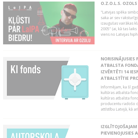
O.Z.O.L.S. OZOL
"Latvijas spēka simbol
saka ar sev raksturīgo
izaugušas vairākas k
2005" (ai, kā tas laik
viens no Latvijas hiph
NORISINĀJUSIES 
ATBALSTA FONDA
IZVĒRTĒTI 14 IES
ATBALSTĪTIE PRO
Informējam, ka šī gad
kultūras atbalsta fon
kultūras atbalsta fond
producentu radošo da
attīstību Latvijā, kā a
IZGLĪTOJOŠAJAM
PIEVIENOJUSIES 