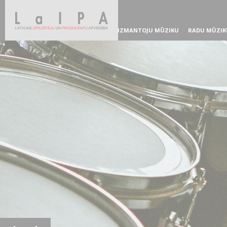
IZMANTOJU MŪZIKU
RADU MŪZIK