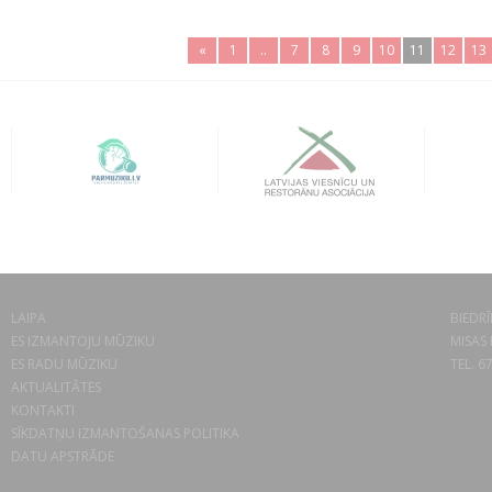
«
1
..
7
8
9
10
11
12
13
LAIPA
BIEDRĪ
ES IZMANTOJU MŪZIKU
MISAS 
ES RADU MŪZIKU
TEL. 6
AKTUALITĀTES
KONTAKTI
SĪKDATŅU IZMANTOŠANAS POLITIKA
DATU APSTRĀDE