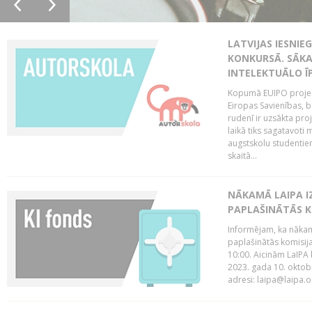
LATVIJAS IESNIE
KONKURSĀ. SĀKA
INTELEKTUĀLO Ī
Kopumā EUIPO projektu
Eiropas Savienības, be
rudenī ir uzsākta pro
laikā tiks sagatavoti
augstskolu studentie
skaitā...
NĀKAMĀ LAIPA I
PAPLAŠINĀTĀS KO
Informējam, ka nākamā
paplašinātās komisija
10:00. Aicinām LaIPA 
2023. gada 10. oktobr
adresi: laipa@laipa.or