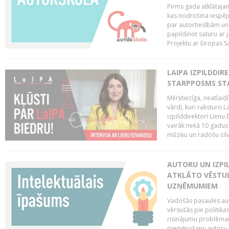
Pirms gada atklātajam
kas nodrošina iespēj
par autortiesībām un 
papildinot saturu ar
Projektu ar Eiropas Sa
LAIPA IZPILDDIR
STARPPOSMS STA
Mērķtiecīga, neatlaidī
vārdi, kuri raksturo L
izpilddirektori Lienu
vairāk nekā 10 gadus u
mūziķu un radošu cilv
AUTORU UN IZPIL
ATKLĀTO VĒSTUL
UZŅĒMUMIEM
Vadošās pasaules auto
vērsušās pie politika
risinājumu problēmai 
piemērošanu autoru u