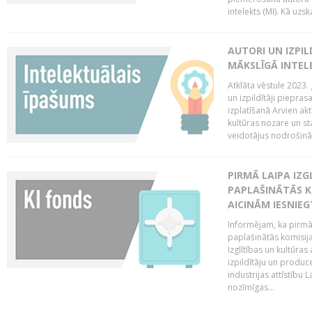
intelekts (MI). Kā uzs
AUTORI UN IZPIL
MĀKSLĪGĀ INTEL
Atklāta vēstule 2023. 
un izpildītāji piepras
izplatīšanā Arvien ak
kultūras nozare un st
veidotājus nodrošināt 
PIRMĀ LAIPA IZ
PAPLAŠINĀTĀS KO
AICINĀM IESNIEG
Informējam, ka pirmā 
paplašinātās komisija
Izglītības un kultūras
izpildītāju un produc
industrijas attīstību L
nozīmīgas...