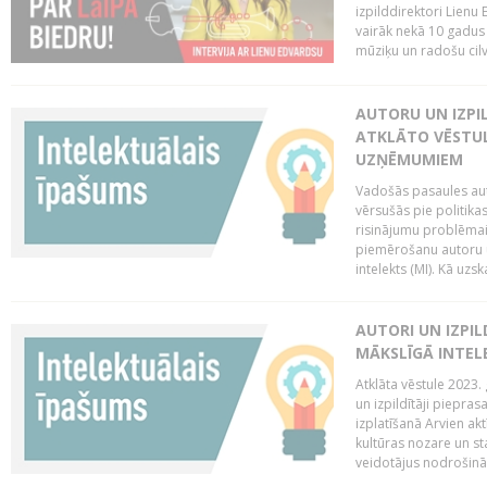
izpilddirektori Lienu
vairāk nekā 10 gadus u
mūziķu un radošu cilv
AUTORU UN IZPIL
ATKLĀTO VĒSTUL
UZŅĒMUMIEM
Vadošās pasaules auto
vērsušās pie politika
risinājumu problēmai 
piemērošanu autoru u
intelekts (MI). Kā uzs
AUTORI UN IZPIL
MĀKSLĪGĀ INTEL
Atklāta vēstule 2023. 
un izpildītāji piepras
izplatīšanā Arvien ak
kultūras nozare un st
veidotājus nodrošināt 