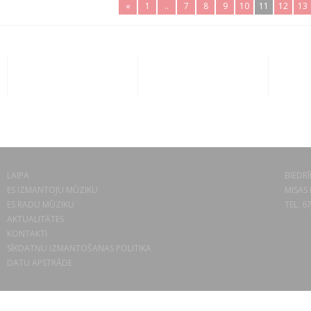
«
1
..
7
8
9
10
11
12
13
LAIPA
BIEDRĪ
ES IZMANTOJU MŪZIKU
MISAS 
ES RADU MŪZIKU
TEL. 6
AKTUALITĀTES
KONTAKTI
SĪKDATŅU IZMANTOŠANAS POLITIKA
DATU APSTRĀDE