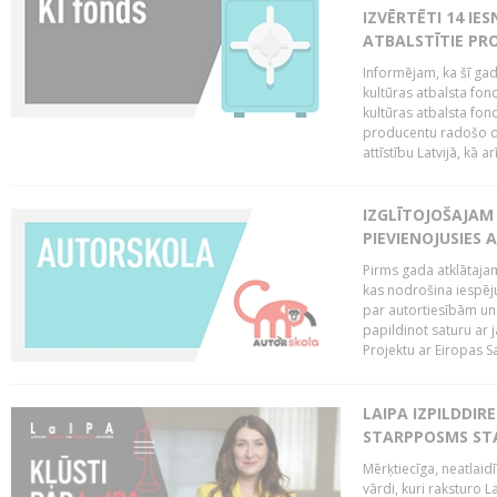
IZVĒRTĒTI 14 IES
ATBALSTĪTIE PRO
Informējam, ka šī gad
kultūras atbalsta fon
kultūras atbalsta fond
producentu radošo da
attīstību Latvijā, kā a
IZGLĪTOJOŠAJAM
PIEVIENOJUSIES 
Pirms gada atklātajam
kas nodrošina iespēj
par autortiesībām un 
papildinot saturu ar
Projektu ar Eiropas Sa
LAIPA IZPILDDIR
STARPPOSMS STA
Mērķtiecīga, neatlaidī
vārdi, kuri raksturo L