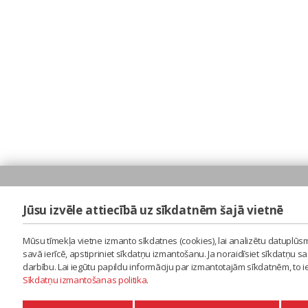
Jūsu izvēle attiecībā uz sīkdatnēm šajā vietnē
Mūsu tīmekļa vietne izmanto sīkdatnes (cookies), lai analizētu datuplūsm
savā ierīcē, apstipriniet sīkdatņu izmantošanu. Ja noraidīsiet sīkdatņu 
darbību. Lai iegūtu papildu informāciju par izmantotajām sīkdatnēm, to 
Sīkdatņu izmantošanas politika
.