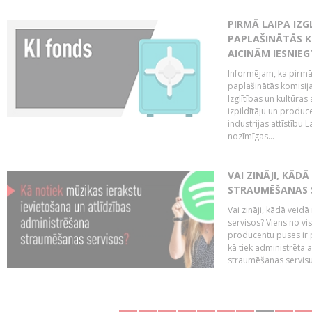
PIRMĀ LAIPA IZ
PAPLAŠINĀTĀS KO
AICINĀM IESNIEG
Informējam, ka pirmā 
paplašinātās komisija
Izglītības un kultūras
izpildītāju un produc
industrijas attīstību L
nozīmīgas...
VAI ZINĀJI, KĀD
STRAUMĒŠANAS 
Vai zināji, kādā veid
servisos? Viens no vi
producentu puses ir 
kā tiek administrēta 
straumēšanas servisus.