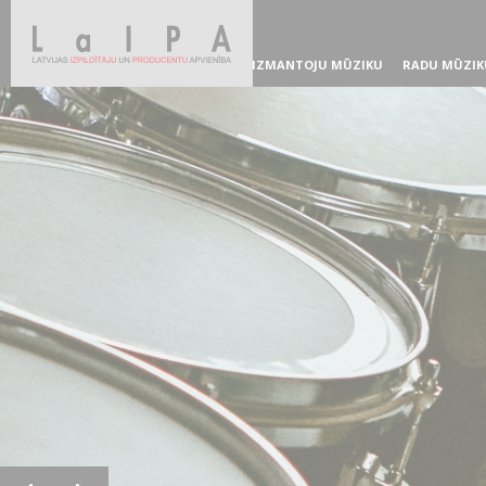
IZMANTOJU MŪZIKU
RADU MŪZIK