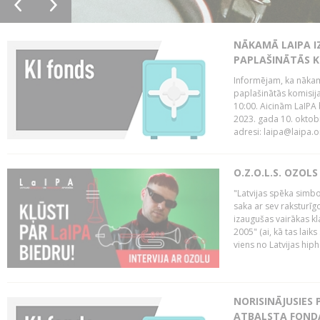
NĀKAMĀ LAIPA I
PAPLAŠINĀTĀS KO
Informējam, ka nākamā
paplašinātās komisija
10:00. Aicinām LaIPA 
2023. gada 10. oktobr
adresi: laipa@laipa.or
O.Z.O.L.S. OZOL
"Latvijas spēka simbol
saka ar sev raksturīgo
izaugušas vairākas k
2005" (ai, kā tas laik
viens no Latvijas hiph
NORISINĀJUSIES 
ATBALSTA FONDA