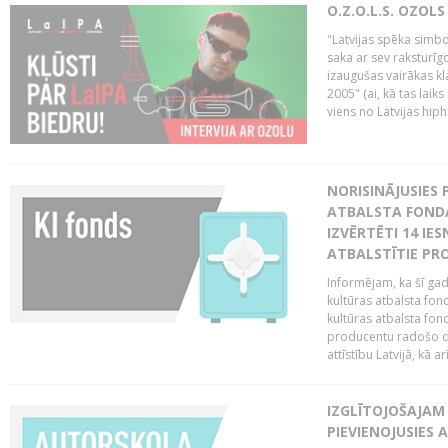
O.Z.O.L.S. OZOL
"Latvijas spēka simbol
saka ar sev raksturīgo
izaugušas vairākas k
2005" (ai, kā tas laik
viens no Latvijas hiph
NORISINĀJUSIES 
ATBALSTA FONDA
IZVĒRTĒTI 14 IES
ATBALSTĪTIE PRO
Informējam, ka šī gad
kultūras atbalsta fon
kultūras atbalsta fond
producentu radošo da
attīstību Latvijā, kā a
IZGLĪTOJOŠAJAM
PIEVIENOJUSIES 