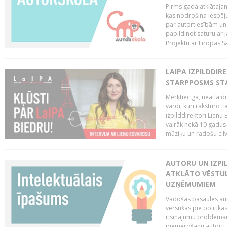
Pirms gada atklātajam
kas nodrošina iespēj
par autortiesībām un 
papildinot saturu ar
Projektu ar Eiropas Sa
LAIPA IZPILDDIR
STARPPOSMS STA
Mērķtiecīga, neatlaidī
vārdi, kuri raksturo L
izpilddirektori Lienu
vairāk nekā 10 gadus u
mūziķu un radošu cilv
AUTORU UN IZPIL
ATKLĀTO VĒSTUL
UZŅĒMUMIEM
Vadošās pasaules auto
vērsušās pie politika
risinājumu problēmai 
piemērošanu autoru u