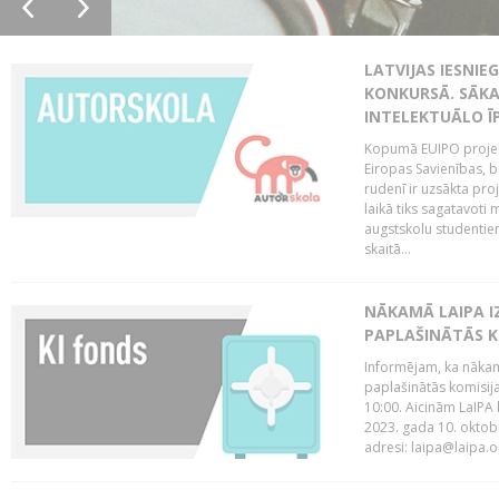
LATVIJAS IESNIE
KONKURSĀ. SĀKA
INTELEKTUĀLO Ī
Kopumā EUIPO projektu
Eiropas Savienības, be
rudenī ir uzsākta pro
laikā tiks sagatavoti
augstskolu studentie
skaitā...
NĀKAMĀ LAIPA I
PAPLAŠINĀTĀS KO
Informējam, ka nākamā
paplašinātās komisija
10:00. Aicinām LaIPA 
2023. gada 10. oktobr
adresi: laipa@laipa.or