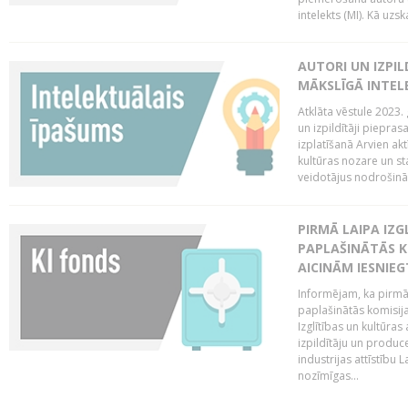
intelekts (MI). Kā uzs
AUTORI UN IZPIL
MĀKSLĪGĀ INTEL
Atklāta vēstule 2023. 
un izpildītāji piepras
izplatīšanā Arvien ak
kultūras nozare un st
veidotājus nodrošināt 
PIRMĀ LAIPA IZ
PAPLAŠINĀTĀS KO
AICINĀM IESNIEG
Informējam, ka pirmā 
paplašinātās komisija
Izglītības un kultūras
izpildītāju un produc
industrijas attīstību L
nozīmīgas...