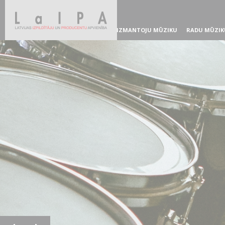
IZMANTOJU MŪZIKU
RADU MŪZIK