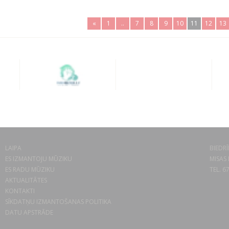
«
1
..
7
8
9
10
11
12
13
LAIPA
BIEDRĪ
ES IZMANTOJU MŪZIKU
MISAS 
ES RADU MŪZIKU
TEL. 6
AKTUALITĀTES
KONTAKTI
SĪKDATŅU IZMANTOŠANAS POLITIKA
DATU APSTRĀDE