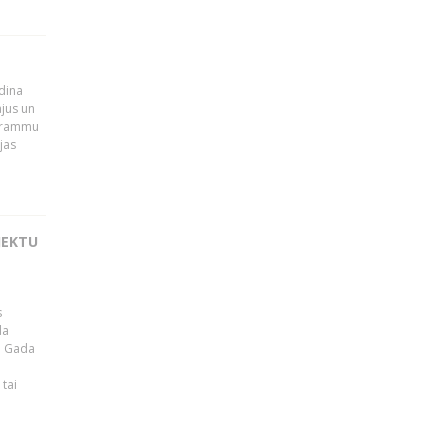
udina
ājus un
ogrammu
jas
JEKTU
s
da
a. Gada
tai