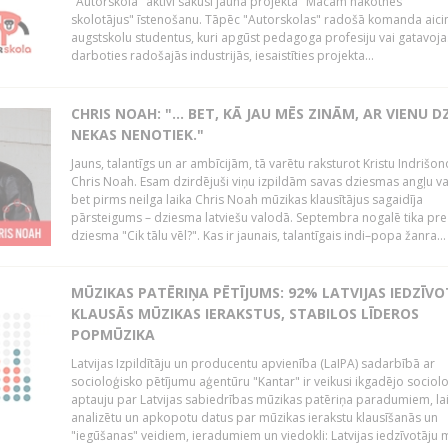
"Autorskola" aktīvi sākusi jauna projekta "Mācām nākotnes
skolotājus" īstenošanu. Tāpēc "Autorskolas" radošā komanda aici
augstskolu studentus, kuri apgūst pedagoga profesiju vai gatavoja
darboties radošajās industrijās, iesaistīties projekta...
CHRIS NOAH: "… BET, KĀ JAU MĒS ZINĀM, AR VIENU D
NEKAS NENOTIEK."
Jauns, talantīgs un ar ambīcijām, tā varētu raksturot Kristu Indrišo
Chris Noah. Esam dzirdējuši viņu izpildām savas dziesmas angļu v
bet pirms neilga laika Chris Noah mūzikas klausītājus sagaidīja
pārsteigums – dziesma latviešu valodā. Septembra nogalē tika pre
dziesma "Cik tālu vēl?". Kas ir jaunais, talantīgais indi–popa žanra...
MŪZIKAS PATĒRIŅA PĒTĪJUMS: 92% LATVIJAS IEDZĪVO
KLAUSĀS MŪZIKAS IERAKSTUS, STABILOS LĪDEROS
POPMŪZIKA
Latvijas Izpildītāju un producentu apvienība (LaIPA) sadarbībā ar
socioloģisko pētījumu aģentūru "Kantar" ir veikusi ikgadējo sociol
aptauju par Latvijas sabiedrības mūzikas patēriņa paradumiem, la
analizētu un apkopotu datus par mūzikas ierakstu klausīšanās un
"iegūšanas" veidiem, ieradumiem un viedokli: Latvijas iedzīvotāju 