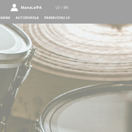
ManaLaIPA
LV
/
EN
SKANA
AUTORSKOLA
PARMUZIKU.LV