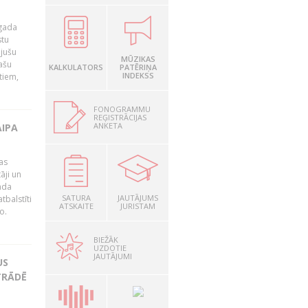
 gada
stu
ējušu
MŪZIKAS
ašu
KALKULATORS
PATĒRIŅA
INDEKSS
tiem,
FONOGRAMMU
REĢISTRĀCIJAS
ANKETA
AIPA
as
āji un
ada
SATURA
JAUTĀJUMS
tbalstīti
ATSKAITE
JURISTAM
o.
BIEŽĀK
UZDOTIE
JAUTĀJUMI
US
TRĀDĒ