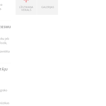
na
LĪDZSKAŅA
GALERIJAS
s
VEIKALS
ZIESMU
noku jeb
alodā,
zentēta
TĀJU
oģisko
i
mūzikas