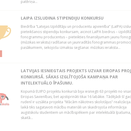
patēriņa...
LAIPA IZSLUDINA STIPENDIJU KONKURSU
Biedrība “Latvijas Izpildītāju un producentu apvienība” (LaIPA) izsl
pieteikšanos stipendiju konkursam, aicinot LaIPA biedrus – izpildīt
fonogrammu producentus – pieteikties finansējumam jaunu fon
(mūzikas ierakstu) radīšanai un jaunradītās fonogrammas promoci
pasākumiem, sekojošu izmaksu segšanai: mūzikas ieraksta...
LATVIJAS IESNIEGTAIS PROJEKTS UZVAR EIROPAS PRO
KONKURSĀ. SĀKAS IZGLĪTOJOŠA KAMPAŅA PAR
INTELEKTUĀLO ĪPAŠUMU.
Kopumā EUIPO projektu konkursā bija iesniegti 63 projekti no visa
Eiropas Savienības, bet apstiprināti tikai 16 labākie. Tādējādi šī ga
rudenī ir uzsākta projekta "Mācām nākotnes skolotājus" realizācij
laikā tiks sagatavoti mācību materiāli un skaidrojoša informācija
augstskolu studentiem un mācībspēkiem par intelektuālā īpašuma, 
skaitā...