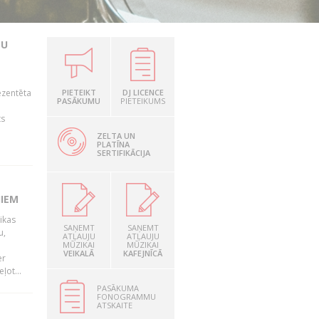
BU
ezentēta
PIETEIKT
DJ LICENCE
PASĀKUMU
PIETEIKUMS
ts
ZELTA UN
PLATĪNA
SERTIFIKĀCIJA
IEM
ikas
SAŅEMT
SAŅEMT
u,
ATĻAUJU
ATĻAUJU
MŪZIKAI
MŪZIKAI
VEIKALĀ
KAFEJNĪCĀ
er
ļot...
PASĀKUMA
FONOGRAMMU
ATSKAITE