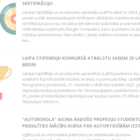
SERTIFIKĀCIJU
Latvijas Izpildītāju un producentu apvienība (LaIPA) sākot ar 2024.
janvāri uzsāk starptautiskajiem kritērijiem atbilstošu mūzikas ierak
sertifikācijas procesu. Iniciatīva tiek īstenota sadarbībā ar pieredz
Lielbritānijas uzņēmumu Ranger Computers, kas ir pazīstams ar pl
mūzikas straumēšanas datu analīzi. Latvijā radītiem mūzikas ieraks
kas...
LAIPA STIPENDIJU KONKURSĀ ATBALSTU SAŅEM 25 L
BIEDRI
Latvijas Izpildītāju un producentu apvienības (LaIPA) padomes, kur
sastāvā ir 8 profesionāli mūzikas ierakstu nozares pārstāvji, izpildīt
fonogrammu producenti, 27. novembra sēdē tika izvērtēti 2023. g
stipendiju konkursa pieteikumi. No 58 iesniegtajiem pieteikumiem a
25, piešķirot individuālas stipendijas par kopējo summu 25 000 eir
Stipendijas mērķis ir...
"AUTORSKOLA" AICINA RADOŠO PROFESIJU STUDENT
PIEDALĪTIES MĀCĪBU KURSA PAR AUTORTIESĪBĀM IZS
Izglītojošā un informatīvā platforma par intelektuālo īpašumu