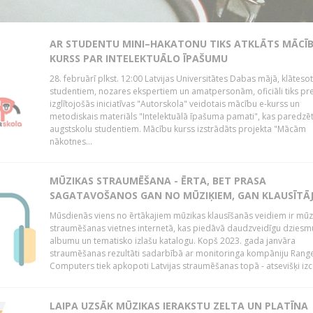
AR STUDENTU MINI–HAKATONU TIKS ATKLĀTS MĀCĪ
KURSS PAR INTELEKTUĀLO ĪPAŠUMU
28. februārī plkst. 12:00 Latvijas Universitātes Dabas mājā, klātesot
studentiem, nozares ekspertiem un amatpersonām, oficiāli tiks pr
izglītojošās iniciatīvas "Autorskola" veidotais mācību e-kurss un
metodiskais materiāls "Intelektuālā īpašuma pamati", kas paredzē
augstskolu studentiem. Mācību kurss izstrādāts projekta "Mācām
nākotnes...
MŪZIKAS STRAUMĒŠANA - ĒRTA, BET PRASA
SAGATAVOŠANOS GAN NO MŪZIĶIEM, GAN KLAUSĪTĀJ
Mūsdienās viens no ērtākajiem mūzikas klausīšanās veidiem ir mūz
straumēšanas vietnes internetā, kas piedāvā daudzveidīgu dziesm
albumu un tematisko izlašu katalogu. Kopš 2023. gada janvāra
straumēšanas rezultāti sadarbībā ar monitoringa kompāniju Rang
Computers tiek apkopoti Latvijas straumēšanas topā - atsevišķi izce
LAIPA UZSĀK MŪZIKAS IERAKSTU ZELTA UN PLATĪNA