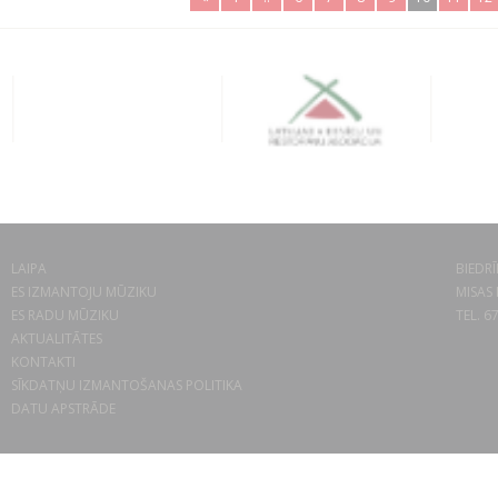
LAIPA
BIEDRĪ
ES IZMANTOJU MŪZIKU
MISAS 
ES RADU MŪZIKU
TEL. 6
AKTUALITĀTES
KONTAKTI
SĪKDATŅU IZMANTOŠANAS POLITIKA
DATU APSTRĀDE