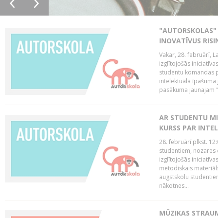
"AUTORSKOLAS" 
INOVATĪVUS RIS
Vakar, 28. februārī, 
izglītojošās iniciatīv
studentu komandas pr
intelektuālā īpašuma 
pasākuma jaunajam "
AR STUDENTU MI
KURSS PAR INTE
28. februārī plkst. 12
studentiem, nozares 
izglītojošās iniciatīv
metodiskais materiāl
augstskolu studentie
nākotnes...
MŪZIKAS STRAUM