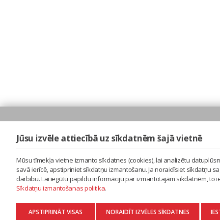
Jūsu izvēle attiecībā uz sīkdatnēm šajā vietnē
Mūsu tīmekļa vietne izmanto sīkdatnes (cookies), lai analizētu datuplūsm
savā ierīcē, apstipriniet sīkdatņu izmantošanu. Ja noraidīsiet sīkdatņu 
darbību. Lai iegūtu papildu informāciju par izmantotajām sīkdatnēm, to 
Sīkdatņu izmantošanas politika
.
APSTIPRINĀT VISAS
NORAIDĪT IZVĒLES SĪKDATNES
IES