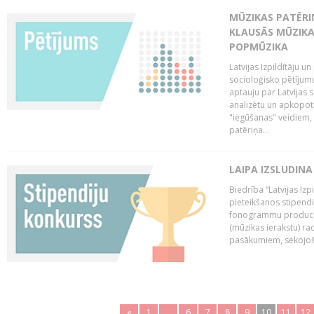
MŪZIKAS PATĒRIŅ
KLAUSĀS MŪZIKA
POPMŪZIKA
Latvijas Izpildītāju 
socioloģisko pētījumu
aptauju par Latvijas
analizētu un apkopot
"iegūšanas" veidiem, 
patēriņa...
LAIPA IZSLUDINA
Biedrība “Latvijas Izp
pieteikšanos stipendi
fonogrammu producen
(mūzikas ierakstu) r
pasākumiem, sekojošu
«
1
..
6
7
8
9
10
11
12