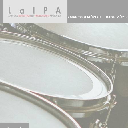
IZMANTOJU MŪZIKU
RADU MŪZIK