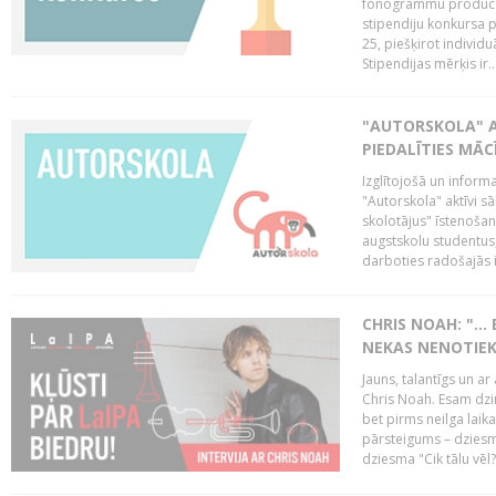
fonogrammu producent
stipendiju konkursa p
25, piešķirot individ
Stipendijas mērķis ir..
"AUTORSKOLA" A
PIEDALĪTIES MĀ
Izglītojošā un inform
"Autorskola" aktīvi 
skolotājus" īstenoša
augstskolu studentus
darboties radošajās in
CHRIS NOAH: "… 
NEKAS NENOTIEK
Jauns, talantīgs un ar
Chris Noah. Esam dzi
bet pirms neilga laik
pārsteigums – dziesm
dziesma "Cik tālu vēl?