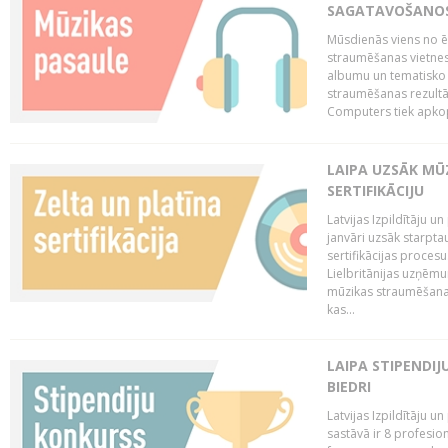
SAGATAVOŠANOS 
Mūsdienās viens no ē
straumēšanas vietnes
albumu un tematisko 
straumēšanas rezultā
Computers tiek apkopo
LAIPA UZSĀK MŪ
SERTIFIKĀCIJU
Latvijas Izpildītāju 
janvāri uzsāk starptau
sertifikācijas procesu
Lielbritānijas uzņēm
mūzikas straumēšanas 
kas...
LAIPA STIPENDI
BIEDRI
Latvijas Izpildītāju 
sastāvā ir 8 profesion