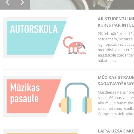
AR STUDENTU MI
KURSS PAR INTE
28. februārī plkst. 12
studentiem, nozares 
izglītojošās iniciatīv
metodiskais materiāl
augstskolu studentie
nākotnes...
MŪZIKAS STRAUM
SAGATAVOŠANOS 
Mūsdienās viens no ē
straumēšanas vietnes
albumu un tematisko 
straumēšanas rezultā
Computers tiek apkopo
LAIPA UZSĀK MŪ