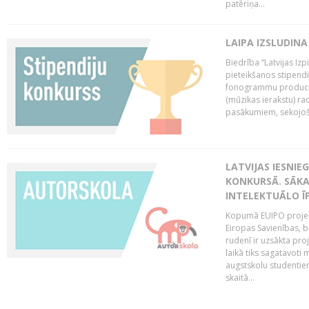
patēriņa...
LAIPA IZSLUDINA
Biedrība “Latvijas Izp
pieteikšanos stipendi
fonogrammu producen
(mūzikas ierakstu) r
pasākumiem, sekojošu
LATVIJAS IESNIE
KONKURSĀ. SĀKA
INTELEKTUĀLO Ī
Kopumā EUIPO projektu
Eiropas Savienības, be
rudenī ir uzsākta pro
laikā tiks sagatavoti
augstskolu studentie
skaitā...