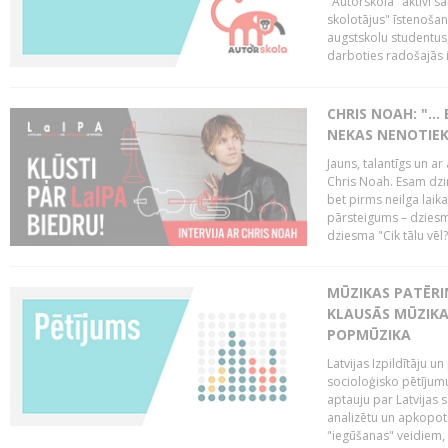
"Autorskola" aktīvi 
skolotājus" īstenoša
augstskolu studentus
darboties radošajās in
CHRIS NOAH: "… 
NEKAS NENOTIEK
Jauns, talantīgs un ar
Chris Noah. Esam dzi
bet pirms neilga laik
pārsteigums – dziesm
dziesma "Cik tālu vēl?
MŪZIKAS PATĒRIŅ
KLAUSĀS MŪZIKA
POPMŪZIKA
Latvijas Izpildītāju 
socioloģisko pētījumu
aptauju par Latvijas
analizētu un apkopot
"iegūšanas" veidiem, 