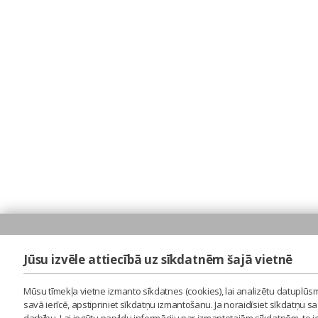
Jūsu izvēle attiecībā uz sīkdatnēm šajā vietnē
Mūsu tīmekļa vietne izmanto sīkdatnes (cookies), lai analizētu datuplūsm
savā ierīcē, apstipriniet sīkdatņu izmantošanu. Ja noraidīsiet sīkdatņu 