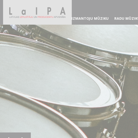
IZMANTOJU MŪZIKU
RADU MŪZIK