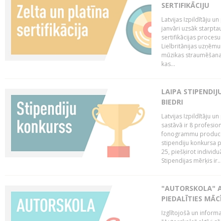
SERTIFIKĀCIJU
Latvijas Izpildītāju 
janvāri uzsāk starptau
sertifikācijas procesu
Lielbritānijas uzņēm
mūzikas straumēšanas 
kas...
LAIPA STIPENDI
BIEDRI
Latvijas Izpildītāju 
sastāvā ir 8 profesion
fonogrammu producent
stipendiju konkursa p
25, piešķirot individ
Stipendijas mērķis ir..
"AUTORSKOLA" A
PIEDALĪTIES MĀ
Izglītojošā un inform