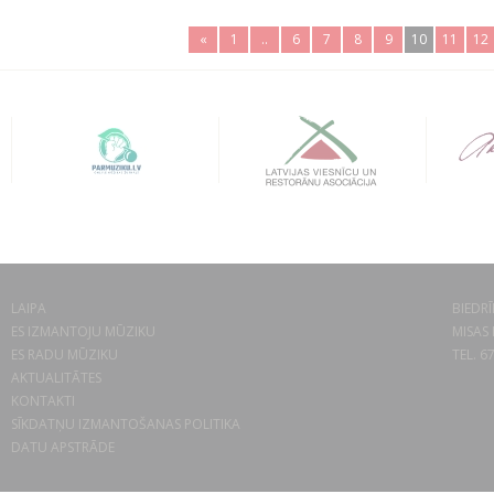
«
1
..
6
7
8
9
10
11
12
LAIPA
BIEDRĪ
ES IZMANTOJU MŪZIKU
MISAS 
ES RADU MŪZIKU
TEL. 6
AKTUALITĀTES
KONTAKTI
SĪKDATŅU IZMANTOŠANAS POLITIKA
DATU APSTRĀDE