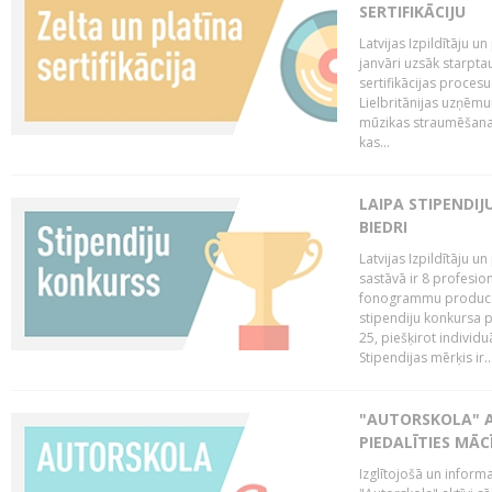
SERTIFIKĀCIJU
Latvijas Izpildītāju 
janvāri uzsāk starptau
sertifikācijas procesu
Lielbritānijas uzņēm
mūzikas straumēšanas 
kas...
LAIPA STIPENDI
BIEDRI
Latvijas Izpildītāju 
sastāvā ir 8 profesion
fonogrammu producent
stipendiju konkursa p
25, piešķirot individ
Stipendijas mērķis ir..
"AUTORSKOLA" A
PIEDALĪTIES MĀ
Izglītojošā un inform