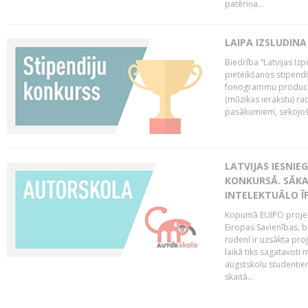
patēriņa...
LAIPA IZSLUDINA
Biedrība “Latvijas Izp
pieteikšanos stipendi
fonogrammu producen
(mūzikas ierakstu) r
pasākumiem, sekojošu
LATVIJAS IESNIE
KONKURSĀ. SĀKA
INTELEKTUĀLO Ī
Kopumā EUIPO projektu
Eiropas Savienības, be
rudenī ir uzsākta pro
laikā tiks sagatavoti
augstskolu studentie
skaitā...