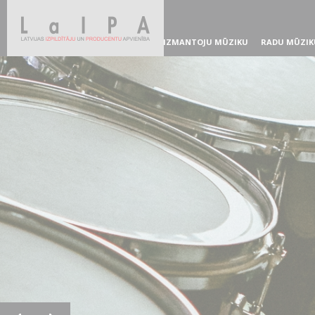
IZMANTOJU MŪZIKU
RADU MŪZIK