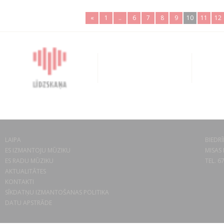
«
1
..
6
7
8
9
10
11
12
LAIPA
BIEDRĪ
ES IZMANTOJU MŪZIKU
MISAS 
ES RADU MŪZIKU
TEL. 6
AKTUALITĀTES
KONTAKTI
SĪKDATŅU IZMANTOŠANAS POLITIKA
DATU APSTRĀDE