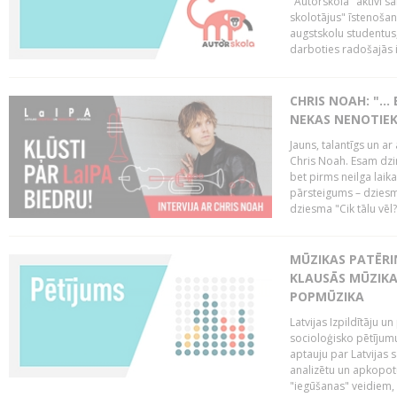
"Autorskola" aktīvi 
skolotājus" īstenoša
augstskolu studentus
darboties radošajās in
CHRIS NOAH: "… 
NEKAS NENOTIEK
Jauns, talantīgs un ar
Chris Noah. Esam dzi
bet pirms neilga laik
pārsteigums – dziesm
dziesma "Cik tālu vēl?
MŪZIKAS PATĒRIŅ
KLAUSĀS MŪZIKA
POPMŪZIKA
Latvijas Izpildītāju 
socioloģisko pētījumu
aptauju par Latvijas
analizētu un apkopot
"iegūšanas" veidiem, 