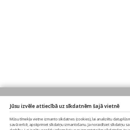
Jūsu izvēle attiecībā uz sīkdatnēm šajā vietnē
Mūsu tīmekļa vietne izmanto sīkdatnes (cookies), lai analizētu datuplūsm
savā ierīcē, apstipriniet sīkdatņu izmantošanu. Ja noraidīsiet sīkdatņu 