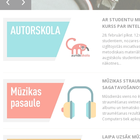
AR STUDENTU MI
KURSS PAR INTE
28. februārī plkst. 12
studentiem, nozares 
izglītojošās iniciatīv
metodiskais materiāl
augstskolu studentie
nākotnes...
MŪZIKAS STRAUM
SAGATAVOŠANOS 
Mūsdienās viens no ē
straumēšanas vietnes
albumu un tematisko 
straumēšanas rezultā
Computers tiek apkopo
LAIPA UZSĀK MŪ