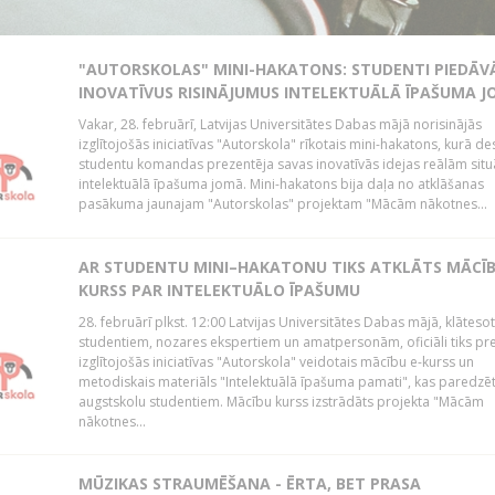
"AUTORSKOLAS" MINI-HAKATONS: STUDENTI PIEDĀV
INOVATĪVUS RISINĀJUMUS INTELEKTUĀLĀ ĪPAŠUMA 
Vakar, 28. februārī, Latvijas Universitātes Dabas mājā norisinājās
izglītojošās iniciatīvas "Autorskola" rīkotais mini-hakatons, kurā de
studentu komandas prezentēja savas inovatīvās idejas reālām situ
intelektuālā īpašuma jomā. Mini-hakatons bija daļa no atklāšanas
pasākuma jaunajam "Autorskolas" projektam "Mācām nākotnes...
AR STUDENTU MINI–HAKATONU TIKS ATKLĀTS MĀCĪ
KURSS PAR INTELEKTUĀLO ĪPAŠUMU
28. februārī plkst. 12:00 Latvijas Universitātes Dabas mājā, klātesot
studentiem, nozares ekspertiem un amatpersonām, oficiāli tiks pr
izglītojošās iniciatīvas "Autorskola" veidotais mācību e-kurss un
metodiskais materiāls "Intelektuālā īpašuma pamati", kas paredzē
augstskolu studentiem. Mācību kurss izstrādāts projekta "Mācām
nākotnes...
MŪZIKAS STRAUMĒŠANA - ĒRTA, BET PRASA