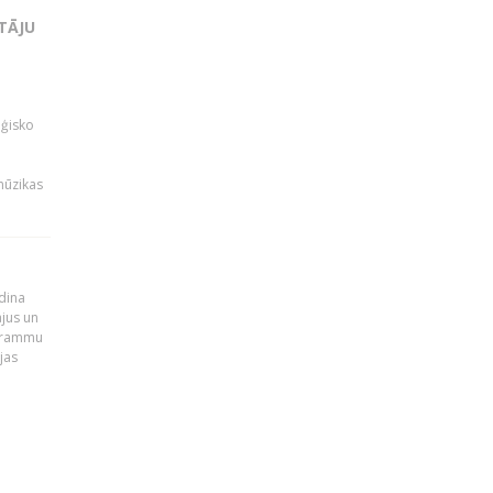
TĀJU
oģisko
i
mūzikas
udina
ājus un
ogrammu
jas