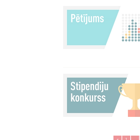
«
1
..