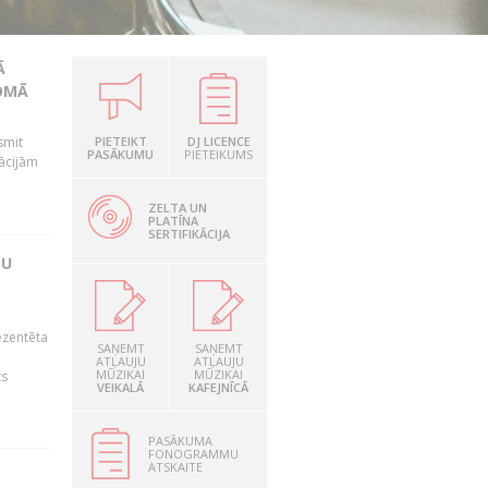
Ā
JOMĀ
smit
PIETEIKT
DJ LICENCE
PASĀKUMU
PIETEIKUMS
ācijām
ZELTA UN
PLATĪNA
SERTIFIKĀCIJA
BU
ezentēta
SAŅEMT
SAŅEMT
ATĻAUJU
ATĻAUJU
MŪZIKAI
MŪZIKAI
ts
VEIKALĀ
KAFEJNĪCĀ
PASĀKUMA
FONOGRAMMU
ATSKAITE