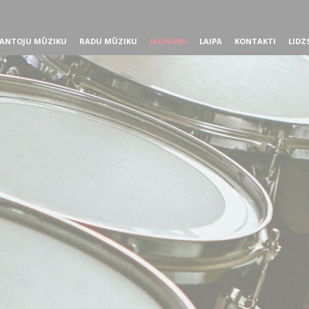
ANTOJU MŪZIKU
RADU MŪZIKU
JAUNUMI
LAIPA
KONTAKTI
LIDZ