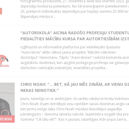
fonogrammu producenti, 27. novembra sēdē tika izvērtēti 2023. g
stipendiju konkursa pieteikumi. No 58 iesniegtajiem pieteikumiem a
25, piešķirot individuālas stipendijas par kopējo summu 25 000 eir
Stipendijas mērķis ir...
"AUTORSKOLA" AICINA RADOŠO PROFESIJU STUDENT
PIEDALĪTIES MĀCĪBU KURSA PAR AUTORTIESĪBĀM IZS
Izglītojošā un informatīvā platforma par intelektuālo īpašumu
"Autorskola" aktīvi sākusi jauna projekta "Mācām nākotnes
skolotājus" īstenošanu. Tāpēc "Autorskolas" radošā komanda aici
augstskolu studentus, kuri apgūst pedagoga profesiju vai gatavoja
darboties radošajās industrijās, iesaistīties projekta...
CHRIS NOAH: "… BET, KĀ JAU MĒS ZINĀM, AR VIENU D
NEKAS NENOTIEK."
Jauns, talantīgs un ar ambīcijām, tā varētu raksturot Kristu Indrišo
Chris Noah. Esam dzirdējuši viņu izpildām savas dziesmas angļu v
bet pirms neilga laika Chris Noah mūzikas klausītājus sagaidīja
pārsteigums – dziesma latviešu valodā. Septembra nogalē tika pre
dziesma "Cik tālu vēl?". Kas ir jaunais, talantīgais indi–popa žanra...