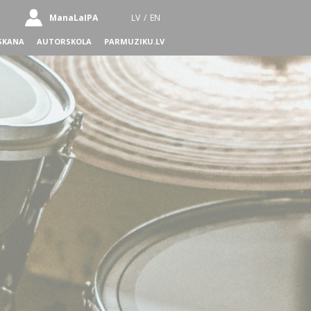
ManaLaIPA
LV
/
EN
SKANA
AUTORSKOLA
PARMUZIKU.LV