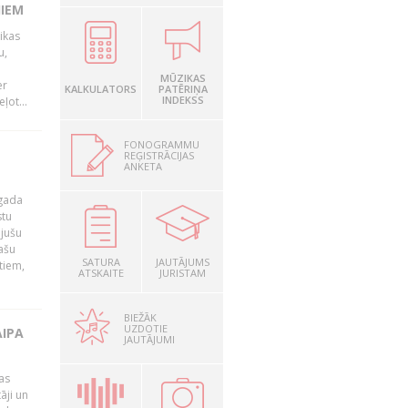
IEM
ikas
u,
MŪZIKAS
er
KALKULATORS
PATĒRIŅA
INDEKSS
ļot...
FONOGRAMMU
REĢISTRĀCIJAS
ANKETA
 gada
stu
ējušu
ašu
SATURA
JAUTĀJUMS
tiem,
ATSKAITE
JURISTAM
BIEŽĀK
UZDOTIE
AIPA
JAUTĀJUMI
as
āji un