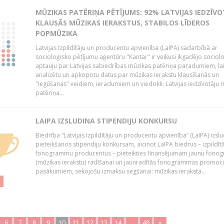
MŪZIKAS PATĒRIŅA PĒTĪJUMS: 92% LATVIJAS IEDZĪVO
KLAUSĀS MŪZIKAS IERAKSTUS, STABILOS LĪDEROS
POPMŪZIKA
Latvijas Izpildītāju un producentu apvienība (LaIPA) sadarbībā ar
socioloģisko pētījumu aģentūru "Kantar" ir veikusi ikgadējo sociol
aptauju par Latvijas sabiedrības mūzikas patēriņa paradumiem, la
analizētu un apkopotu datus par mūzikas ierakstu klausīšanās un
"iegūšanas" veidiem, ieradumiem un viedokli: Latvijas iedzīvotāju 
patēriņa...
LAIPA IZSLUDINA STIPENDIJU KONKURSU
Biedrība “Latvijas Izpildītāju un producentu apvienība” (LaIPA) izsl
pieteikšanos stipendiju konkursam, aicinot LaIPA biedrus – izpildīt
fonogrammu producentus – pieteikties finansējumam jaunu fon
(mūzikas ierakstu) radīšanai un jaunradītās fonogrammas promoci
pasākumiem, sekojošu izmaksu segšanai: mūzikas ieraksta...
6
7
8
9
10
11
12
13
14
..
48
»