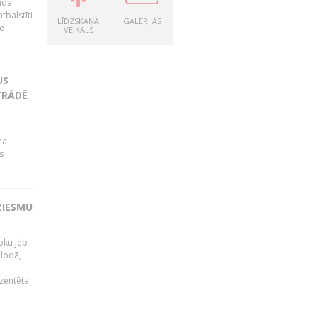
ada
tbalstīti
LĪDZSKAŅA
GALERIJAS
o.
VEIKALS
US
TRĀDĒ
na
s
ZIESMU
noku jeb
alodā,
zentēta