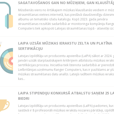
SAGATAVOŠANOS GAN NO MŪZIĶIEM, GAN KLAUSĪTĀJ
Mūsdienās viens no ērtākajiem mūzikas klausīšanās veidiem ir mūz
straumēšanas vietnes internetā, kas piedāvā daudzveidīgu dziesm
albumu un tematisko izlašu katalogu. Kopš 2023. gada janvāra
straumēšanas rezultāti sadarbībā ar monitoringa kompāniju Rang
Computers tiek apkopoti Latvijas straumēšanas topā - atsevišķi izce
LAIPA UZSĀK MŪZIKAS IERAKSTU ZELTA UN PLATĪNA
SERTIFIKĀCIJU
Latvijas Izpildītāju un producentu apvienība (LaIPA) sākot ar 2024.
janvāri uzsāk starptautiskajiem kritērijiem atbilstošu mūzikas ierak
sertifikācijas procesu. Iniciatīva tiek īstenota sadarbībā ar pieredz
Lielbritānijas uzņēmumu Ranger Computers, kas ir pazīstams ar pl
mūzikas straumēšanas datu analīzi. Latvijā radītiem mūzikas ieraks
kas...
LAIPA STIPENDIJU KONKURSĀ ATBALSTU SAŅEM 25 L
BIEDRI
Latvijas Izpildītāju un producentu apvienības (LaIPA) padomes, kur
sastāvā ir 8 profesionāli mūzikas ierakstu nozares pārstāvji, izpildīt