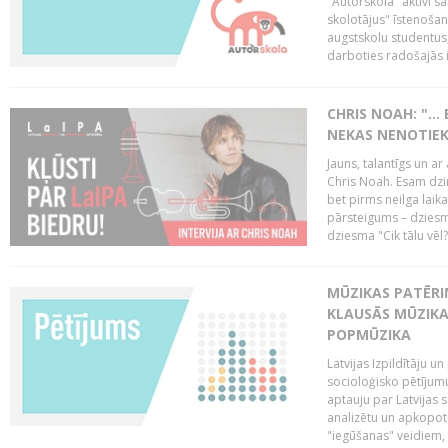
"Autorskola" aktīvi 
skolotājus" īstenoša
augstskolu studentus
darboties radošajās in
CHRIS NOAH: "… 
NEKAS NENOTIEK
Jauns, talantīgs un ar
Chris Noah. Esam dzi
bet pirms neilga laik
pārsteigums – dziesm
dziesma "Cik tālu vēl?
MŪZIKAS PATĒRIŅ
KLAUSĀS MŪZIKA
POPMŪZIKA
Latvijas Izpildītāju 
socioloģisko pētījumu
aptauju par Latvijas
analizētu un apkopot
"iegūšanas" veidiem, 