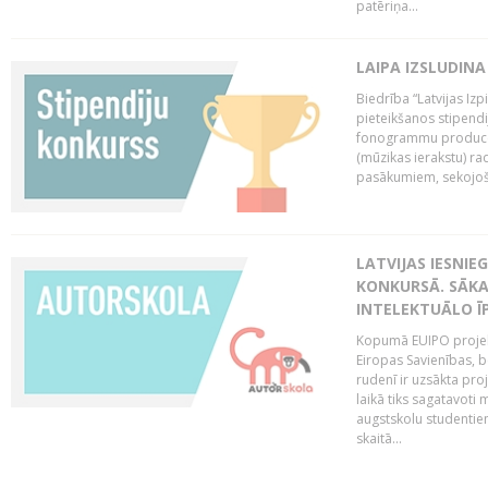
patēriņa...
LAIPA IZSLUDINA
Biedrība “Latvijas Izp
pieteikšanos stipendi
fonogrammu producen
(mūzikas ierakstu) r
pasākumiem, sekojošu
LATVIJAS IESNIE
KONKURSĀ. SĀKA
INTELEKTUĀLO Ī
Kopumā EUIPO projektu
Eiropas Savienības, be
rudenī ir uzsākta pro
laikā tiks sagatavoti
augstskolu studentie
skaitā...