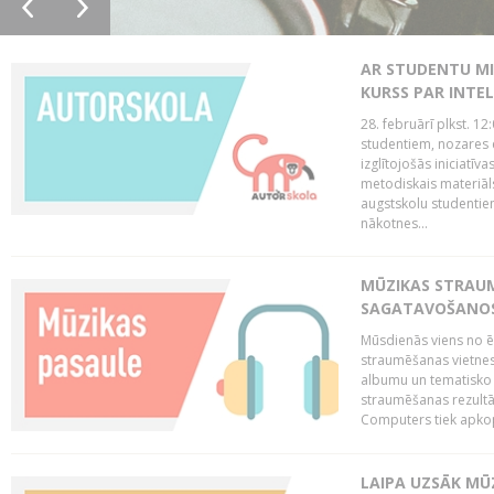
AR STUDENTU MI
KURSS PAR INTE
28. februārī plkst. 12
studentiem, nozares 
izglītojošās iniciatīv
metodiskais materiāl
augstskolu studentie
nākotnes...
MŪZIKAS STRAUM
SAGATAVOŠANOS 
Mūsdienās viens no ē
straumēšanas vietnes
albumu un tematisko 
straumēšanas rezultā
Computers tiek apkopo
LAIPA UZSĀK MŪ