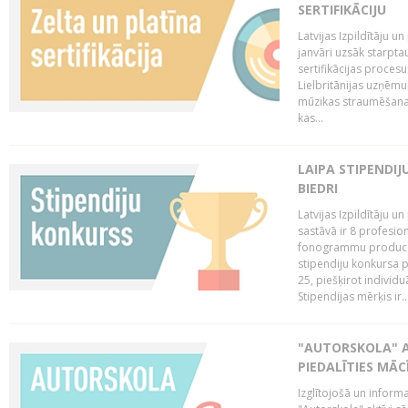
SERTIFIKĀCIJU
Latvijas Izpildītāju 
janvāri uzsāk starptau
sertifikācijas procesu
Lielbritānijas uzņēm
mūzikas straumēšanas 
kas...
LAIPA STIPENDI
BIEDRI
Latvijas Izpildītāju 
sastāvā ir 8 profesion
fonogrammu producent
stipendiju konkursa p
25, piešķirot individ
Stipendijas mērķis ir..
"AUTORSKOLA" A
PIEDALĪTIES MĀ
Izglītojošā un inform