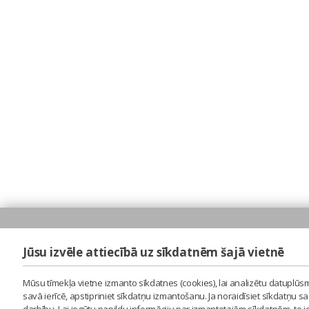
Jūsu izvēle attiecībā uz sīkdatnēm šajā vietnē
Mūsu tīmekļa vietne izmanto sīkdatnes (cookies), lai analizētu datuplūsm
savā ierīcē, apstipriniet sīkdatņu izmantošanu. Ja noraidīsiet sīkdatņu 