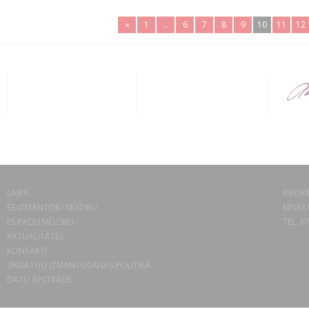
«
1
..
6
7
8
9
10
11
12
LAIPA
BIEDRĪ
ES IZMANTOJU MŪZIKU
MISAS 
ES RADU MŪZIKU
TEL. 6
AKTUALITĀTES
KONTAKTI
SĪKDATŅU IZMANTOŠANAS POLITIKA
DATU APSTRĀDE