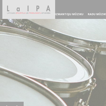
IZMANTOJU MŪZIKU
RADU MŪZIK