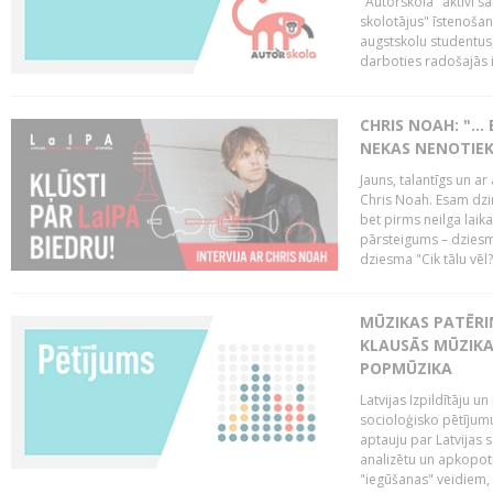
"Autorskola" aktīvi 
skolotājus" īstenoša
augstskolu studentus
darboties radošajās in
CHRIS NOAH: "… 
NEKAS NENOTIEK
Jauns, talantīgs un ar
Chris Noah. Esam dzi
bet pirms neilga laik
pārsteigums – dziesm
dziesma "Cik tālu vēl?
MŪZIKAS PATĒRIŅ
KLAUSĀS MŪZIKA
POPMŪZIKA
Latvijas Izpildītāju 
socioloģisko pētījumu
aptauju par Latvijas
analizētu un apkopot
"iegūšanas" veidiem, 