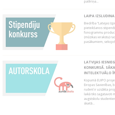
patēriņa...
LAIPA IZSLUDINA
Biedrība “Latvijas Izp
pieteikšanos stipendi
fonogrammu producen
(mūzikas ierakstu) r
pasākumiem, sekojošu
LATVIJAS IESNIE
KONKURSĀ. SĀKA
INTELEKTUĀLO Ī
Kopumā EUIPO projektu
Eiropas Savienības, be
rudenī ir uzsākta pro
laikā tiks sagatavoti
augstskolu studentie
skaitā...