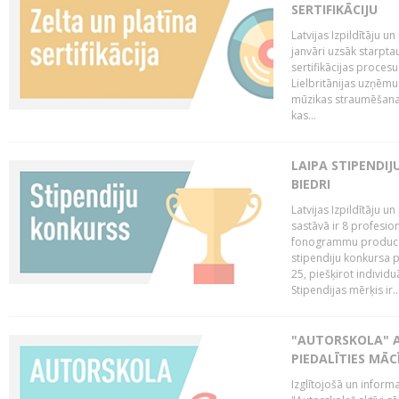
SERTIFIKĀCIJU
Latvijas Izpildītāju 
janvāri uzsāk starptau
sertifikācijas procesu
Lielbritānijas uzņēm
mūzikas straumēšanas 
kas...
LAIPA STIPENDI
BIEDRI
Latvijas Izpildītāju 
sastāvā ir 8 profesion
fonogrammu producent
stipendiju konkursa p
25, piešķirot individ
Stipendijas mērķis ir..
"AUTORSKOLA" A
PIEDALĪTIES MĀ
Izglītojošā un inform