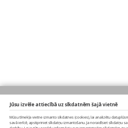
Jūsu izvēle attiecībā uz sīkdatnēm šajā vietnē
Mūsu tīmekļa vietne izmanto sīkdatnes (cookies), lai analizētu datuplūsm
savā ierīcē, apstipriniet sīkdatņu izmantošanu. Ja noraidīsiet sīkdatņu 