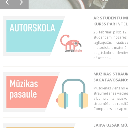
AR STUDENTU MI
KURSS PAR INTE
28. februārī plkst. 12
studentiem, nozares 
izglītojošās iniciatīv
metodiskais materiāl
augstskolu studentie
nākotnes...
MŪZIKAS STRAUM
SAGATAVOŠANOS 
Mūsdienās viens no ē
straumēšanas vietnes
albumu un tematisko 
straumēšanas rezultā
Computers tiek apkopo
LAIPA UZSĀK MŪ