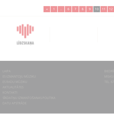
«
1
..
6
7
8
9
10
11
12
LAIPA
BIEDRĪ
ES IZMANTOJU MŪZIKU
MISAS 
ES RADU MŪZIKU
TEL. 6
AKTUALITĀTES
KONTAKTI
SĪKDATŅU IZMANTOŠANAS POLITIKA
DATU APSTRĀDE