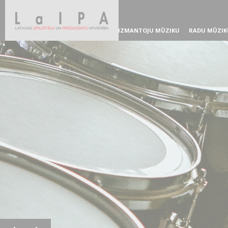
IZMANTOJU MŪZIKU
RADU MŪZIK