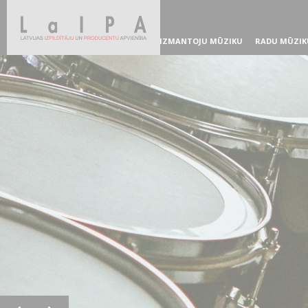
IZMANTOJU MŪZIKU
RADU MŪZIK