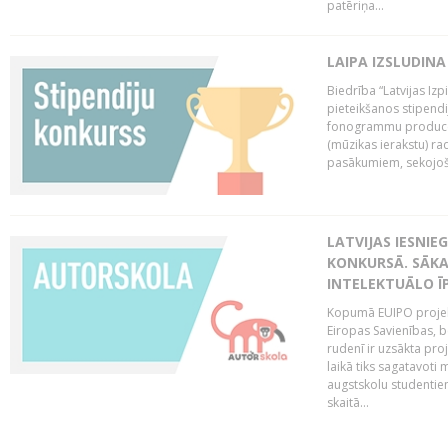
patēriņa...
LAIPA IZSLUDINA
Biedrība “Latvijas Izp
pieteikšanos stipendi
fonogrammu producen
(mūzikas ierakstu) r
pasākumiem, sekojošu
LATVIJAS IESNIE
KONKURSĀ. SĀKA
INTELEKTUĀLO Ī
Kopumā EUIPO projektu
Eiropas Savienības, be
rudenī ir uzsākta pro
laikā tiks sagatavoti
augstskolu studentie
skaitā...