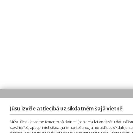
Jūsu izvēle attiecībā uz sīkdatnēm šajā vietnē
Mūsu tīmekļa vietne izmanto sīkdatnes (cookies), lai analizētu datuplūsm
savā ierīcē, apstipriniet sīkdatņu izmantošanu. Ja noraidīsiet sīkdatņu 