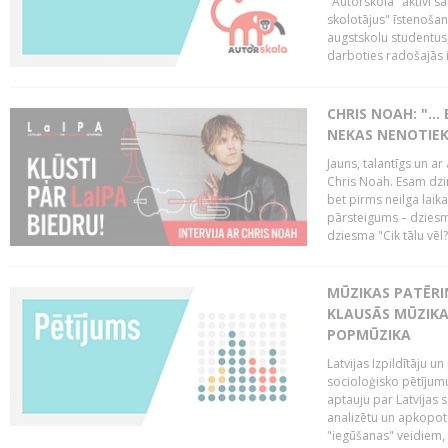
"Autorskola" aktīvi 
skolotājus" īstenoša
augstskolu studentus
darboties radošajās in
CHRIS NOAH: "… 
NEKAS NENOTIEK
Jauns, talantīgs un ar
Chris Noah. Esam dzi
bet pirms neilga laik
pārsteigums – dziesm
dziesma "Cik tālu vēl?
MŪZIKAS PATĒRIŅ
KLAUSĀS MŪZIKA
POPMŪZIKA
Latvijas Izpildītāju 
socioloģisko pētījumu
aptauju par Latvijas
analizētu un apkopot
"iegūšanas" veidiem, 