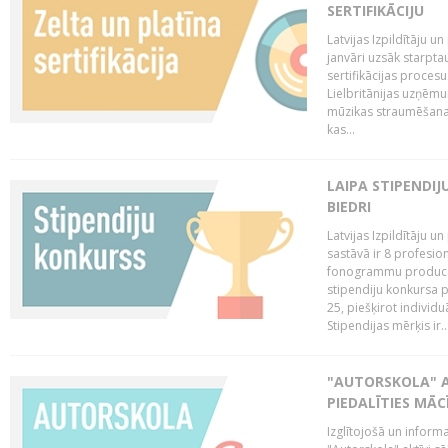
SERTIFIKĀCIJU
Latvijas Izpildītāju 
janvāri uzsāk starptau
sertifikācijas procesu
Lielbritānijas uzņēm
mūzikas straumēšanas 
kas...
LAIPA STIPENDI
BIEDRI
Latvijas Izpildītāju 
sastāvā ir 8 profesion
fonogrammu producent
stipendiju konkursa p
25, piešķirot individ
Stipendijas mērķis ir..
"AUTORSKOLA" A
PIEDALĪTIES MĀ
Izglītojošā un inform