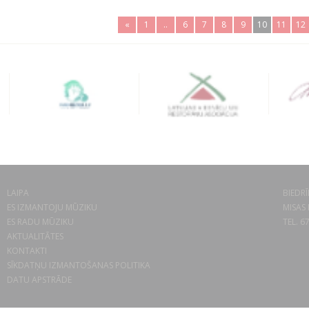
«
1
..
6
7
8
9
10
11
12
LAIPA
BIEDRĪ
ES IZMANTOJU MŪZIKU
MISAS 
ES RADU MŪZIKU
TEL. 6
AKTUALITĀTES
KONTAKTI
SĪKDATŅU IZMANTOŠANAS POLITIKA
DATU APSTRĀDE