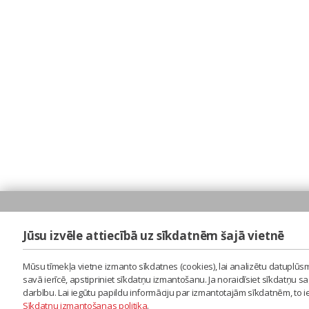
Jūsu izvēle attiecībā uz sīkdatnēm šajā vietnē
Mūsu tīmekļa vietne izmanto sīkdatnes (cookies), lai analizētu datuplūsm
savā ierīcē, apstipriniet sīkdatņu izmantošanu. Ja noraidīsiet sīkdatņu 
darbību. Lai iegūtu papildu informāciju par izmantotajām sīkdatnēm, to 
Sīkdatņu izmantošanas politika
.