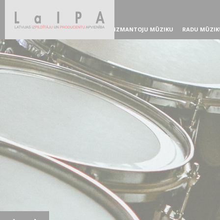
IZMANTOJU MŪZIKU
RADU MŪZIK