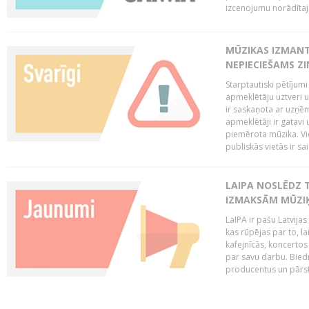
izcenojumu norādītaj
MŪZIKAS IZMAN
NEPIECIEŠAMS Z
Starptautiski pētījum
apmeklētāju uztveri 
ir saskaņota ar uzņēm
apmeklētāji ir gatavi 
piemērota mūzika. Vi
publiskās vietās ir sais
LAIPA NOSLĒDZ 
IZMAKSĀM MŪZIĶ
LaIPA ir pašu Latvija
kas rūpējas par to, lai
kafejnīcās, koncertos
par savu darbu. Biedr
producentus un pārstā