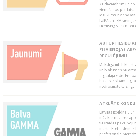
31.decembrim un no 2
vienošanos par laika
ieguvums ir vienošan
LaIPA un LSM vienojā
Licensing S.L.U monito
AUTORTIESĪBU AI
PIEVIENOJAS AEP
REGULĒJUMU
Mākslīgā intelekta str
un blakustiesību aizs
digitālajā vidē. Eirop
blakustiesībām digitāl
nodrošinātu taisnīgu
ATKLĀTS KONKU
Latvijas Izpildītāju 
mūzikas nozares apb
tiešraides pakalpoj
martā. Pretendentus l
profesionālo pieredzi