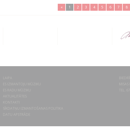
«
1
2
3
4
5
6
7
8
LAIPA
BIEDRĪ
ES IZMANTOJU MŪZIKU
MISAS 
ES RADU MŪZIKU
TEL. 6
AKTUALITĀTES
KONTAKTI
SĪKDATŅU IZMANTOŠANAS POLITIKA
DATU APSTRĀDE