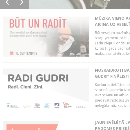
MŪZIKA VIENO A
AICINA UZ VESEL
Būt veselam nozīmē va
starp ķermeni, prātu
šādu ideju "Fonds Līd
kuras šī gada vadmotī
maksas un atvērts ikv
NOSKAIDROTI BA
GUDRI” FINĀLISTI
Konkurss tiek īstenots
stiprināt jauniešu izp
ievērošanu un atbildīgu
piedāvāt radošus un i
nelegālu mūzikas izm
JAUNIEVĒLĒTĀ LA
PADOMES PRIEKŠ