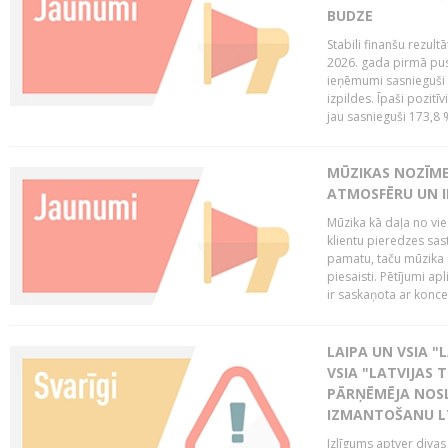
BUDZE
Stabili finanšu rezul
2026. gada pirmā pus
ieņēmumi sasnieguši 
izpildes. Īpaši pozitī
jau sasnieguši 173,8 
MŪZIKAS NOZĪME
ATMOSFĒRU UN I
Mūzika kā daļa no vie
klientu pieredzes sas
pamatu, taču mūzika i
piesaisti. Pētījumi a
ir saskaņota ar koncept
LAIPA UN VSIA "L
VSIA "LATVIJAS T
PĀRŅĒMĒJA NOSL
IZMANTOŠANU 
Izlīgums aptver divas