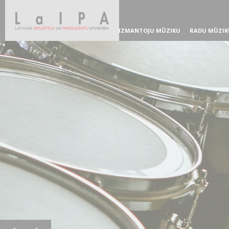
IZMANTOJU MŪZIKU
RADU MŪZIK