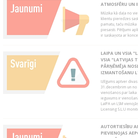
ATMOSFĒRU UN I
Mūzika kā daļa no vie
klientu pieredzes sas
pamatu, taču mūzika i
piesaisti. Pētījumi a
ir saskaņota ar koncept
LAIPA UN VSIA "L
VSIA "LATVIJAS T
PĀRŅĒMĒJA NOSL
IZMANTOŠANU 
Izlīgums aptver divas
31.decembrim un no 2
vienošanos par laika
ieguvums ir vienošan
LaIPA un LSM vienojā
Licensing S.L.U monito
AUTORTIESĪBU AI
PIEVIENOJAS AEP