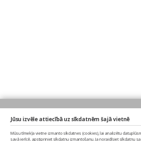
Jūsu izvēle attiecībā uz sīkdatnēm šajā vietnē
Mūsu tīmekļa vietne izmanto sīkdatnes (cookies), lai analizētu datuplūsm
savā ierīcē, apstipriniet sīkdatņu izmantošanu. Ja noraidīsiet sīkdatņu 