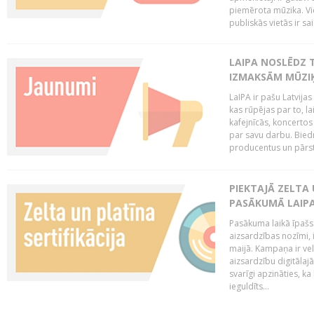
piemērota mūzika. Vi
publiskās vietās ir sais
LAIPA NOSLĒDZ 
IZMAKSĀM MŪZIĶ
LaIPA ir pašu Latvija
kas rūpējas par to, lai
kafejnīcās, koncertos
par savu darbu. Biedr
producentus un pārstā
PIEKTAJĀ ZELTA
PASĀKUMĀ LAIPA
Pasākuma laikā īpašs u
aizsardzības nozīmi,
maijā. Kampaņa ir vel
aizsardzību digitālajā
svarīgi apzināties, ka
ieguldīts...