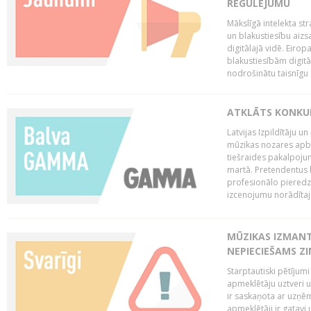
REGULĒJUMU
Mākslīgā intelekta str
un blakustiesību aizs
digitālajā vidē. Eirop
blakustiesībām digitāl
nodrošinātu taisnīgu
ATKLĀTS KONKU
Latvijas Izpildītāju 
mūzikas nozares apb
tiešraides pakalpoj
martā. Pretendentus l
profesionālo pieredzi
izcenojumu norādītaj
MŪZIKAS IZMAN
NEPIECIEŠAMS Z
Starptautiski pētījum
apmeklētāju uztveri 
ir saskaņota ar uzņēm
apmeklētāji ir gatavi 