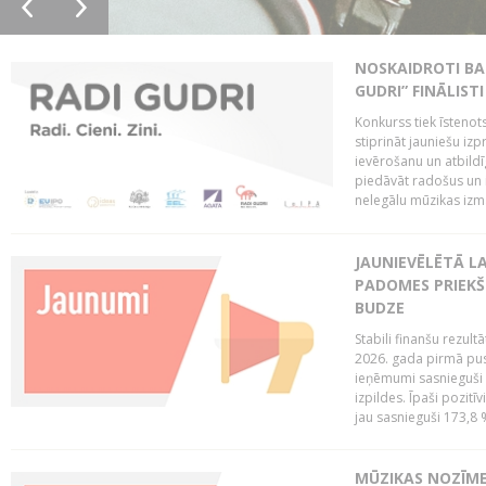
NOSKAIDROTI BA
GUDRI” FINĀLISTI
Konkurss tiek īstenots
stiprināt jauniešu izp
ievērošanu un atbildīgu
piedāvāt radošus un i
nelegālu mūzikas izm
JAUNIEVĒLĒTĀ LA
PADOMES PRIEKŠ
BUDZE
Stabili finanšu rezul
2026. gada pirmā pus
ieņēmumi sasnieguši 
izpildes. Īpaši pozitī
jau sasnieguši 173,8 
MŪZIKAS NOZĪME