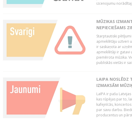
izcenojumu norādītaj
MŪZIKAS IZMAN
NEPIECIEŠAMS Z
Starptautiski pētījum
apmeklētāju uztveri 
ir saskaņota ar uzņēm
apmeklētāji ir gatavi 
piemērota mūzika. Vi
publiskās vietās ir sais
LAIPA NOSLĒDZ 
IZMAKSĀM MŪZIĶ
LaIPA ir pašu Latvija
kas rūpējas par to, lai
kafejnīcās, koncertos
par savu darbu. Biedr
producentus un pārstā