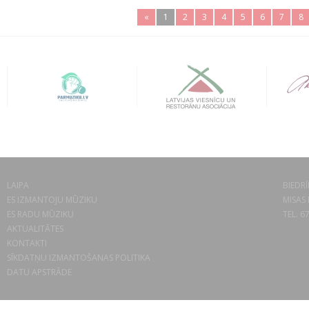
«
1
2
3
4
5
6
7
8
LAIPA
BIEDRĪ
ES IZMANTOJU MŪZIKU
MISAS 
ES RADU MŪZIKU
TEL. 6
AKTUALITĀTES
KONTAKTI
SĪKDATŅU IZMANTOŠANAS POLITIKA
DATU APSTRĀDE