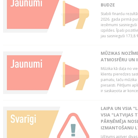
BUDZE
Stabili finanšu rezul
2026. gada pirmā pus
ieņēmumi sasnieguši 
izpildes. Īpaši pozitī
jau sasnieguši 173,8 
MŪZIKAS NOZĪME
ATMOSFĒRU UN I
Mūzika kā daļa no vie
klientu pieredzes sas
pamatu, taču mūzika i
piesaisti. Pētījumi a
ir saskaņota ar koncept
LAIPA UN VSIA "L
VSIA "LATVIJAS T
PĀRŅĒMĒJA NOSL
IZMANTOŠANU 
Izlīgums aptver divas