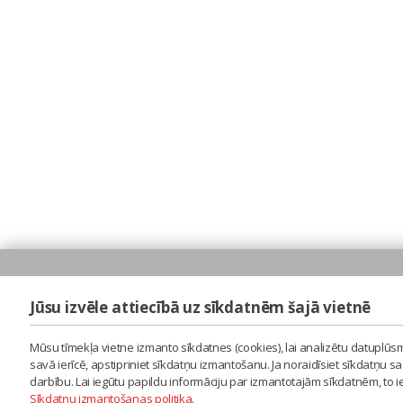
Jūsu izvēle attiecībā uz sīkdatnēm šajā vietnē
Mūsu tīmekļa vietne izmanto sīkdatnes (cookies), lai analizētu datuplūsm
savā ierīcē, apstipriniet sīkdatņu izmantošanu. Ja noraidīsiet sīkdatņu 
darbību. Lai iegūtu papildu informāciju par izmantotajām sīkdatnēm, to 
Sīkdatņu izmantošanas politika
.