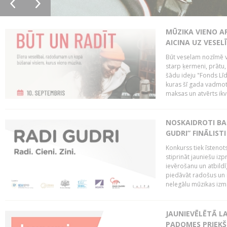
MŪZIKA VIENO A
AICINA UZ VESEL
Būt veselam nozīmē va
starp ķermeni, prātu
šādu ideju "Fonds Līd
kuras šī gada vadmotī
maksas un atvērts ikv
NOSKAIDROTI BA
GUDRI” FINĀLISTI
Konkurss tiek īstenots
stiprināt jauniešu izp
ievērošanu un atbildīgu
piedāvāt radošus un i
nelegālu mūzikas izm
JAUNIEVĒLĒTĀ LA
PADOMES PRIEKŠ