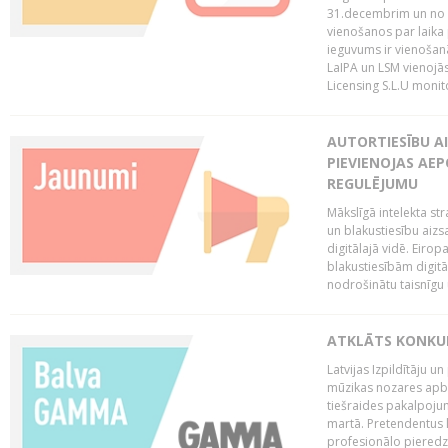
31.decembrim un no 2
vienošanos par laika
ieguvums ir vienošan
LaIPA un LSM vienojā
Licensing S.L.U monito
AUTORTIESĪBU AI
PIEVIENOJAS AEP
REGULĒJUMU
Mākslīgā intelekta str
un blakustiesību aizs
digitālajā vidē. Eirop
blakustiesībām digitāl
nodrošinātu taisnīgu
ATKLĀTS KONKU
Latvijas Izpildītāju 
mūzikas nozares apb
tiešraides pakalpoj
martā. Pretendentus l
profesionālo pieredzi