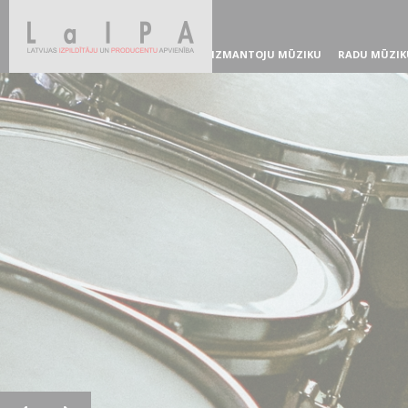
IZMANTOJU MŪZIKU
RADU MŪZIK