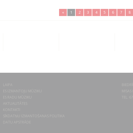
«
1
2
3
4
5
6
7
8
LAIPA
BIEDRĪ
ES IZMANTOJU MŪZIKU
MISAS 
ES RADU MŪZIKU
TEL. 6
AKTUALITĀTES
KONTAKTI
SĪKDATŅU IZMANTOŠANAS POLITIKA
DATU APSTRĀDE