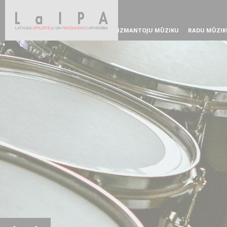
IZMANTOJU MŪZIKU
RADU MŪZIK