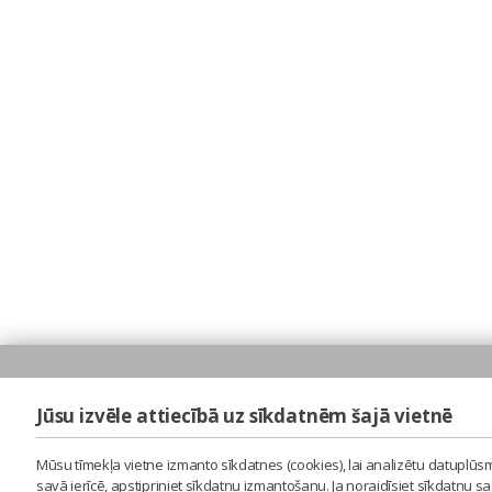
Jūsu izvēle attiecībā uz sīkdatnēm šajā vietnē
Mūsu tīmekļa vietne izmanto sīkdatnes (cookies), lai analizētu datuplūsm
savā ierīcē, apstipriniet sīkdatņu izmantošanu. Ja noraidīsiet sīkdatņu 