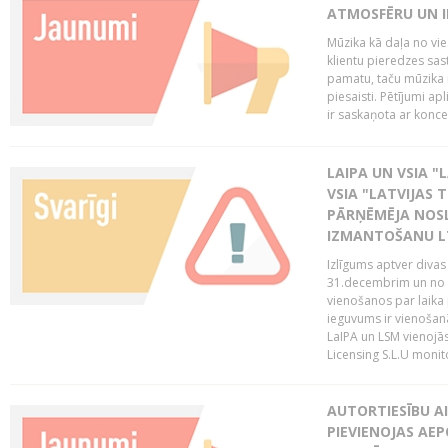
ATMOSFĒRU UN I
Mūzika kā daļa no vie
klientu pieredzes sas
pamatu, taču mūzika i
piesaisti. Pētījumi a
ir saskaņota ar koncept
LAIPA UN VSIA "L
VSIA "LATVIJAS T
PĀRŅĒMĒJA NOSL
IZMANTOŠANU 
Izlīgums aptver divas
31.decembrim un no 2
vienošanos par laika
ieguvums ir vienošan
LaIPA un LSM vienojā
Licensing S.L.U monito
AUTORTIESĪBU AI
PIEVIENOJAS AEP