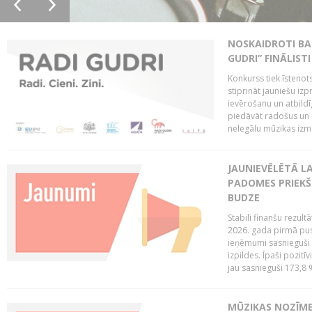
NOSKAIDROTI BA
GUDRI” FINĀLISTI
Konkurss tiek īstenots
stiprināt jauniešu izp
ievērošanu un atbildīgu
piedāvāt radošus un i
nelegālu mūzikas izm
JAUNIEVĒLĒTĀ LA
PADOMES PRIEKŠ
BUDZE
Stabili finanšu rezul
2026. gada pirmā pus
ieņēmumi sasnieguši 
izpildes. Īpaši pozitī
jau sasnieguši 173,8 
MŪZIKAS NOZĪME