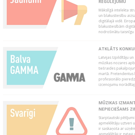
REGULĒJUMU
Mākslīgā intelekta str
un blakustiesību aizs
digitālajā vidē. Eirop
blakustiesībām digitāl
nodrošinātu taisnīgu
ATKLĀTS KONKU
Latvijas Izpildītāju 
mūzikas nozares apb
tiešraides pakalpoj
martā. Pretendentus l
profesionālo pieredzi
izcenojumu norādītaj
MŪZIKAS IZMAN
NEPIECIEŠAMS Z
Starptautiski pētījum
apmeklētāju uztveri 
ir saskaņota ar uzņēm
apmeklētāji ir gatavi 