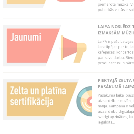
piemērota mūzika. Vi
publiskās vietās ir sais
LAIPA NOSLĒDZ 
IZMAKSĀM MŪZIĶ
LaIPA ir pašu Latvija
kas rūpējas par to, lai
kafejnīcās, koncertos
par savu darbu. Biedr
producentus un pārstā
PIEKTAJĀ ZELTA
PASĀKUMĀ LAIPA
Pasākuma laikā īpašs u
aizsardzības nozīmi,
maijā. Kampaņa ir vel
aizsardzību digitālajā
svarīgi apzināties, ka
ieguldīts...