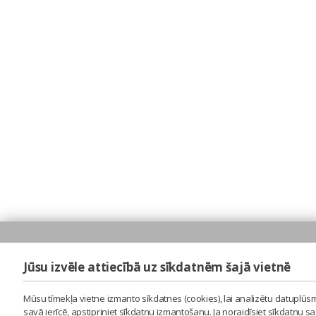
Jūsu izvēle attiecībā uz sīkdatnēm šajā vietnē
Mūsu tīmekļa vietne izmanto sīkdatnes (cookies), lai analizētu datuplūsm
savā ierīcē, apstipriniet sīkdatņu izmantošanu. Ja noraidīsiet sīkdatņu 