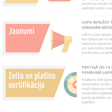
piemērota mūzika. Vi
publiskās vietās ir sais
LAIPA NOSLĒDZ 
IZMAKSĀM MŪZIĶ
LaIPA ir pašu Latvija
kas rūpējas par to, lai
kafejnīcās, koncertos
par savu darbu. Biedr
producentus un pārstā
PIEKTAJĀ ZELTA
PASĀKUMĀ LAIPA
Pasākuma laikā īpašs u
aizsardzības nozīmi,
maijā. Kampaņa ir vel
aizsardzību digitālajā
svarīgi apzināties, ka
ieguldīts...