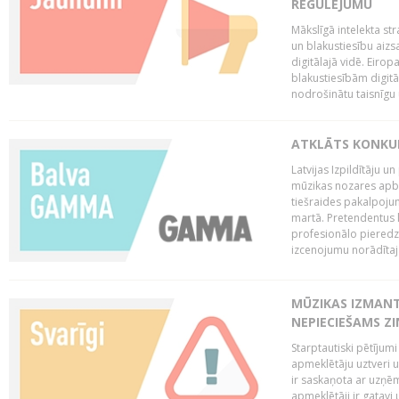
REGULĒJUMU
Mākslīgā intelekta str
un blakustiesību aizs
digitālajā vidē. Eirop
blakustiesībām digitāl
nodrošinātu taisnīgu
ATKLĀTS KONKU
Latvijas Izpildītāju 
mūzikas nozares apb
tiešraides pakalpoj
martā. Pretendentus l
profesionālo pieredzi
izcenojumu norādītaj
MŪZIKAS IZMAN
NEPIECIEŠAMS Z
Starptautiski pētījum
apmeklētāju uztveri 
ir saskaņota ar uzņēm
apmeklētāji ir gatavi 