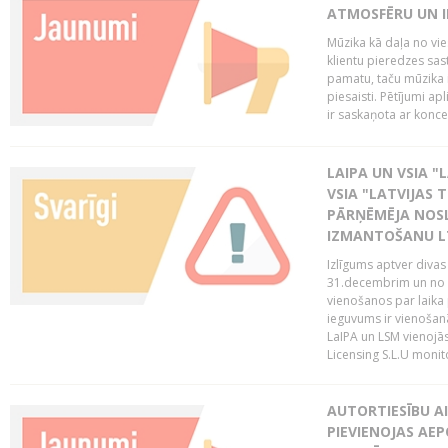
ATMOSFĒRU UN I
Mūzika kā daļa no vie
klientu pieredzes sas
pamatu, taču mūzika i
piesaisti. Pētījumi a
ir saskaņota ar koncept
LAIPA UN VSIA "L
VSIA "LATVIJAS T
PĀRŅĒMĒJA NOSL
IZMANTOŠANU 
Izlīgums aptver divas
31.decembrim un no 2
vienošanos par laika
ieguvums ir vienošan
LaIPA un LSM vienojā
Licensing S.L.U monito
AUTORTIESĪBU AI
PIEVIENOJAS AEP