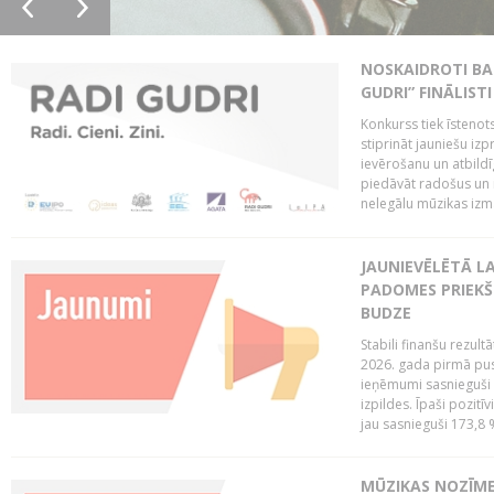
NOSKAIDROTI BA
GUDRI” FINĀLISTI
Konkurss tiek īstenots
stiprināt jauniešu izp
ievērošanu un atbildīgu
piedāvāt radošus un i
nelegālu mūzikas izm
JAUNIEVĒLĒTĀ LA
PADOMES PRIEKŠ
BUDZE
Stabili finanšu rezul
2026. gada pirmā pus
ieņēmumi sasnieguši 
izpildes. Īpaši pozitī
jau sasnieguši 173,8 
MŪZIKAS NOZĪME