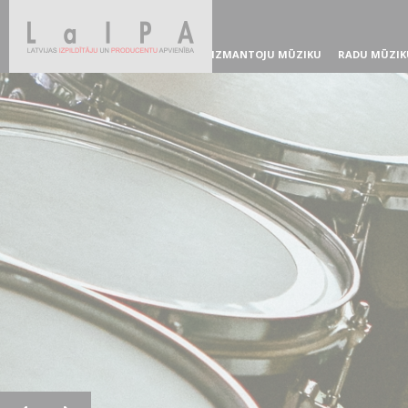
IZMANTOJU MŪZIKU
RADU MŪZIK