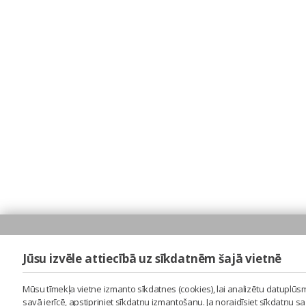
Jūsu izvēle attiecībā uz sīkdatnēm šajā vietnē
Mūsu tīmekļa vietne izmanto sīkdatnes (cookies), lai analizētu datuplūsm
savā ierīcē, apstipriniet sīkdatņu izmantošanu. Ja noraidīsiet sīkdatņu 