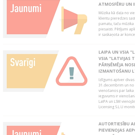
ATMOSFĒRU UN I
Mūzika kā daļa no vie
klientu pieredzes sas
pamatu, taču mūzika i
piesaisti. Pētījumi a
ir saskaņota ar koncept
LAIPA UN VSIA "L
VSIA "LATVIJAS T
PĀRŅĒMĒJA NOSL
IZMANTOŠANU 
Izlīgums aptver divas
31.decembrim un no 2
vienošanos par laika
ieguvums ir vienošan
LaIPA un LSM vienojā
Licensing S.L.U monito
AUTORTIESĪBU AI
PIEVIENOJAS AEP