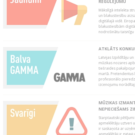
REGULĒJUMU
Mākslīgā intelekta str
un blakustiesību aizs
digitālajā vidē. Eirop
blakustiesībām digitāl
nodrošinātu taisnīgu
ATKLĀTS KONKU
Latvijas Izpildītāju 
mūzikas nozares apb
tiešraides pakalpoj
martā. Pretendentus l
profesionālo pieredzi
izcenojumu norādītaj
MŪZIKAS IZMAN
NEPIECIEŠAMS Z
Starptautiski pētījum
apmeklētāju uztveri 
ir saskaņota ar uzņēm
apmeklētāji ir gatavi 