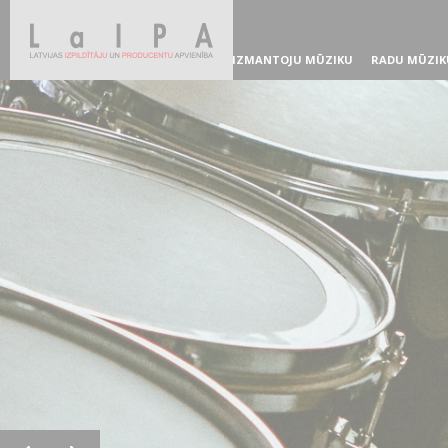
IZMANTOJU MŪZIKU
RADU MŪZIK