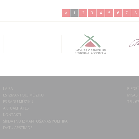
«
1
2
3
4
5
6
7
8
LAIPA
BIEDRĪ
ES IZMANTOJU MŪZIKU
MISAS 
ES RADU MŪZIKU
TEL. 6
AKTUALITĀTES
KONTAKTI
SĪKDATŅU IZMANTOŠANAS POLITIKA
DATU APSTRĀDE