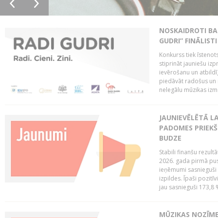
NOSKAIDROTI BA
GUDRI” FINĀLISTI
Konkurss tiek īstenots
stiprināt jauniešu izp
ievērošanu un atbildīgu
piedāvāt radošus un i
nelegālu mūzikas izm
JAUNIEVĒLĒTĀ LA
PADOMES PRIEKŠ
BUDZE
Stabili finanšu rezul
2026. gada pirmā pus
ieņēmumi sasnieguši 
izpildes. Īpaši pozitī
jau sasnieguši 173,8 
MŪZIKAS NOZĪME