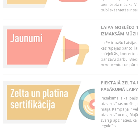
piemērota mūzika. Vi
publiskās vietās ir sais
LAIPA NOSLĒDZ 
IZMAKSĀM MŪZIĶ
LaIPA ir pašu Latvija
kas rūpējas par to, lai
kafejnīcās, koncertos
par savu darbu. Biedr
producentus un pārstā
PIEKTAJĀ ZELTA
PASĀKUMĀ LAIPA
Pasākuma laikā īpašs u
aizsardzības nozīmi,
maijā. Kampaņa ir vel
aizsardzību digitālajā
svarīgi apzināties, ka
ieguldīts...