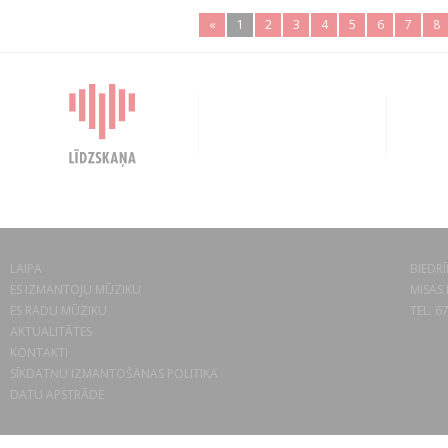
«
1
2
3
4
5
6
7
8
LAIPA
BIEDRĪ
ES IZMANTOJU MŪZIKU
MISAS 
ES RADU MŪZIKU
TEL. 6
AKTUALITĀTES
KONTAKTI
SĪKDATŅU IZMANTOŠANAS POLITIKA
DATU APSTRĀDE