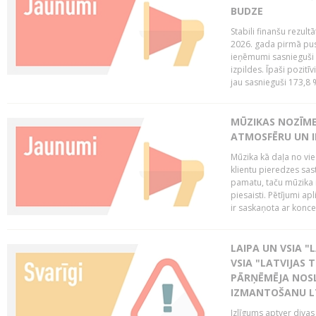
BUDZE
Stabili finanšu rezul
2026. gada pirmā pus
ieņēmumi sasnieguši 
izpildes. Īpaši pozitī
jau sasnieguši 173,8 
MŪZIKAS NOZĪME
ATMOSFĒRU UN I
Mūzika kā daļa no vie
klientu pieredzes sas
pamatu, taču mūzika i
piesaisti. Pētījumi a
ir saskaņota ar koncept
LAIPA UN VSIA "L
VSIA "LATVIJAS T
PĀRŅĒMĒJA NOSL
IZMANTOŠANU 
Izlīgums aptver divas