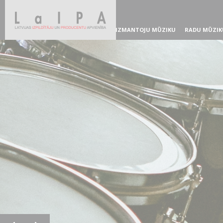
IZMANTOJU MŪZIKU
RADU MŪZIK