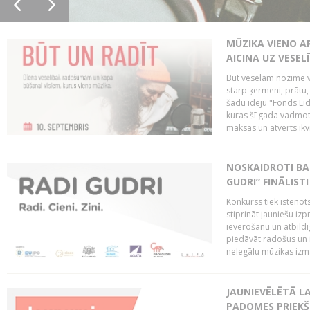
MŪZIKA VIENO A
AICINA UZ VESEL
Būt veselam nozīmē va
starp ķermeni, prātu
šādu ideju "Fonds Līd
kuras šī gada vadmotī
maksas un atvērts ikv
NOSKAIDROTI BA
GUDRI” FINĀLISTI
Konkurss tiek īstenots
stiprināt jauniešu izp
ievērošanu un atbildīgu
piedāvāt radošus un i
nelegālu mūzikas izm
JAUNIEVĒLĒTĀ LA
PADOMES PRIEKŠ