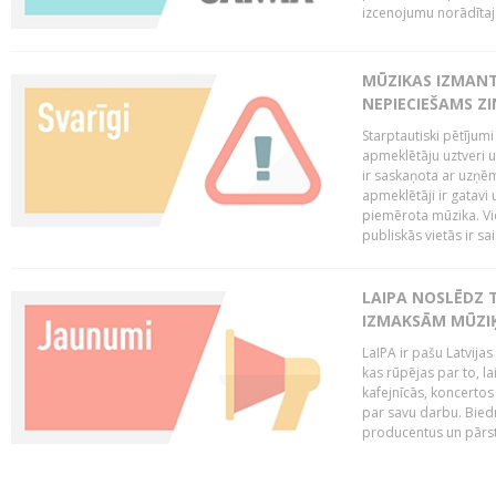
izcenojumu norādītaj
MŪZIKAS IZMAN
NEPIECIEŠAMS Z
Starptautiski pētījum
apmeklētāju uztveri 
ir saskaņota ar uzņēm
apmeklētāji ir gatavi 
piemērota mūzika. Vi
publiskās vietās ir sais
LAIPA NOSLĒDZ 
IZMAKSĀM MŪZIĶ
LaIPA ir pašu Latvija
kas rūpējas par to, lai
kafejnīcās, koncertos
par savu darbu. Biedr
producentus un pārstā