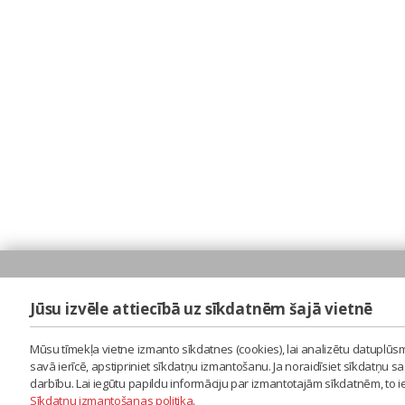
Jūsu izvēle attiecībā uz sīkdatnēm šajā vietnē
Mūsu tīmekļa vietne izmanto sīkdatnes (cookies), lai analizētu datuplūsm
savā ierīcē, apstipriniet sīkdatņu izmantošanu. Ja noraidīsiet sīkdatņu 
darbību. Lai iegūtu papildu informāciju par izmantotajām sīkdatnēm, to 
Sīkdatņu izmantošanas politika
.