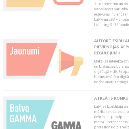
31.decembrim un no 2
vienošanos par laika
ieguvums ir vienošan
LaIPA un LSM vienojā
Licensing S.L.U monito
AUTORTIESĪBU AI
PIEVIENOJAS AEP
REGULĒJUMU
Mākslīgā intelekta str
un blakustiesību aizs
digitālajā vidē. Eirop
blakustiesībām digitāl
nodrošinātu taisnīgu
ATKLĀTS KONKU
Latvijas Izpildītāju 
mūzikas nozares apb
tiešraides pakalpoj
martā. Pretendentus l
profesionālo pieredzi