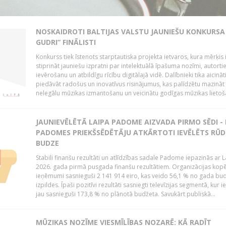
NOSKAIDROTI BALTIJAS VALSTU JAUNIEŠU KONKURSA 
GUDRI” FINĀLISTI
Konkurss tiek īstenots starptautiska projekta ietvaros, kura mērķis 
stiprināt jauniešu izpratni par intelektuālā īpašuma nozīmi, autorti
ievērošanu un atbildīgu rīcību digitālajā vidē. Dalībnieki tika aicināt
piedāvāt radošus un inovatīvus risinājumus, kas palīdzētu mazināt
nelegālu mūzikas izmantošanu un veicinātu godīgas mūzikas lietoša
JAUNIEVĒLĒTĀ LAIPA PADOME AIZVADA PIRMO SĒDI -
PADOMES PRIEKŠSĒDĒTĀJU ATKĀRTOTI IEVĒLĒTS RŪD
BUDZE
Stabili finanšu rezultāti un atlīdzības sadale Padome iepazinās ar 
2026. gada pirmā pusgada finanšu rezultātiem. Organizācijas kopē
ieņēmumi sasnieguši 2 141 914 eiro, kas veido 56,1 % no gada bu
izpildes. Īpaši pozitīvi rezultāti sasniegti televīzijas segmentā, kur
jau sasnieguši 173,8 % no plānotā budžeta. Savukārt publiskā...
MŪZIKAS NOZĪME VIESMĪLĪBAS NOZARĒ: KĀ RADĪT