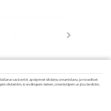
PVIENĪBA'
bāšanai savā ierīcē, apstipriniet sīkdatņu izmantošanu. Ja noraidīsiet
LAIPA.ORG
ajām sīkdatnēm, to ievāktajiem datiem, izmantotājiem un Jūsu tiesībām,