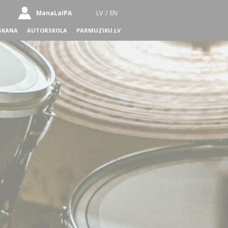
ManaLaIPA
LV
/
EN
SKANA
AUTORSKOLA
PARMUZIKU.LV