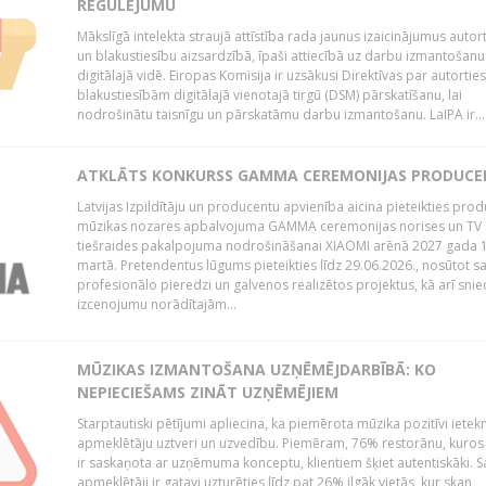
REGULĒJUMU
Mākslīgā intelekta straujā attīstība rada jaunus izaicinājumus autor
un blakustiesību aizsardzībā, īpaši attiecībā uz darbu izmantošanu
digitālajā vidē. Eiropas Komisija ir uzsākusi Direktīvas par autorti
blakustiesībām digitālajā vienotajā tirgū (DSM) pārskatīšanu, lai
nodrošinātu taisnīgu un pārskatāmu darbu izmantošanu. LaIPA ir...
ATKLĀTS KONKURSS GAMMA CEREMONIJAS PRODUC
Latvijas Izpildītāju un producentu apvienība aicina pieteikties pro
mūzikas nozares apbalvojuma GAMMA ceremonijas norises un TV
tiešraides pakalpojuma nodrošināšanai XIAOMI arēnā 2027 gada 1
martā. Pretendentus lūgums pieteikties līdz 29.06.2026., nosūtot s
profesionālo pieredzi un galvenos realizētos projektus, kā arī sni
izcenojumu norādītajām...
MŪZIKAS IZMANTOŠANA UZŅĒMĒJDARBĪBĀ: KO
NEPIECIEŠAMS ZINĀT UZŅĒMĒJIEM
Starptautiski pētījumi apliecina, ka piemērota mūzika pozitīvi iete
apmeklētāju uztveri un uzvedību. Piemēram, 76% restorānu, kuros
ir saskaņota ar uzņēmuma konceptu, klientiem šķiet autentiskāki. S
apmeklētāji ir gatavi uzturēties līdz pat 26% ilgāk vietās, kur skan