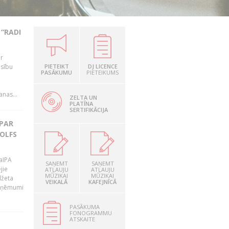
“RADI
ir
esību
PIETEIKT
DJ LICENCE
PASĀKUMU
PIETEIKUMS
i
nas...
ZELTA UN
PLATĪNA
SERTIFIKĀCIJA
 PAR
OLFS
LaIPA
SAŅEMT
SAŅEMT
jie
ATĻAUJU
ATĻAUJU
MŪZIKAI
MŪZIKAI
džeta
VEIKALĀ
KAFEJNĪCĀ
 ieņēmumi
PASĀKUMA
FONOGRAMMU
ATSKAITE