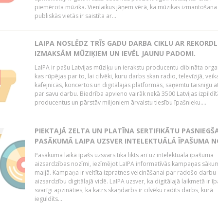
piemērota mūzika. Vienlaikus jāņem vērā, ka mūzikas izmantošana
publiskās vietās ir saistīta ar...
LAIPA NOSLĒDZ TRĪS GADU DARBA CIKLU AR REKORD
IZMAKSĀM MŪZIĶIEM UN IEVĒL JAUNU PADOMI.
LaIPA ir pašu Latvijas mūziķu un ierakstu producentu dibināta organ
kas rūpējas par to, lai cilvēki, kuru darbs skan radio, televīzijā, veik
kafejnīcās, koncertos un digitālajās platformās, saņemtu taisnīgu a
par savu darbu. Biedrība apvieno vairāk nekā 3500 Latvijas izpildīt
producentus un pārstāv miljoniem ārvalstu tiesību īpašnieku....
PIEKTAJĀ ZELTA UN PLATĪNA SERTIFIKĀTU PASNIEGŠ
PASĀKUMĀ LAIPA UZSVER INTELEKTUĀLĀ ĪPAŠUMA N
Pasākuma laikā īpašs uzsvars tika likts arī uz intelektuālā īpašuma
aizsardzības nozīmi, iezīmējot LaIPA informatīvās kampaņas sāku
maijā. Kampaņa ir veltīta izpratnes veicināšanai par radošo darbu
aizsardzību digitālajā vidē. LaIPA uzsver, ka digitālajā laikmetā ir īp
svarīgi apzināties, ka katrs skaņdarbs ir cilvēku radīts darbs, kurā
ieguldīts...