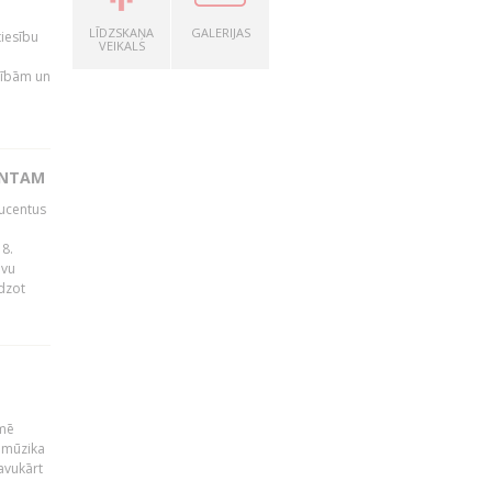
LĪDZSKAŅA
GALERIJAS
tiesību
VEIKALS
esībām un
ENTAM
ducentus
8.
avu
edzot
kmē
 mūzika
avukārt