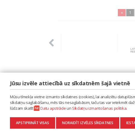
«
1
Jūsu izvēle attiecībā uz sīkdatnēm šajā vietnē
LAIPA
ES IZMANTOJU MŪZIKU
Mūsu tīmekļa vietne izmanto sīkdatnes (cookies), lai analizētu datuplūsmu
ES RADU MŪZIKU
sīkdatņu saglabāšanu, mēs tās nesaglabāsim, taču tas var ietekmēt dažu 
AKTUALITĀTES
lūdzam skatīt
Datu apstrāde
un
Sīkdatņu izmantošanas politika
.
KONTAKTI
SĪKDATŅU IZMANTOŠANAS POLITIKA
APSTIPRINĀT VISAS
NORAIDĪT IZVĒLES SĪKDATNES
IEST
DATU APSTRĀDE