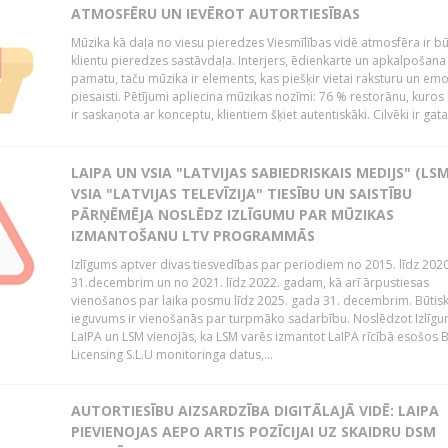
ATMOSFĒRU UN IEVĒROT AUTORTIESĪBAS
Mūzika kā daļa no viesu pieredzes Viesmīlības vidē atmosfēra ir bū
klientu pieredzes sastāvdaļa. Interjers, ēdienkarte un apkalpošana
pamatu, taču mūzika ir elements, kas piešķir vietai raksturu un em
piesaisti. Pētījumi apliecina mūzikas nozīmi: 76 % restorānu, kuros
ir saskaņota ar konceptu, klientiem šķiet autentiskāki. Cilvēki ir gatav
LAIPA UN VSIA "LATVIJAS SABIEDRISKAIS MEDIJS" (LSM
VSIA "LATVIJAS TELEVĪZIJA" TIESĪBU UN SAISTĪBU
PĀRŅĒMĒJA NOSLĒDZ IZLĪGUMU PAR MŪZIKAS
IZMANTOŠANU LTV PROGRAMMĀS
Izlīgums aptver divas tiesvedības par periodiem no 2015. līdz 202
31.decembrim un no 2021. līdz 2022. gadam, kā arī ārpustiesas
vienošanos par laika posmu līdz 2025. gada 31. decembrim. Būtis
ieguvums ir vienošanās par turpmāko sadarbību. Noslēdzot Izlīgu
LaIPA un LSM vienojās, ka LSM varēs izmantot LaIPA rīcībā esošos
Licensing S.L.U monitoringa datus,...
AUTORTIESĪBU AIZSARDZĪBA DIGITĀLAJĀ VIDĒ: LAIPA
PIEVIENOJAS AEPO ARTIS POZĪCIJAI UZ SKAIDRU DSM