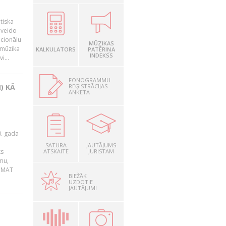
tiska
 veido
ocionālu
MŪZIKAS
 mūzika
KALKULATORS
PATĒRIŅA
INDEKSS
i...
FONOGRAMMU
REĢISTRĀCIJAS
) KĀ
ANKETA
0. gada
SATURA
JAUTĀJUMS
ks
ATSKAITE
JURISTAM
mu,
 BMAT
BIEŽĀK
UZDOTIE
JAUTĀJUMI