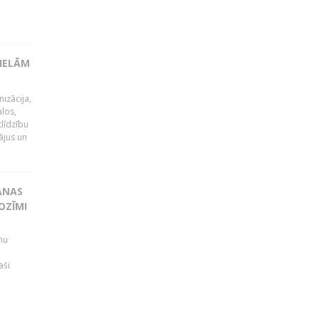
LIELĀM
izācija,
alos,
tlīdzību
ājus un
ANAS
OZĪMI
mu
aši