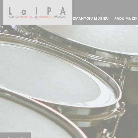
IZMANTOJU MŪZIKU
RADU MŪZIK