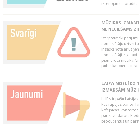
izcenojumu norādītaj
MŪZIKAS IZMAN
NEPIECIEŠAMS Z
Starptautiski pētījum
apmeklētāju uztveri 
ir saskaņota ar uzņēm
apmeklētāji ir gatavi 
piemērota mūzika. Vi
publiskās vietās ir sais
LAIPA NOSLĒDZ 
IZMAKSĀM MŪZIĶ
LaIPA ir pašu Latvija
kas rūpējas par to, lai
kafejnīcās, koncertos
par savu darbu. Biedr
producentus un pārstā