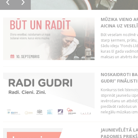
MŪZIKA VIENO A
AICINA UZ VESEL
Būt veselam nozīmē va
starp ķermeni, prātu
šādu ideju "Fonds Līd
kuras šī gada vadmotī
maksas un atvērts ikv
NOSKAIDROTI BA
GUDRI” FINĀLISTI
Konkurss tiek īstenots
stiprināt jauniešu izp
ievērošanu un atbildīgu
piedāvāt radošus un i
nelegālu mūzikas izm
JAUNIEVĒLĒTĀ LA
PADOMES PRIEKŠ