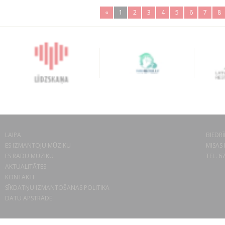
«
1
2
3
4
5
6
7
8
LAIPA
BIEDRĪ
ES IZMANTOJU MŪZIKU
MISAS 
ES RADU MŪZIKU
TEL. 6
AKTUALITĀTES
KONTAKTI
SĪKDATŅU IZMANTOŠANAS POLITIKA
DATU APSTRĀDE