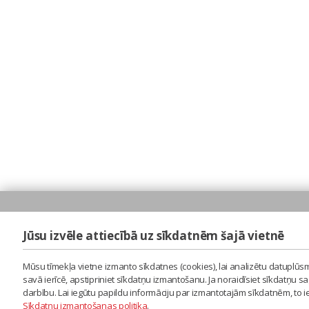
Jūsu izvēle attiecībā uz sīkdatnēm šajā vietnē
Mūsu tīmekļa vietne izmanto sīkdatnes (cookies), lai analizētu datuplūsm
savā ierīcē, apstipriniet sīkdatņu izmantošanu. Ja noraidīsiet sīkdatņu 
darbību. Lai iegūtu papildu informāciju par izmantotajām sīkdatnēm, to 
Sīkdatņu izmantošanas politika
.