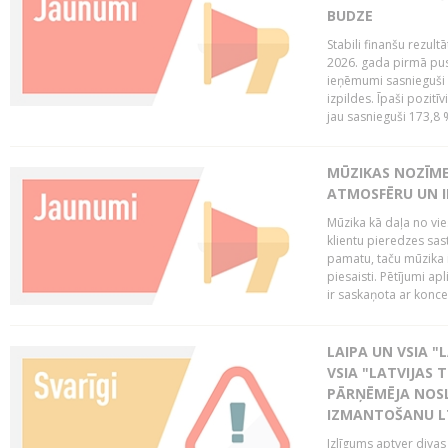
BUDZE
Stabili finanšu rezul
2026. gada pirmā pus
ieņēmumi sasnieguši 
izpildes. Īpaši pozitī
jau sasnieguši 173,8 
MŪZIKAS NOZĪME
ATMOSFĒRU UN I
Mūzika kā daļa no vie
klientu pieredzes sas
pamatu, taču mūzika i
piesaisti. Pētījumi a
ir saskaņota ar koncept
LAIPA UN VSIA "L
VSIA "LATVIJAS T
PĀRŅĒMĒJA NOSL
IZMANTOŠANU 
Izlīgums aptver divas