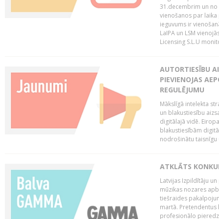
31.decembrim un no 2
vienošanos par laika
ieguvums ir vienošan
LaIPA un LSM vienojā
Licensing S.L.U monito
AUTORTIESĪBU AI
PIEVIENOJAS AEP
REGULĒJUMU
Mākslīgā intelekta str
un blakustiesību aizs
digitālajā vidē. Eirop
blakustiesībām digitāl
nodrošinātu taisnīgu
ATKLĀTS KONKU
Latvijas Izpildītāju 
mūzikas nozares apb
tiešraides pakalpoj
martā. Pretendentus l
profesionālo pieredzi