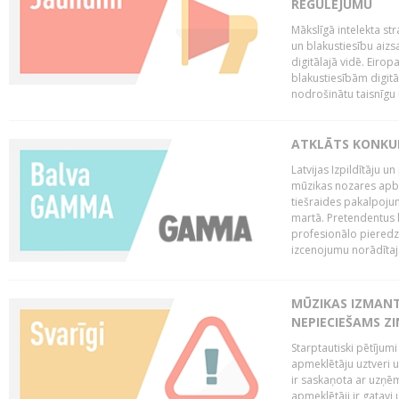
REGULĒJUMU
Mākslīgā intelekta str
un blakustiesību aizs
digitālajā vidē. Eirop
blakustiesībām digitāl
nodrošinātu taisnīgu
ATKLĀTS KONKU
Latvijas Izpildītāju 
mūzikas nozares apb
tiešraides pakalpoj
martā. Pretendentus l
profesionālo pieredzi
izcenojumu norādītaj
MŪZIKAS IZMAN
NEPIECIEŠAMS Z
Starptautiski pētījum
apmeklētāju uztveri 
ir saskaņota ar uzņēm
apmeklētāji ir gatavi 