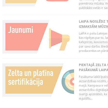
piemērota mūzika. Vi
publiskās vietās ir sais
LAIPA NOSLĒDZ 
IZMAKSĀM MŪZIĶ
LaIPA ir pašu Latvija
kas rūpējas par to, lai
kafejnīcās, koncertos
par savu darbu. Biedr
producentus un pārstā
PIEKTAJĀ ZELTA
PASĀKUMĀ LAIPA
Pasākuma laikā īpašs u
aizsardzības nozīmi,
maijā. Kampaņa ir vel
aizsardzību digitālajā
svarīgi apzināties, ka
ieguldīts...