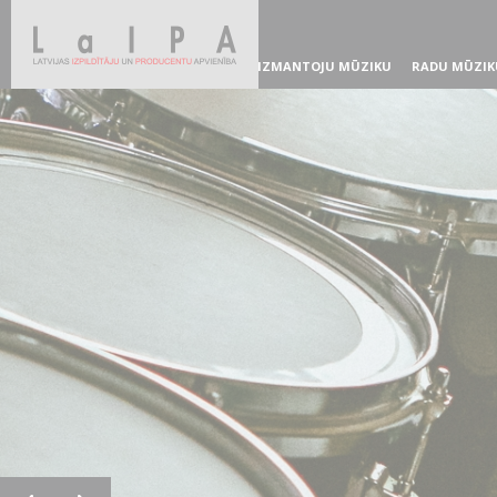
IZMANTOJU MŪZIKU
RADU MŪZIK