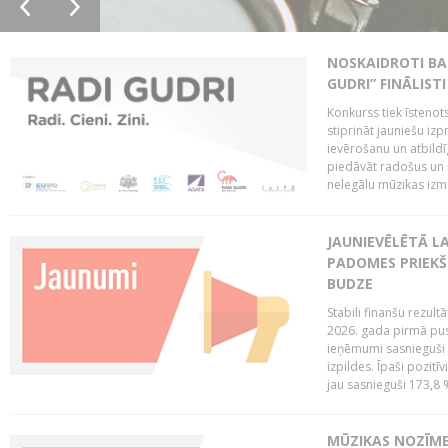
NOSKAIDROTI BA
GUDRI” FINĀLISTI
Konkurss tiek īstenots
stiprināt jauniešu izp
ievērošanu un atbildīgu
piedāvāt radošus un i
nelegālu mūzikas izm
JAUNIEVĒLĒTĀ LA
PADOMES PRIEKŠ
BUDZE
Stabili finanšu rezul
2026. gada pirmā pus
ieņēmumi sasnieguši 
izpildes. Īpaši pozitī
jau sasnieguši 173,8 
MŪZIKAS NOZĪME