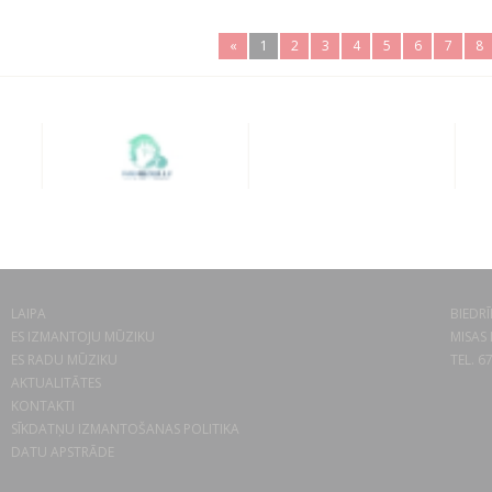
«
1
2
3
4
5
6
7
8
LAIPA
BIEDRĪ
ES IZMANTOJU MŪZIKU
MISAS 
ES RADU MŪZIKU
TEL. 6
AKTUALITĀTES
KONTAKTI
SĪKDATŅU IZMANTOŠANAS POLITIKA
DATU APSTRĀDE