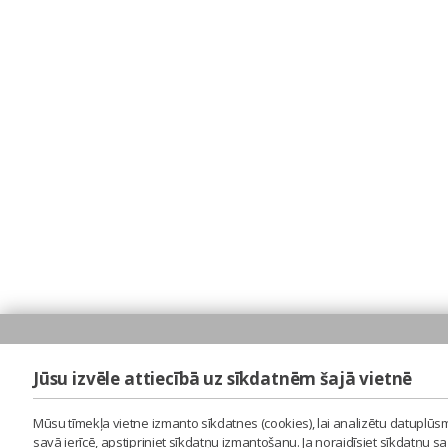
Jūsu izvēle attiecībā uz sīkdatnēm šajā vietnē
Mūsu tīmekļa vietne izmanto sīkdatnes (cookies), lai analizētu datuplūsm
savā ierīcē, apstipriniet sīkdatņu izmantošanu. Ja noraidīsiet sīkdatņu 