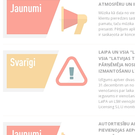
ATMOSFĒRU UN I
Mūzika kā daļa no vie
klientu pieredzes sas
pamatu, taču mūzika i
piesaisti. Pētījumi a
ir saskaņota ar koncept
LAIPA UN VSIA "L
VSIA "LATVIJAS T
PĀRŅĒMĒJA NOSL
IZMANTOŠANU 
Izlīgums aptver divas
31.decembrim un no 2
vienošanos par laika
ieguvums ir vienošan
LaIPA un LSM vienojā
Licensing S.L.U monito
AUTORTIESĪBU AI
PIEVIENOJAS AEP