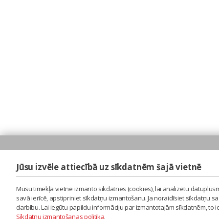
Jūsu izvēle attiecībā uz sīkdatnēm šajā vietnē
Mūsu tīmekļa vietne izmanto sīkdatnes (cookies), lai analizētu datuplūsm
savā ierīcē, apstipriniet sīkdatņu izmantošanu. Ja noraidīsiet sīkdatņu 
darbību. Lai iegūtu papildu informāciju par izmantotajām sīkdatnēm, to 
Sīkdatņu izmantošanas politika
.