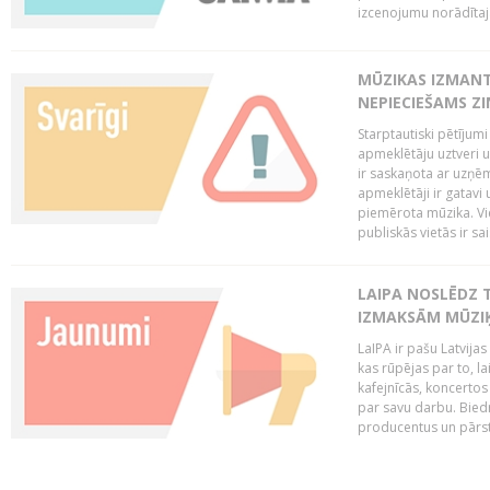
izcenojumu norādītaj
MŪZIKAS IZMAN
NEPIECIEŠAMS Z
Starptautiski pētījum
apmeklētāju uztveri 
ir saskaņota ar uzņēm
apmeklētāji ir gatavi 
piemērota mūzika. Vi
publiskās vietās ir sais
LAIPA NOSLĒDZ 
IZMAKSĀM MŪZIĶ
LaIPA ir pašu Latvija
kas rūpējas par to, lai
kafejnīcās, koncertos
par savu darbu. Biedr
producentus un pārstā