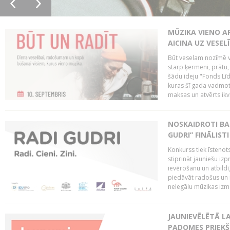
MŪZIKA VIENO A
AICINA UZ VESEL
Būt veselam nozīmē va
starp ķermeni, prātu
šādu ideju "Fonds Līd
kuras šī gada vadmotī
maksas un atvērts ikv
NOSKAIDROTI BA
GUDRI” FINĀLISTI
Konkurss tiek īstenots
stiprināt jauniešu izp
ievērošanu un atbildīgu
piedāvāt radošus un i
nelegālu mūzikas izm
JAUNIEVĒLĒTĀ LA
PADOMES PRIEKŠ