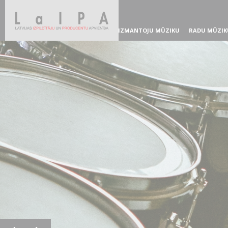
IZMANTOJU MŪZIKU
RADU MŪZIK