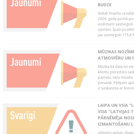
BUDZE
Stabili finanšu rezul
2026. gada pirmā pus
ieņēmumi sasnieguši 
izpildes. Īpaši pozitī
jau sasnieguši 173,8 
MŪZIKAS NOZĪME
ATMOSFĒRU UN I
Mūzika kā daļa no vie
klientu pieredzes sas
pamatu, taču mūzika i
piesaisti. Pētījumi a
ir saskaņota ar koncept
LAIPA UN VSIA "L
VSIA "LATVIJAS T
PĀRŅĒMĒJA NOSL
IZMANTOŠANU 
Izlīgums aptver divas