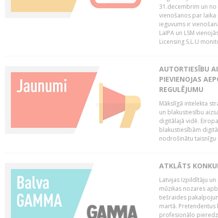
31.decembrim un no 2
vienošanos par laika
ieguvums ir vienošan
LaIPA un LSM vienojā
Licensing S.L.U monito
AUTORTIESĪBU AI
PIEVIENOJAS AEP
REGULĒJUMU
Mākslīgā intelekta str
un blakustiesību aizs
digitālajā vidē. Eirop
blakustiesībām digitāl
nodrošinātu taisnīgu
ATKLĀTS KONKU
Latvijas Izpildītāju 
mūzikas nozares apb
tiešraides pakalpoj
martā. Pretendentus l
profesionālo pieredzi