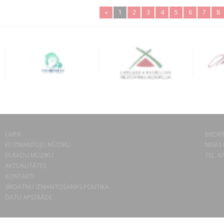
«
1
2
3
4
5
6
7
8
LAIPA
BIEDRĪ
ES IZMANTOJU MŪZIKU
MISAS 
ES RADU MŪZIKU
TEL. 6
AKTUALITĀTES
KONTAKTI
SĪKDATŅU IZMANTOŠANAS POLITIKA
DATU APSTRĀDE