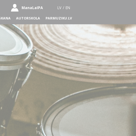
ManaLaIPA
LV
/
EN
SKANA
AUTORSKOLA
PARMUZIKU.LV