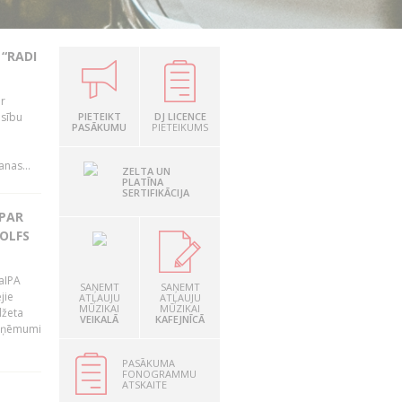
“RADI
ir
esību
PIETEIKT
DJ LICENCE
PASĀKUMU
PIETEIKUMS
i
nas...
ZELTA UN
PLATĪNA
SERTIFIKĀCIJA
 PAR
OLFS
LaIPA
SAŅEMT
SAŅEMT
jie
ATĻAUJU
ATĻAUJU
MŪZIKAI
MŪZIKAI
džeta
VEIKALĀ
KAFEJNĪCĀ
 ieņēmumi
PASĀKUMA
FONOGRAMMU
ATSKAITE