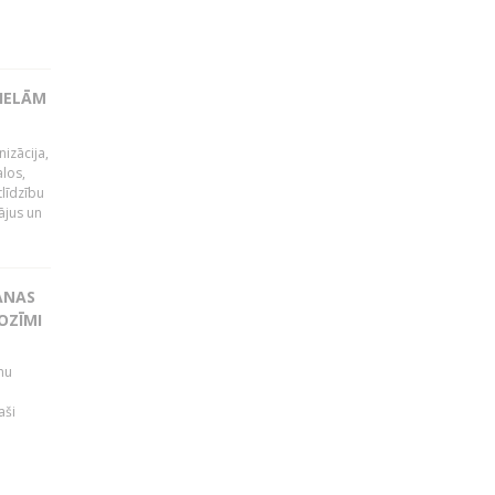
LIELĀM
izācija,
alos,
tlīdzību
ājus un
ANAS
OZĪMI
mu
aši