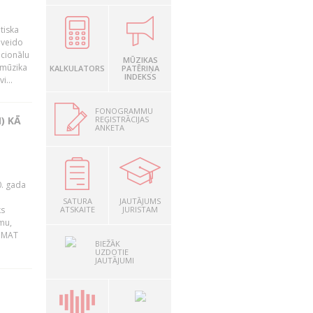
tiska
 veido
ocionālu
MŪZIKAS
 mūzika
KALKULATORS
PATĒRIŅA
INDEKSS
i...
FONOGRAMMU
REĢISTRĀCIJAS
) KĀ
ANKETA
0. gada
SATURA
JAUTĀJUMS
ks
ATSKAITE
JURISTAM
mu,
 BMAT
BIEŽĀK
UZDOTIE
JAUTĀJUMI