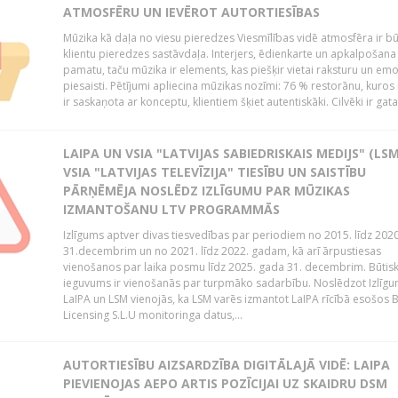
ATMOSFĒRU UN IEVĒROT AUTORTIESĪBAS
Mūzika kā daļa no viesu pieredzes Viesmīlības vidē atmosfēra ir bū
klientu pieredzes sastāvdaļa. Interjers, ēdienkarte un apkalpošana
pamatu, taču mūzika ir elements, kas piešķir vietai raksturu un em
piesaisti. Pētījumi apliecina mūzikas nozīmi: 76 % restorānu, kuros
ir saskaņota ar konceptu, klientiem šķiet autentiskāki. Cilvēki ir gatav
LAIPA UN VSIA "LATVIJAS SABIEDRISKAIS MEDIJS" (LSM
VSIA "LATVIJAS TELEVĪZIJA" TIESĪBU UN SAISTĪBU
PĀRŅĒMĒJA NOSLĒDZ IZLĪGUMU PAR MŪZIKAS
IZMANTOŠANU LTV PROGRAMMĀS
Izlīgums aptver divas tiesvedības par periodiem no 2015. līdz 202
31.decembrim un no 2021. līdz 2022. gadam, kā arī ārpustiesas
vienošanos par laika posmu līdz 2025. gada 31. decembrim. Būtis
ieguvums ir vienošanās par turpmāko sadarbību. Noslēdzot Izlīgu
LaIPA un LSM vienojās, ka LSM varēs izmantot LaIPA rīcībā esošos
Licensing S.L.U monitoringa datus,...
AUTORTIESĪBU AIZSARDZĪBA DIGITĀLAJĀ VIDĒ: LAIPA
PIEVIENOJAS AEPO ARTIS POZĪCIJAI UZ SKAIDRU DSM