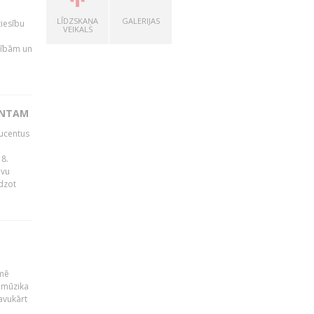
LĪDZSKAŅA
GALERIJAS
tiesību
VEIKALS
esībām un
ENTAM
ducentus
8.
avu
edzot
kmē
 mūzika
avukārt