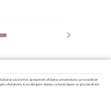
PVIENĪBA'
bāšanai savā ierīcē, apstipriniet sīkdatņu izmantošanu. Ja noraidīsiet
LAIPA.ORG
ajām sīkdatnēm, to ievāktajiem datiem, izmantotājiem un Jūsu tiesībām,