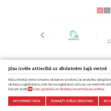
«
1
Jūsu izvēle attiecībā uz sīkdatnēm šajā vietnē
LAIPA
ES IZMANTOJU MŪZIKU
Mūsu tīmekļa vietne izmanto sīkdatnes (cookies), lai analizētu datuplūsmu
ES RADU MŪZIKU
sīkdatņu saglabāšanu, mēs tās nesaglabāsim, taču tas var ietekmēt dažu 
AKTUALITĀTES
lūdzam skatīt
Datu apstrāde
un
Sīkdatņu izmantošanas politika
.
KONTAKTI
SĪKDATŅU IZMANTOŠANAS POLITIKA
APSTIPRINĀT VISAS
NORAIDĪT IZVĒLES SĪKDATNES
IEST
DATU APSTRĀDE