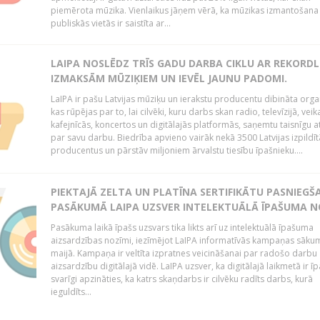
piemērota mūzika. Vienlaikus jāņem vērā, ka mūzikas izmantošana
publiskās vietās ir saistīta ar...
LAIPA NOSLĒDZ TRĪS GADU DARBA CIKLU AR REKORD
IZMAKSĀM MŪZIĶIEM UN IEVĒL JAUNU PADOMI.
LaIPA ir pašu Latvijas mūziķu un ierakstu producentu dibināta organ
kas rūpējas par to, lai cilvēki, kuru darbs skan radio, televīzijā, veik
kafejnīcās, koncertos un digitālajās platformās, saņemtu taisnīgu a
par savu darbu. Biedrība apvieno vairāk nekā 3500 Latvijas izpildīt
producentus un pārstāv miljoniem ārvalstu tiesību īpašnieku....
PIEKTAJĀ ZELTA UN PLATĪNA SERTIFIKĀTU PASNIEGŠ
PASĀKUMĀ LAIPA UZSVER INTELEKTUĀLĀ ĪPAŠUMA N
Pasākuma laikā īpašs uzsvars tika likts arī uz intelektuālā īpašuma
aizsardzības nozīmi, iezīmējot LaIPA informatīvās kampaņas sāku
maijā. Kampaņa ir veltīta izpratnes veicināšanai par radošo darbu
aizsardzību digitālajā vidē. LaIPA uzsver, ka digitālajā laikmetā ir īp
svarīgi apzināties, ka katrs skaņdarbs ir cilvēku radīts darbs, kurā
ieguldīts...