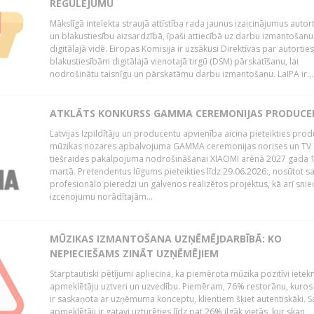
REGULĒJUMU
Mākslīgā intelekta straujā attīstība rada jaunus izaicinājumus autor
un blakustiesību aizsardzībā, īpaši attiecībā uz darbu izmantošanu
digitālajā vidē. Eiropas Komisija ir uzsākusi Direktīvas par autorti
blakustiesībām digitālajā vienotajā tirgū (DSM) pārskatīšanu, lai
nodrošinātu taisnīgu un pārskatāmu darbu izmantošanu. LaIPA ir...
ATKLĀTS KONKURSS GAMMA CEREMONIJAS PRODUC
Latvijas Izpildītāju un producentu apvienība aicina pieteikties pro
mūzikas nozares apbalvojuma GAMMA ceremonijas norises un TV
tiešraides pakalpojuma nodrošināšanai XIAOMI arēnā 2027 gada 1
martā. Pretendentus lūgums pieteikties līdz 29.06.2026., nosūtot s
profesionālo pieredzi un galvenos realizētos projektus, kā arī sni
izcenojumu norādītajām...
MŪZIKAS IZMANTOŠANA UZŅĒMĒJDARBĪBĀ: KO
NEPIECIEŠAMS ZINĀT UZŅĒMĒJIEM
Starptautiski pētījumi apliecina, ka piemērota mūzika pozitīvi iete
apmeklētāju uztveri un uzvedību. Piemēram, 76% restorānu, kuros
ir saskaņota ar uzņēmuma konceptu, klientiem šķiet autentiskāki. S
apmeklētāji ir gatavi uzturēties līdz pat 26% ilgāk vietās, kur skan