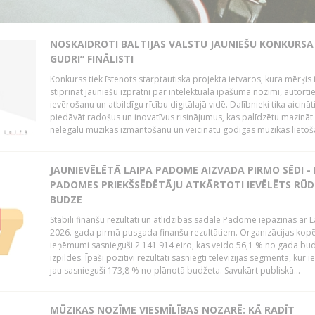
NOSKAIDROTI BALTIJAS VALSTU JAUNIEŠU KONKURSA 
GUDRI” FINĀLISTI
Konkurss tiek īstenots starptautiska projekta ietvaros, kura mērķis 
stiprināt jauniešu izpratni par intelektuālā īpašuma nozīmi, autorti
ievērošanu un atbildīgu rīcību digitālajā vidē. Dalībnieki tika aicināt
piedāvāt radošus un inovatīvus risinājumus, kas palīdzētu mazināt
nelegālu mūzikas izmantošanu un veicinātu godīgas mūzikas lietoša
JAUNIEVĒLĒTĀ LAIPA PADOME AIZVADA PIRMO SĒDI -
PADOMES PRIEKŠSĒDĒTĀJU ATKĀRTOTI IEVĒLĒTS RŪD
BUDZE
Stabili finanšu rezultāti un atlīdzības sadale Padome iepazinās ar 
2026. gada pirmā pusgada finanšu rezultātiem. Organizācijas kopē
ieņēmumi sasnieguši 2 141 914 eiro, kas veido 56,1 % no gada bu
izpildes. Īpaši pozitīvi rezultāti sasniegti televīzijas segmentā, kur
jau sasnieguši 173,8 % no plānotā budžeta. Savukārt publiskā...
MŪZIKAS NOZĪME VIESMĪLĪBAS NOZARĒ: KĀ RADĪT