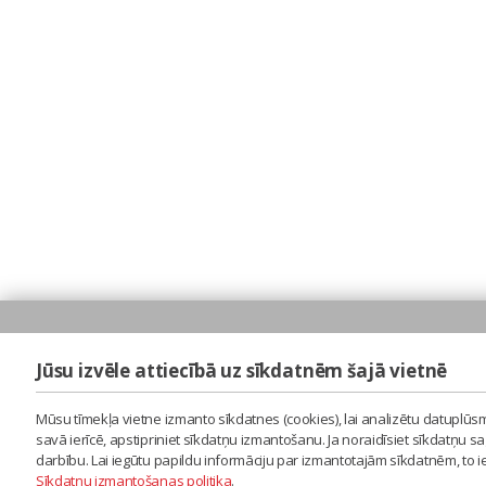
Jūsu izvēle attiecībā uz sīkdatnēm šajā vietnē
Mūsu tīmekļa vietne izmanto sīkdatnes (cookies), lai analizētu datuplūsm
savā ierīcē, apstipriniet sīkdatņu izmantošanu. Ja noraidīsiet sīkdatņu 
darbību. Lai iegūtu papildu informāciju par izmantotajām sīkdatnēm, to 
Sīkdatņu izmantošanas politika
.