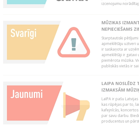
izcenojumu norādītaj
MŪZIKAS IZMAN
NEPIECIEŠAMS Z
Starptautiski pētījum
apmeklētāju uztveri 
ir saskaņota ar uzņēm
apmeklētāji ir gatavi 
piemērota mūzika. Vi
publiskās vietās ir sais
LAIPA NOSLĒDZ 
IZMAKSĀM MŪZIĶ
LaIPA ir pašu Latvija
kas rūpējas par to, lai
kafejnīcās, koncertos
par savu darbu. Biedr
producentus un pārstā