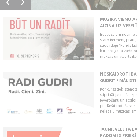
MŪZIKA VIENO A
AICINA UZ VESEL
Būt veselam nozīmē va
starp ķermeni, prātu
šādu ideju "Fonds Līd
kuras šī gada vadmotī
maksas un atvērts ikv
NOSKAIDROTI BA
GUDRI” FINĀLISTI
Konkurss tiek īstenots
stiprināt jauniešu izp
ievērošanu un atbildīgu
piedāvāt radošus un i
nelegālu mūzikas izm
JAUNIEVĒLĒTĀ LA
PADOMES PRIEKŠ