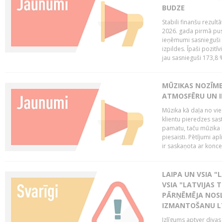
BUDZE
Stabili finanšu rezul
2026. gada pirmā pus
ieņēmumi sasnieguši 
izpildes. Īpaši pozitī
jau sasnieguši 173,8 
MŪZIKAS NOZĪME
ATMOSFĒRU UN I
Mūzika kā daļa no vie
klientu pieredzes sas
pamatu, taču mūzika i
piesaisti. Pētījumi a
ir saskaņota ar koncept
LAIPA UN VSIA "L
VSIA "LATVIJAS T
PĀRŅĒMĒJA NOSL
IZMANTOŠANU 
Izlīgums aptver divas