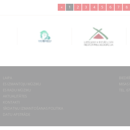
«
1
2
3
4
5
6
7
8
LAIPA
BIEDRĪ
ES IZMANTOJU MŪZIKU
MISAS 
ES RADU MŪZIKU
TEL. 6
AKTUALITĀTES
KONTAKTI
SĪKDATŅU IZMANTOŠANAS POLITIKA
DATU APSTRĀDE