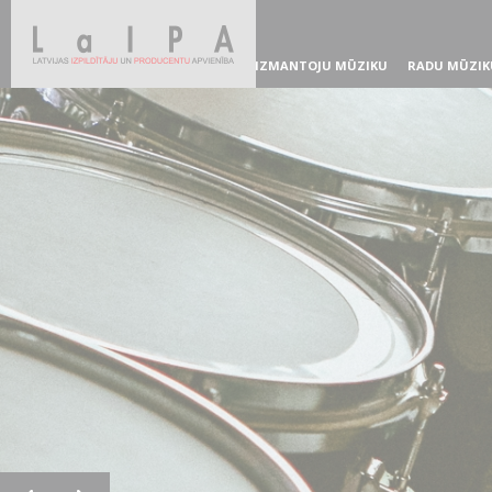
IZMANTOJU MŪZIKU
RADU MŪZIK