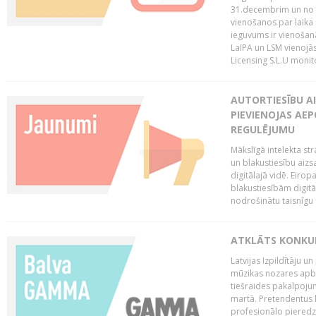
31.decembrim un no 2
vienošanos par laika
ieguvums ir vienošan
LaIPA un LSM vienojā
Licensing S.L.U monito
AUTORTIESĪBU AI
PIEVIENOJAS AEP
REGULĒJUMU
Mākslīgā intelekta str
un blakustiesību aizs
digitālajā vidē. Eirop
blakustiesībām digitāl
nodrošinātu taisnīgu
ATKLĀTS KONKU
Latvijas Izpildītāju 
mūzikas nozares apb
tiešraides pakalpoj
martā. Pretendentus l
profesionālo pieredzi