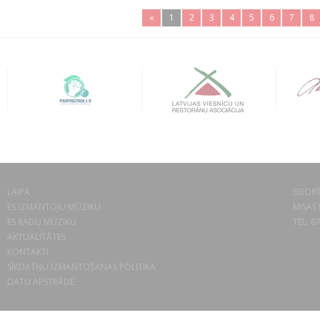
«
1
2
3
4
5
6
7
8
LAIPA
BIEDRĪ
ES IZMANTOJU MŪZIKU
MISAS 
ES RADU MŪZIKU
TEL. 6
AKTUALITĀTES
KONTAKTI
SĪKDATŅU IZMANTOŠANAS POLITIKA
DATU APSTRĀDE