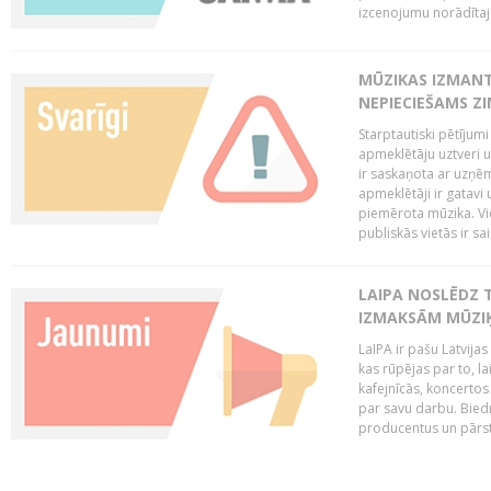
izcenojumu norādītaj
MŪZIKAS IZMAN
NEPIECIEŠAMS Z
Starptautiski pētījum
apmeklētāju uztveri 
ir saskaņota ar uzņēm
apmeklētāji ir gatavi 
piemērota mūzika. Vi
publiskās vietās ir sais
LAIPA NOSLĒDZ 
IZMAKSĀM MŪZIĶ
LaIPA ir pašu Latvija
kas rūpējas par to, lai
kafejnīcās, koncertos
par savu darbu. Biedr
producentus un pārstā