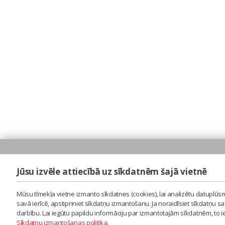
Jūsu izvēle attiecībā uz sīkdatnēm šajā vietnē
Mūsu tīmekļa vietne izmanto sīkdatnes (cookies), lai analizētu datuplūsm
savā ierīcē, apstipriniet sīkdatņu izmantošanu. Ja noraidīsiet sīkdatņu 
darbību. Lai iegūtu papildu informāciju par izmantotajām sīkdatnēm, to 
Sīkdatņu izmantošanas politika
.