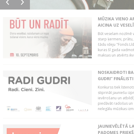
MŪZIKA VIENO A
AICINA UZ VESEL
Būt veselam nozīmē va
starp ķermeni, prātu
šādu ideju "Fonds Līd
kuras šī gada vadmotī
maksas un atvērts ikv
NOSKAIDROTI BA
GUDRI” FINĀLISTI
Konkurss tiek īstenots
stiprināt jauniešu izp
ievērošanu un atbildīgu
piedāvāt radošus un i
nelegālu mūzikas izm
JAUNIEVĒLĒTĀ LA
PADOMES PRIEKŠ