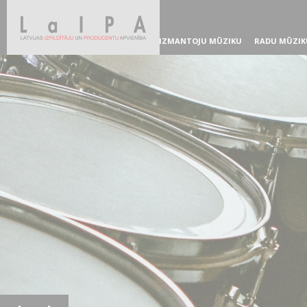
IZMANTOJU MŪZIKU
RADU MŪZIK