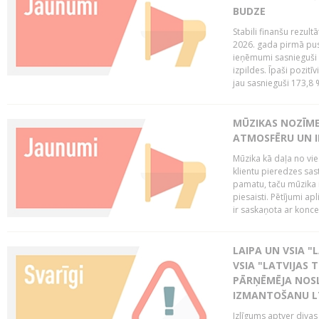
BUDZE
Stabili finanšu rezul
2026. gada pirmā pus
ieņēmumi sasnieguši 
izpildes. Īpaši pozitī
jau sasnieguši 173,8 
MŪZIKAS NOZĪME
ATMOSFĒRU UN I
Mūzika kā daļa no vie
klientu pieredzes sas
pamatu, taču mūzika i
piesaisti. Pētījumi a
ir saskaņota ar koncept
LAIPA UN VSIA "L
VSIA "LATVIJAS T
PĀRŅĒMĒJA NOSL
IZMANTOŠANU 
Izlīgums aptver divas