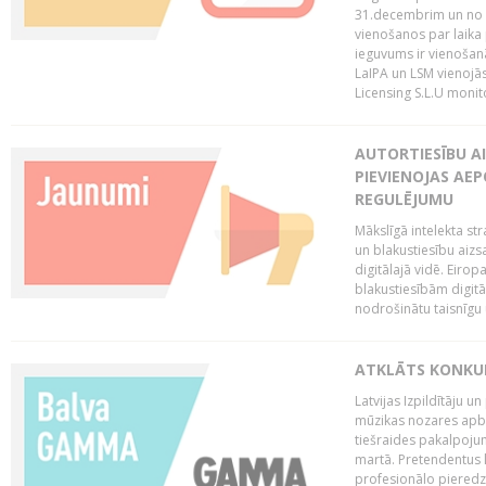
31.decembrim un no 2
vienošanos par laika
ieguvums ir vienošan
LaIPA un LSM vienojā
Licensing S.L.U monito
AUTORTIESĪBU AI
PIEVIENOJAS AEP
REGULĒJUMU
Mākslīgā intelekta str
un blakustiesību aizs
digitālajā vidē. Eirop
blakustiesībām digitāl
nodrošinātu taisnīgu
ATKLĀTS KONKU
Latvijas Izpildītāju 
mūzikas nozares apb
tiešraides pakalpoj
martā. Pretendentus l
profesionālo pieredzi