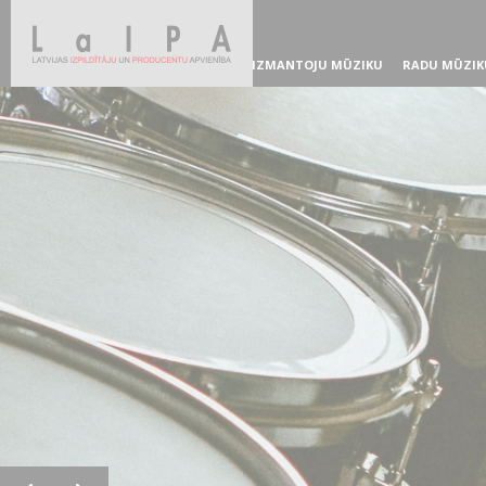
IZMANTOJU MŪZIKU
RADU MŪZIK