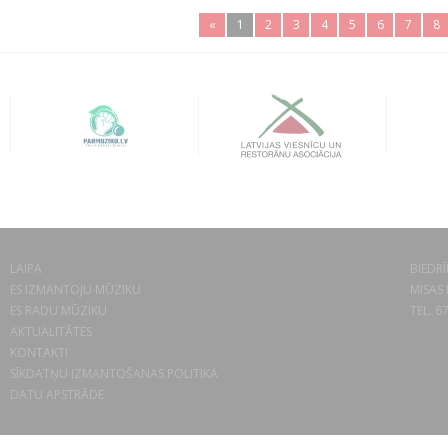
«
1
2
3
4
5
6
7
8
LAIPA
BIEDRĪ
ES IZMANTOJU MŪZIKU
MISAS 
ES RADU MŪZIKU
TEL. 6
AKTUALITĀTES
KONTAKTI
SĪKDATŅU IZMANTOŠANAS POLITIKA
DATU APSTRĀDE