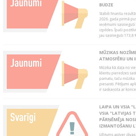
BUDZE
Stabili finanšu rezul
2026. gada pirmā pus
ieņēmumi sasnieguši 
izpildes. Īpaši pozitī
jau sasnieguši 173,8 
MŪZIKAS NOZĪME
ATMOSFĒRU UN I
Mūzika kā daļa no vie
klientu pieredzes sas
pamatu, taču mūzika i
piesaisti. Pētījumi a
ir saskaņota ar koncept
LAIPA UN VSIA "L
VSIA "LATVIJAS T
PĀRŅĒMĒJA NOSL
IZMANTOŠANU 
Izlīgums aptver divas