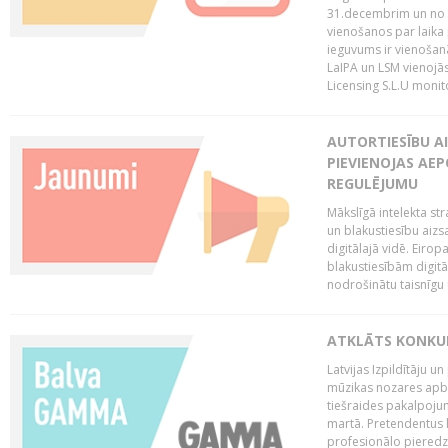
31.decembrim un no 2
vienošanos par laika
ieguvums ir vienošan
LaIPA un LSM vienojā
Licensing S.L.U monito
AUTORTIESĪBU AI
PIEVIENOJAS AEP
REGULĒJUMU
Mākslīgā intelekta str
un blakustiesību aizs
digitālajā vidē. Eirop
blakustiesībām digitāl
nodrošinātu taisnīgu
ATKLĀTS KONKU
Latvijas Izpildītāju 
mūzikas nozares apb
tiešraides pakalpoj
martā. Pretendentus l
profesionālo pieredzi