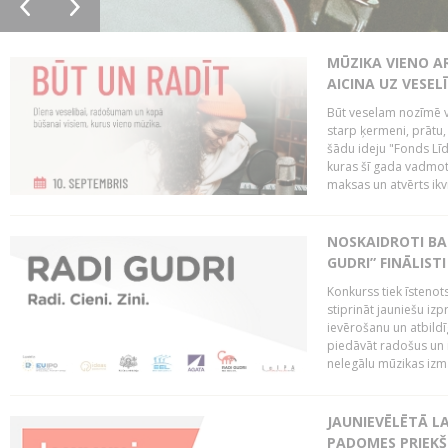
MŪZIKA VIENO A
AICINA UZ VESEL
Būt veselam nozīmē va
starp ķermeni, prātu
šādu ideju "Fonds Līd
kuras šī gada vadmotī
maksas un atvērts ikv
NOSKAIDROTI BA
GUDRI” FINĀLISTI
Konkurss tiek īstenots
stiprināt jauniešu izp
ievērošanu un atbildīgu
piedāvāt radošus un i
nelegālu mūzikas izm
JAUNIEVĒLĒTĀ LA
PADOMES PRIEKŠ