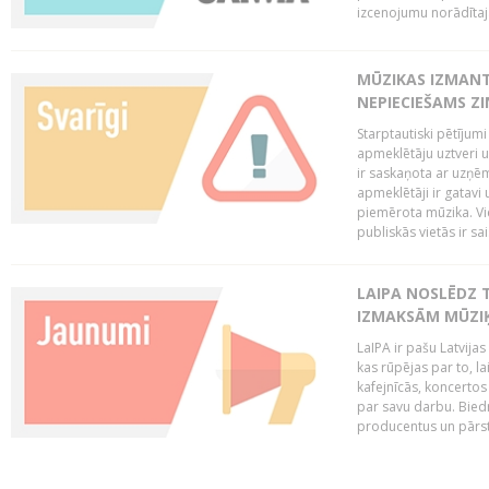
izcenojumu norādītaj
MŪZIKAS IZMAN
NEPIECIEŠAMS Z
Starptautiski pētījum
apmeklētāju uztveri 
ir saskaņota ar uzņēm
apmeklētāji ir gatavi 
piemērota mūzika. Vi
publiskās vietās ir sais
LAIPA NOSLĒDZ 
IZMAKSĀM MŪZIĶ
LaIPA ir pašu Latvija
kas rūpējas par to, lai
kafejnīcās, koncertos
par savu darbu. Biedr
producentus un pārstā