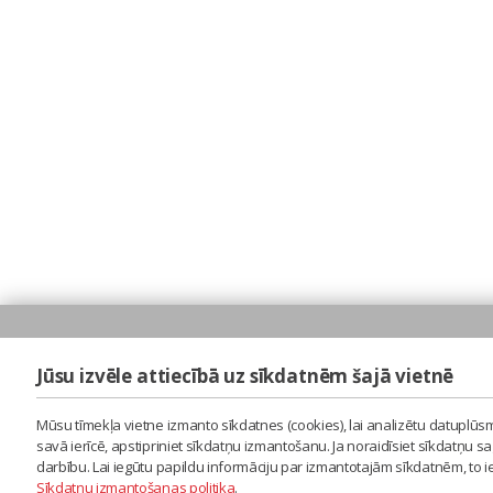
Jūsu izvēle attiecībā uz sīkdatnēm šajā vietnē
Mūsu tīmekļa vietne izmanto sīkdatnes (cookies), lai analizētu datuplūsm
savā ierīcē, apstipriniet sīkdatņu izmantošanu. Ja noraidīsiet sīkdatņu 
darbību. Lai iegūtu papildu informāciju par izmantotajām sīkdatnēm, to 
Sīkdatņu izmantošanas politika
.