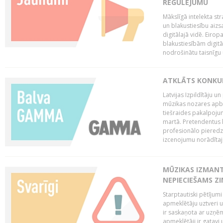
REGULĒJUMU
Mākslīgā intelekta str
un blakustiesību aizs
digitālajā vidē. Eirop
blakustiesībām digitāl
nodrošinātu taisnīgu
ATKLĀTS KONKU
Latvijas Izpildītāju 
mūzikas nozares apb
tiešraides pakalpoj
martā. Pretendentus l
profesionālo pieredzi
izcenojumu norādītaj
MŪZIKAS IZMAN
NEPIECIEŠAMS Z
Starptautiski pētījum
apmeklētāju uztveri 
ir saskaņota ar uzņēm
apmeklētāji ir gatavi 