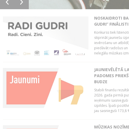
NOSKAIDROTI BA
GUDRI” FINĀLISTI
Konkurss tiek īstenots
stiprināt jauniešu izp
ievērošanu un atbildīgu
piedāvāt radošus un i
nelegālu mūzikas izm
JAUNIEVĒLĒTĀ LA
PADOMES PRIEKŠ
BUDZE
Stabili finanšu rezul
2026. gada pirmā pus
ieņēmumi sasnieguši 
izpildes. Īpaši pozitī
jau sasnieguši 173,8 
MŪZIKAS NOZĪME