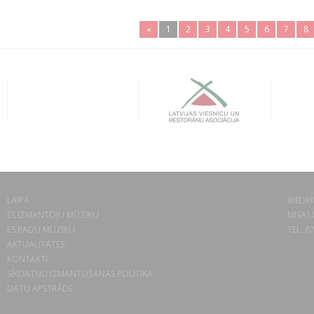
«
1
2
3
4
5
6
7
8
LAIPA
BIEDRĪ
ES IZMANTOJU MŪZIKU
MISAS 
ES RADU MŪZIKU
TEL. 6
AKTUALITĀTES
KONTAKTI
SĪKDATŅU IZMANTOŠANAS POLITIKA
DATU APSTRĀDE