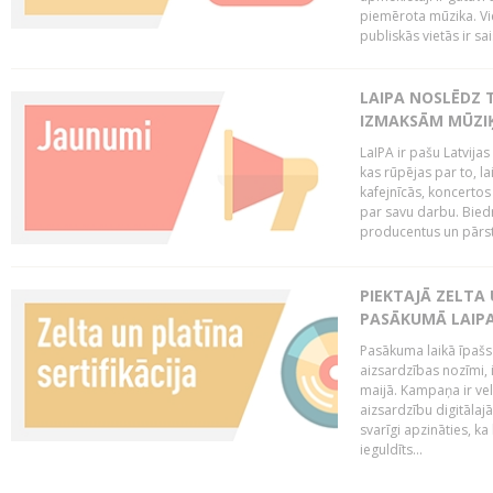
piemērota mūzika. Vi
publiskās vietās ir sais
LAIPA NOSLĒDZ 
IZMAKSĀM MŪZIĶ
LaIPA ir pašu Latvija
kas rūpējas par to, lai
kafejnīcās, koncertos
par savu darbu. Biedr
producentus un pārstā
PIEKTAJĀ ZELTA
PASĀKUMĀ LAIPA
Pasākuma laikā īpašs u
aizsardzības nozīmi,
maijā. Kampaņa ir vel
aizsardzību digitālajā
svarīgi apzināties, ka
ieguldīts...