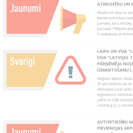
ATMOSFĒRU UN I
Mūzika kā daļa no vie
klientu pieredzes sas
pamatu, taču mūzika i
piesaisti. Pētījumi a
ir saskaņota ar koncept
LAIPA UN VSIA "L
VSIA "LATVIJAS T
PĀRŅĒMĒJA NOSL
IZMANTOŠANU 
Izlīgums aptver divas
31.decembrim un no 2
vienošanos par laika
ieguvums ir vienošan
LaIPA un LSM vienojā
Licensing S.L.U monito
AUTORTIESĪBU AI
PIEVIENOJAS AEP