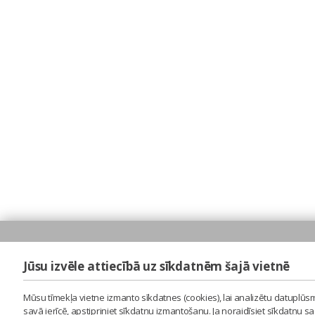
Jūsu izvēle attiecībā uz sīkdatnēm šajā vietnē
Mūsu tīmekļa vietne izmanto sīkdatnes (cookies), lai analizētu datuplūsm
savā ierīcē, apstipriniet sīkdatņu izmantošanu. Ja noraidīsiet sīkdatņu 