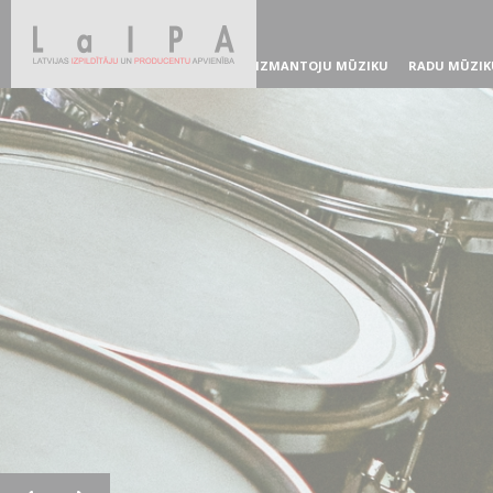
IZMANTOJU MŪZIKU
RADU MŪZIK