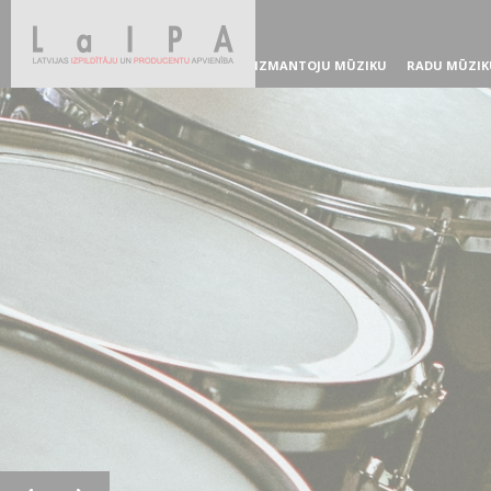
IZMANTOJU MŪZIKU
RADU MŪZIK