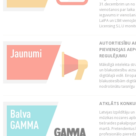
31.decembrim un no 2
vienošanos par laika
ieguvums ir vienošan
LaIPA un LSM vienojā
Licensing S.L.U monito
AUTORTIESĪBU AI
PIEVIENOJAS AEP
REGULĒJUMU
Mākslīgā intelekta str
un blakustiesību aizs
digitālajā vidē. Eirop
blakustiesībām digitāl
nodrošinātu taisnīgu
ATKLĀTS KONKU
Latvijas Izpildītāju 
mūzikas nozares apb
tiešraides pakalpoj
martā. Pretendentus l
profesionālo pieredzi