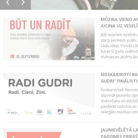
MŪZIKA VIENO A
AICINA UZ VESEL
Būt veselam nozīmē va
starp ķermeni, prātu
šādu ideju "Fonds Līd
kuras šī gada vadmotī
maksas un atvērts ikv
NOSKAIDROTI BA
GUDRI” FINĀLISTI
Konkurss tiek īstenots
stiprināt jauniešu izp
ievērošanu un atbildīgu
piedāvāt radošus un i
nelegālu mūzikas izm
JAUNIEVĒLĒTĀ LA
PADOMES PRIEKŠ