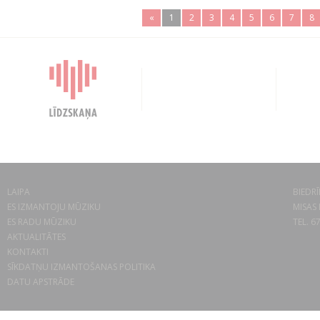
«
1
2
3
4
5
6
7
8
LAIPA
BIEDRĪ
ES IZMANTOJU MŪZIKU
MISAS 
ES RADU MŪZIKU
TEL. 6
AKTUALITĀTES
KONTAKTI
SĪKDATŅU IZMANTOŠANAS POLITIKA
DATU APSTRĀDE