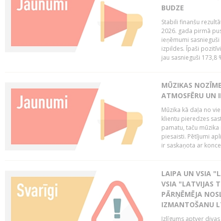
BUDZE
Stabili finanšu rezul
2026. gada pirmā pus
ieņēmumi sasnieguši 
izpildes. Īpaši pozitī
jau sasnieguši 173,8 
MŪZIKAS NOZĪME
ATMOSFĒRU UN I
Mūzika kā daļa no vie
klientu pieredzes sas
pamatu, taču mūzika i
piesaisti. Pētījumi a
ir saskaņota ar koncept
LAIPA UN VSIA "L
VSIA "LATVIJAS T
PĀRŅĒMĒJA NOSL
IZMANTOŠANU 
Izlīgums aptver divas