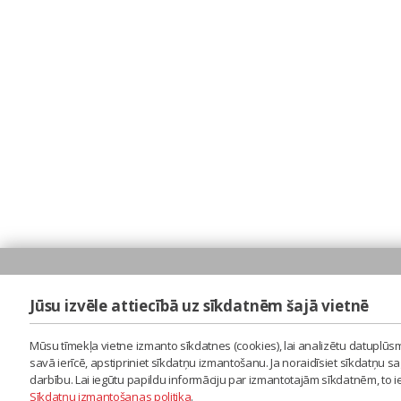
Jūsu izvēle attiecībā uz sīkdatnēm šajā vietnē
Mūsu tīmekļa vietne izmanto sīkdatnes (cookies), lai analizētu datuplūsm
savā ierīcē, apstipriniet sīkdatņu izmantošanu. Ja noraidīsiet sīkdatņu 
darbību. Lai iegūtu papildu informāciju par izmantotajām sīkdatnēm, to 
Sīkdatņu izmantošanas politika
.