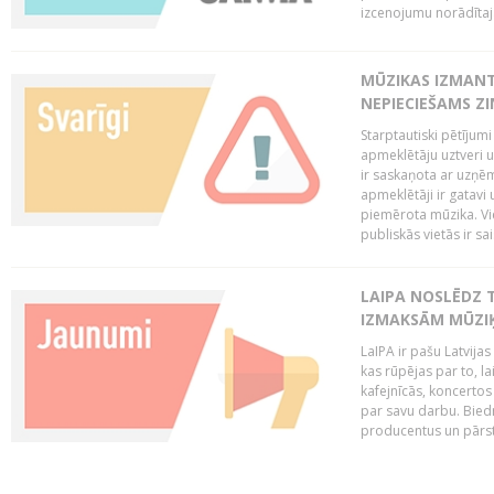
izcenojumu norādītaj
MŪZIKAS IZMAN
NEPIECIEŠAMS Z
Starptautiski pētījum
apmeklētāju uztveri 
ir saskaņota ar uzņēm
apmeklētāji ir gatavi 
piemērota mūzika. Vi
publiskās vietās ir sais
LAIPA NOSLĒDZ 
IZMAKSĀM MŪZIĶ
LaIPA ir pašu Latvija
kas rūpējas par to, lai
kafejnīcās, koncertos
par savu darbu. Biedr
producentus un pārstā