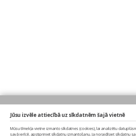
Jūsu izvēle attiecībā uz sīkdatnēm šajā vietnē
Mūsu tīmekļa vietne izmanto sīkdatnes (cookies), lai analizētu datuplūsm
savā ierīcē, apstipriniet sīkdatņu izmantošanu. Ja noraidīsiet sīkdatņu 