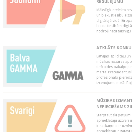
REGULĒJUMU
Mākslīgā intelekta str
un blakustiesību aizs
digitālajā vidē. Eirop
blakustiesībām digitāl
nodrošinātu taisnīgu
ATKLĀTS KONKU
Latvijas Izpildītāju 
mūzikas nozares apb
tiešraides pakalpoj
martā. Pretendentus l
profesionālo pieredzi
izcenojumu norādītaj
MŪZIKAS IZMAN
NEPIECIEŠAMS Z
Starptautiski pētījum
apmeklētāju uztveri 
ir saskaņota ar uzņēm
apmeklētāji ir gatavi 