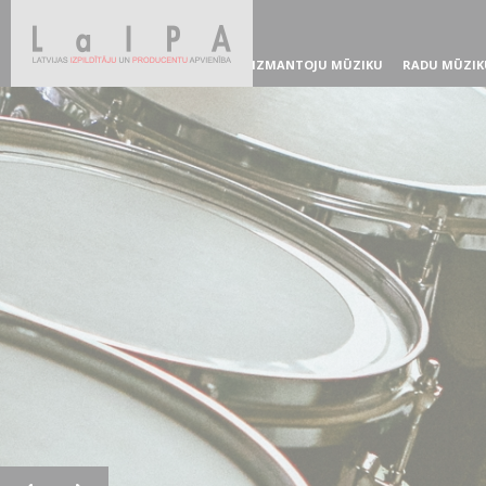
IZMANTOJU MŪZIKU
RADU MŪZIK