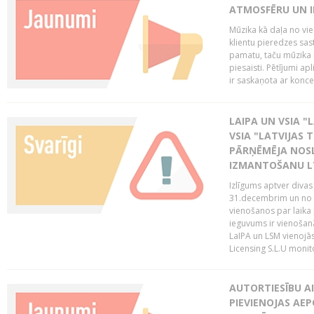
ATMOSFĒRU UN I
Mūzika kā daļa no vie
klientu pieredzes sas
pamatu, taču mūzika i
piesaisti. Pētījumi a
ir saskaņota ar koncept
LAIPA UN VSIA "L
VSIA "LATVIJAS T
PĀRŅĒMĒJA NOSL
IZMANTOŠANU 
Izlīgums aptver divas
31.decembrim un no 2
vienošanos par laika
ieguvums ir vienošan
LaIPA un LSM vienojā
Licensing S.L.U monito
AUTORTIESĪBU AI
PIEVIENOJAS AEP