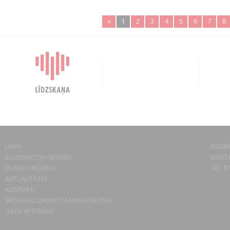
«
1
2
3
4
5
6
7
8
LAIPA
BIEDRĪ
ES IZMANTOJU MŪZIKU
MISAS 
ES RADU MŪZIKU
TEL. 6
AKTUALITĀTES
KONTAKTI
SĪKDATŅU IZMANTOŠANAS POLITIKA
DATU APSTRĀDE