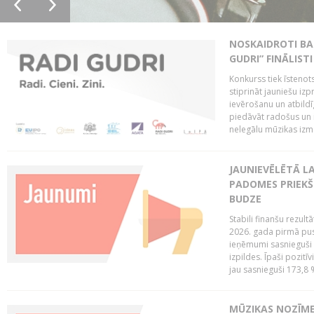
NOSKAIDROTI BA
GUDRI” FINĀLISTI
Konkurss tiek īstenots
stiprināt jauniešu izp
ievērošanu un atbildīgu
piedāvāt radošus un i
nelegālu mūzikas izm
JAUNIEVĒLĒTĀ LA
PADOMES PRIEKŠ
BUDZE
Stabili finanšu rezul
2026. gada pirmā pus
ieņēmumi sasnieguši 
izpildes. Īpaši pozitī
jau sasnieguši 173,8 
MŪZIKAS NOZĪME