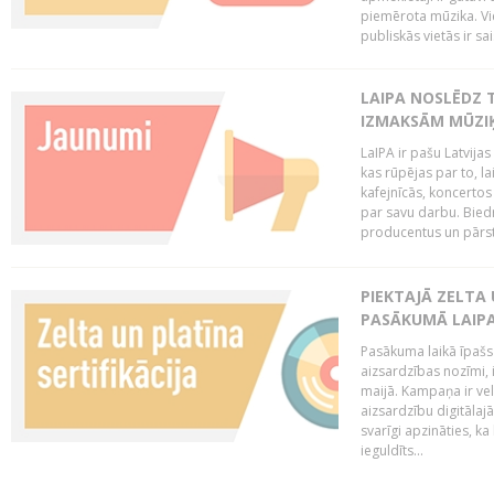
piemērota mūzika. Vi
publiskās vietās ir sais
LAIPA NOSLĒDZ 
IZMAKSĀM MŪZIĶ
LaIPA ir pašu Latvija
kas rūpējas par to, lai
kafejnīcās, koncertos
par savu darbu. Biedr
producentus un pārstā
PIEKTAJĀ ZELTA
PASĀKUMĀ LAIPA
Pasākuma laikā īpašs u
aizsardzības nozīmi,
maijā. Kampaņa ir vel
aizsardzību digitālajā
svarīgi apzināties, ka
ieguldīts...