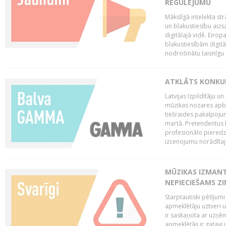
REGULĒJUMU
Mākslīgā intelekta str
un blakustiesību aizs
digitālajā vidē. Eirop
blakustiesībām digitāl
nodrošinātu taisnīgu
ATKLĀTS KONKU
Latvijas Izpildītāju 
mūzikas nozares apb
tiešraides pakalpoj
martā. Pretendentus l
profesionālo pieredzi
izcenojumu norādītaj
MŪZIKAS IZMAN
NEPIECIEŠAMS Z
Starptautiski pētījum
apmeklētāju uztveri 
ir saskaņota ar uzņēm
apmeklētāji ir gatavi 