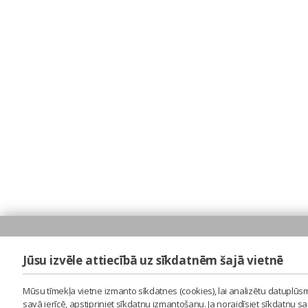
Jūsu izvēle attiecībā uz sīkdatnēm šajā vietnē
Mūsu tīmekļa vietne izmanto sīkdatnes (cookies), lai analizētu datuplūsm
savā ierīcē, apstipriniet sīkdatņu izmantošanu. Ja noraidīsiet sīkdatņu 