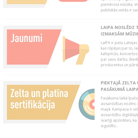
piemērota mūzika. Vi
publiskās vietās ir sais
LAIPA NOSLĒDZ 
IZMAKSĀM MŪZIĶ
LaIPA ir pašu Latvija
kas rūpējas par to, lai
kafejnīcās, koncertos
par savu darbu. Biedr
producentus un pārstā
PIEKTAJĀ ZELTA
PASĀKUMĀ LAIPA
Pasākuma laikā īpašs u
aizsardzības nozīmi,
maijā. Kampaņa ir vel
aizsardzību digitālajā
svarīgi apzināties, ka
ieguldīts...