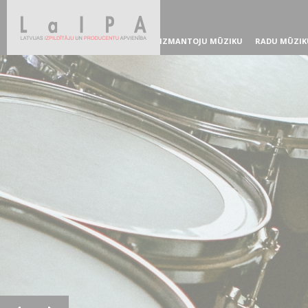
IZMANTOJU MŪZIKU
RADU MŪZIK