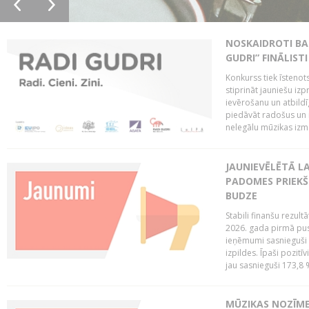
NOSKAIDROTI BA
GUDRI” FINĀLISTI
Konkurss tiek īstenots
stiprināt jauniešu izp
ievērošanu un atbildīgu
piedāvāt radošus un i
nelegālu mūzikas izm
JAUNIEVĒLĒTĀ LA
PADOMES PRIEKŠ
BUDZE
Stabili finanšu rezul
2026. gada pirmā pus
ieņēmumi sasnieguši 
izpildes. Īpaši pozitī
jau sasnieguši 173,8 
MŪZIKAS NOZĪME