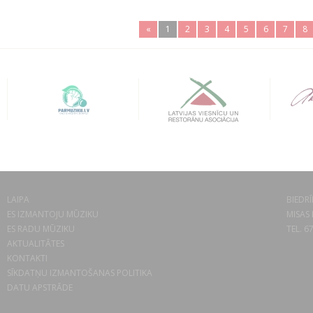
«
1
2
3
4
5
6
7
8
LAIPA
BIEDRĪ
ES IZMANTOJU MŪZIKU
MISAS 
ES RADU MŪZIKU
TEL. 6
AKTUALITĀTES
KONTAKTI
SĪKDATŅU IZMANTOŠANAS POLITIKA
DATU APSTRĀDE