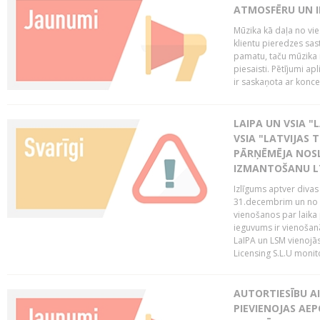
ATMOSFĒRU UN I
Mūzika kā daļa no vie
klientu pieredzes sas
pamatu, taču mūzika i
piesaisti. Pētījumi a
ir saskaņota ar koncept
LAIPA UN VSIA "L
VSIA "LATVIJAS T
PĀRŅĒMĒJA NOSL
IZMANTOŠANU 
Izlīgums aptver divas
31.decembrim un no 2
vienošanos par laika
ieguvums ir vienošan
LaIPA un LSM vienojā
Licensing S.L.U monito
AUTORTIESĪBU AI
PIEVIENOJAS AEP