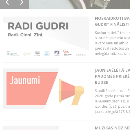
NOSKAIDROTI BA
GUDRI” FINĀLISTI
Konkurss tiek īstenots
stiprināt jauniešu izp
ievērošanu un atbildīgu
piedāvāt radošus un i
nelegālu mūzikas izm
JAUNIEVĒLĒTĀ LA
PADOMES PRIEKŠ
BUDZE
Stabili finanšu rezul
2026. gada pirmā pus
ieņēmumi sasnieguši 
izpildes. Īpaši pozitī
jau sasnieguši 173,8 
MŪZIKAS NOZĪME