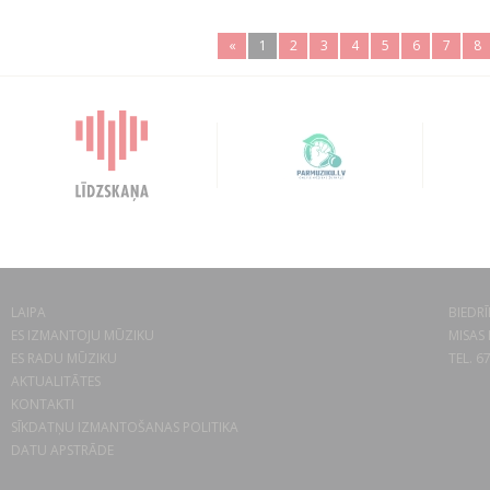
«
1
2
3
4
5
6
7
8
LAIPA
BIEDRĪ
ES IZMANTOJU MŪZIKU
MISAS 
ES RADU MŪZIKU
TEL. 6
AKTUALITĀTES
KONTAKTI
SĪKDATŅU IZMANTOŠANAS POLITIKA
DATU APSTRĀDE