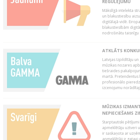
REGULĒJUMU
Mākslīgā intelekta str
un blakustiesību aizs
digitālajā vidē. Eirop
blakustiesībām digitāl
nodrošinātu taisnīgu
ATKLĀTS KONKU
Latvijas Izpildītāju 
mūzikas nozares apb
tiešraides pakalpoj
martā. Pretendentus l
profesionālo pieredzi
izcenojumu norādītaj
MŪZIKAS IZMAN
NEPIECIEŠAMS Z
Starptautiski pētījum
apmeklētāju uztveri 
ir saskaņota ar uzņēm
apmeklētāji ir gatavi 