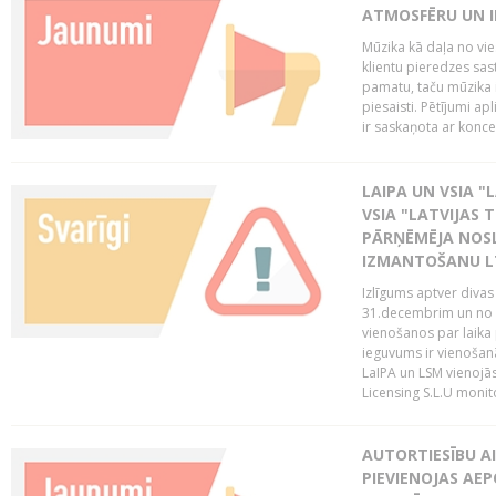
ATMOSFĒRU UN I
Mūzika kā daļa no vie
klientu pieredzes sas
pamatu, taču mūzika i
piesaisti. Pētījumi a
ir saskaņota ar koncept
LAIPA UN VSIA "L
VSIA "LATVIJAS T
PĀRŅĒMĒJA NOSL
IZMANTOŠANU 
Izlīgums aptver divas
31.decembrim un no 2
vienošanos par laika
ieguvums ir vienošan
LaIPA un LSM vienojā
Licensing S.L.U monito
AUTORTIESĪBU AI
PIEVIENOJAS AEP