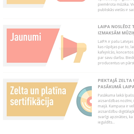
piemērota mūzika. Vi
publiskās vietās ir sais
LAIPA NOSLĒDZ 
IZMAKSĀM MŪZIĶ
LaIPA ir pašu Latvija
kas rūpējas par to, lai
kafejnīcās, koncertos
par savu darbu. Biedr
producentus un pārstā
PIEKTAJĀ ZELTA
PASĀKUMĀ LAIPA
Pasākuma laikā īpašs u
aizsardzības nozīmi,
maijā. Kampaņa ir vel
aizsardzību digitālajā
svarīgi apzināties, ka
ieguldīts...