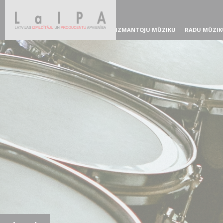
IZMANTOJU MŪZIKU
RADU MŪZIK