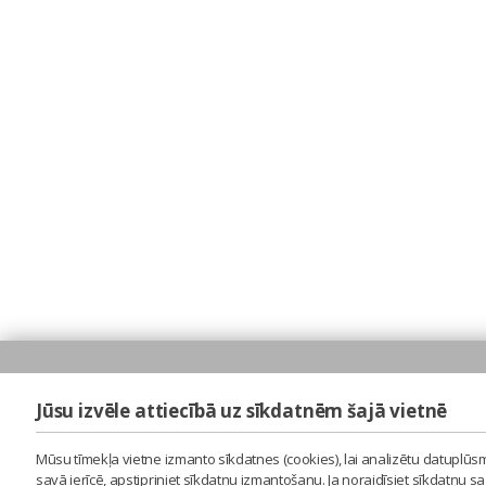
Jūsu izvēle attiecībā uz sīkdatnēm šajā vietnē
Mūsu tīmekļa vietne izmanto sīkdatnes (cookies), lai analizētu datuplūsm
savā ierīcē, apstipriniet sīkdatņu izmantošanu. Ja noraidīsiet sīkdatņu 