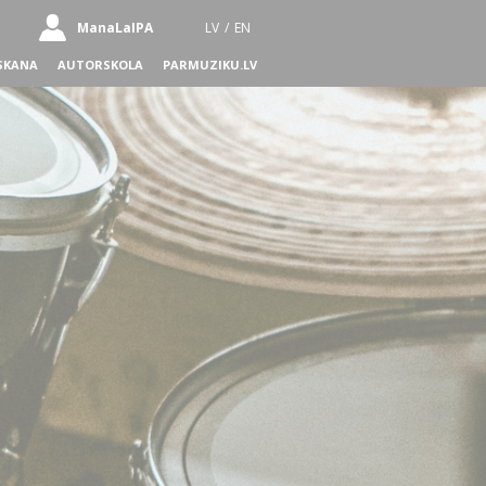
ManaLaIPA
LV
/
EN
SKANA
AUTORSKOLA
PARMUZIKU.LV