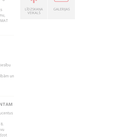
LĪDZSKAŅA
GALERIJAS
ks
VEIKALS
mu,
 BMAT
tiesību
esībām un
ENTAM
ducentus
8.
avu
edzot