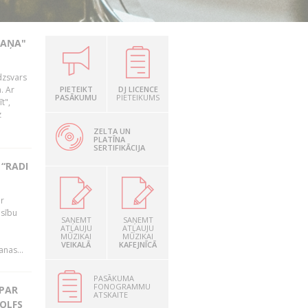
KAŅA"
dzsvars
. Ar
PIETEIKT
DJ LICENCE
PASĀKUMU
PIETEIKUMS
t",
z
ZELTA UN
PLATĪNA
SERTIFIKĀCIJA
“RADI
ir
esību
SAŅEMT
SAŅEMT
i
ATĻAUJU
ATĻAUJU
MŪZIKAI
MŪZIKAI
VEIKALĀ
KAFEJNĪCĀ
nas...
PASĀKUMA
FONOGRAMMU
 PAR
ATSKAITE
OLFS