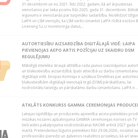
31.decembrim un no 2021. līdz 2022. gadam, kā arī ārpustiesas
vienošanos par laika posmu līdz 2025. gada 31. decembrim. Būtis
ieguvums ir vienošanās par turpmāko sadarbību. Noslēdzot Izlīgu
LaIPA un LSM vienojās, ka LSM varēs izmantot LaIPA rīcībā esošos
Licensing S.L.U monitoringa datus,...
AUTORTIESĪBU AIZSARDZĪBA DIGITĀLAJĀ VIDĒ: LAIPA
PIEVIENOJAS AEPO ARTIS POZĪCIJAI UZ SKAIDRU DSM
REGULĒJUMU
Mākslīgā intelekta straujā attīstība rada jaunus izaicinājumus autor
un blakustiesību aizsardzībā, īpaši attiecībā uz darbu izmantošanu
digitālajā vidē. Eiropas Komisija ir uzsākusi Direktīvas par autorti
blakustiesībām digitālajā vienotajā tirgū (DSM) pārskatīšanu, lai
nodrošinātu taisnīgu un pārskatāmu darbu izmantošanu. LaIPA ir...
ATKLĀTS KONKURSS GAMMA CEREMONIJAS PRODUC
Latvijas Izpildītāju un producentu apvienība aicina pieteikties pro
mūzikas nozares apbalvojuma GAMMA ceremonijas norises un TV
tiešraides pakalpojuma nodrošināšanai XIAOMI arēnā 2027 gada 1
martā. Pretendentus lūgums pieteikties līdz 29.06.2026., nosūtot s
profesionālo pieredzi un galvenos realizētos projektus, kā arī sni