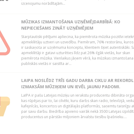
izcenojumu norādītajām...
MŪZIKAS IZMANTOŠANA UZŅĒMĒJDARBĪBĀ: KO
NEPIECIEŠAMS ZINĀT UZŅĒMĒJIEM
Starptautiski pētījumi apliecina, ka piemērota mūzika pozitīvi iete
apmeklētāju uztveri un uzvedību. Piemēram, 76% restorānu, kuros
ir saskaņota ar uzņēmuma konceptu, klientiem šķiet autentiskāki. S
apmeklētāji ir gatavi uzturēties līdz pat 26% ilgāk vietās, kur skan
piemērota mūzika. Vienlaikus jāņem vērā, ka mūzikas izmantošana
publiskās vietās ir saistīta ar...
LAIPA NOSLĒDZ TRĪS GADU DARBA CIKLU AR REKORD
IZMAKSĀM MŪZIĶIEM UN IEVĒL JAUNU PADOMI.
LaIPA ir pašu Latvijas mūziķu un ierakstu producentu dibināta organ
kas rūpējas par to, lai cilvēki, kuru darbs skan radio, televīzijā, veik
kafejnīcās, koncertos un digitālajās platformās, saņemtu taisnīgu a
par savu darbu. Biedrība apvieno vairāk nekā 3500 Latvijas izpildīt
producentus un pārstāv miljoniem ārvalstu tiesību īpašnieku....