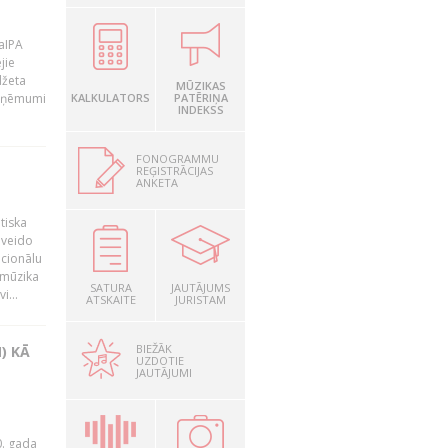
LaIPA
jie
džeta
MŪZIKAS
 ieņēmumi
KALKULATORS
PATĒRIŅA
INDEKSS
FONOGRAMMU
REĢISTRĀCIJAS
ANKETA
tiska
 veido
ocionālu
 mūzika
SATURA
JAUTĀJUMS
i...
ATSKAITE
JURISTAM
BIEŽĀK
) KĀ
UZDOTIE
JAUTĀJUMI
0. gada