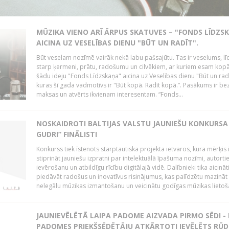
MŪZIKA VIENO ARĪ ĀRPUS SKATUVES – "FONDS LĪDZS
AICINA UZ VESELĪBAS DIENU "BŪT UN RADĪT".
Būt veselam nozīmē vairāk nekā labu pašsajūtu. Tas ir veselums, lī
starp ķermeni, prātu, radošumu un cilvēkiem, ar kuriem esam kopā
šādu ideju "Fonds Līdzskaņa" aicina uz Veselības dienu "Būt un radī
kuras šī gada vadmotīvs ir "Būt kopā. Radīt kopā.”. Pasākums ir be
maksas un atvērts ikvienam interesentam. “Fonds...
NOSKAIDROTI BALTIJAS VALSTU JAUNIEŠU KONKURSA 
GUDRI” FINĀLISTI
Konkurss tiek īstenots starptautiska projekta ietvaros, kura mērķis 
stiprināt jauniešu izpratni par intelektuālā īpašuma nozīmi, autorti
ievērošanu un atbildīgu rīcību digitālajā vidē. Dalībnieki tika aicināt
piedāvāt radošus un inovatīvus risinājumus, kas palīdzētu mazināt
nelegālu mūzikas izmantošanu un veicinātu godīgas mūzikas lietoša
JAUNIEVĒLĒTĀ LAIPA PADOME AIZVADA PIRMO SĒDI -
PADOMES PRIEKŠSĒDĒTĀJU ATKĀRTOTI IEVĒLĒTS RŪD