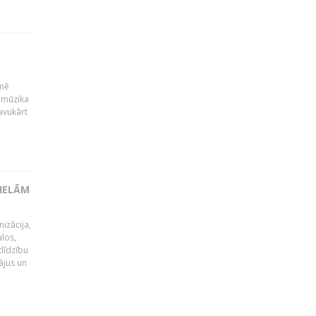
kmē
 mūzika
avukārt
LIELĀM
izācija,
alos,
tlīdzību
ājus un