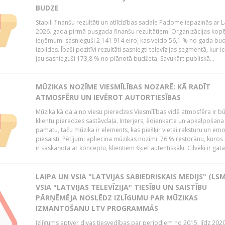
BUDZE
Stabili finanšu rezultāti un atlīdzības sadale Padome iepazinās ar 
2026. gada pirmā pusgada finanšu rezultātiem. Organizācijas kopē
ieņēmumi sasnieguši 2 141 914 eiro, kas veido 56,1 % no gada bu
izpildes. Īpaši pozitīvi rezultāti sasniegti televīzijas segmentā, kur
jau sasnieguši 173,8 % no plānotā budžeta. Savukārt publiskā...
MŪZIKAS NOZĪME VIESMĪLĪBAS NOZARĒ: KĀ RADĪT
ATMOSFĒRU UN IEVĒROT AUTORTIESĪBAS
Mūzika kā daļa no viesu pieredzes Viesmīlības vidē atmosfēra ir bū
klientu pieredzes sastāvdaļa. Interjers, ēdienkarte un apkalpošana
pamatu, taču mūzika ir elements, kas piešķir vietai raksturu un em
piesaisti. Pētījumi apliecina mūzikas nozīmi: 76 % restorānu, kuros
ir saskaņota ar konceptu, klientiem šķiet autentiskāki. Cilvēki ir gatav
LAIPA UN VSIA "LATVIJAS SABIEDRISKAIS MEDIJS" (LSM
VSIA "LATVIJAS TELEVĪZIJA" TIESĪBU UN SAISTĪBU
PĀRŅĒMĒJA NOSLĒDZ IZLĪGUMU PAR MŪZIKAS
IZMANTOŠANU LTV PROGRAMMĀS
Izlīgums aptver divas tiesvedības par periodiem no 2015. līdz 202