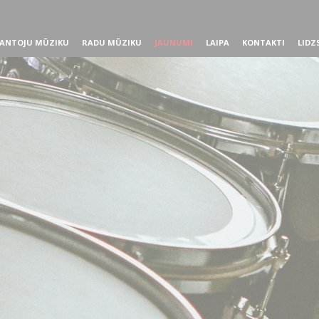
ANTOJU MŪZIKU
RADU MŪZIKU
JAUNUMI
LAIPA
KONTAKTI
LIDZ