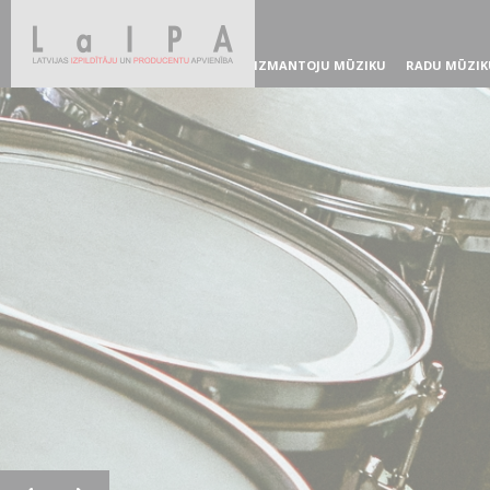
IZMANTOJU MŪZIKU
RADU MŪZIK