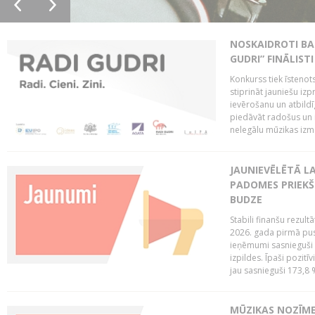
NOSKAIDROTI BA
GUDRI” FINĀLISTI
Konkurss tiek īstenots
stiprināt jauniešu izp
ievērošanu un atbildīgu
piedāvāt radošus un i
nelegālu mūzikas izm
JAUNIEVĒLĒTĀ LA
PADOMES PRIEKŠ
BUDZE
Stabili finanšu rezul
2026. gada pirmā pus
ieņēmumi sasnieguši 
izpildes. Īpaši pozitī
jau sasnieguši 173,8 
MŪZIKAS NOZĪME