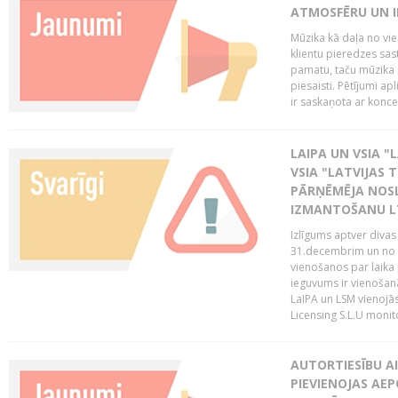
ATMOSFĒRU UN I
Mūzika kā daļa no vie
klientu pieredzes sas
pamatu, taču mūzika i
piesaisti. Pētījumi a
ir saskaņota ar koncept
LAIPA UN VSIA "L
VSIA "LATVIJAS T
PĀRŅĒMĒJA NOSL
IZMANTOŠANU 
Izlīgums aptver divas
31.decembrim un no 2
vienošanos par laika
ieguvums ir vienošan
LaIPA un LSM vienojā
Licensing S.L.U monito
AUTORTIESĪBU AI
PIEVIENOJAS AEP