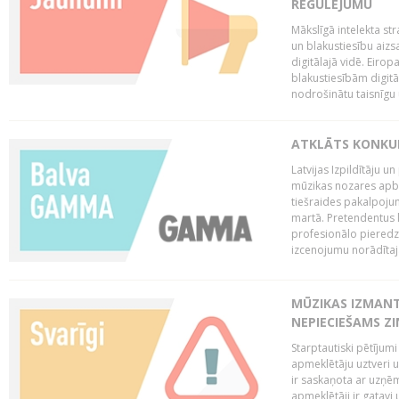
REGULĒJUMU
Mākslīgā intelekta str
un blakustiesību aizs
digitālajā vidē. Eirop
blakustiesībām digitāl
nodrošinātu taisnīgu
ATKLĀTS KONKU
Latvijas Izpildītāju 
mūzikas nozares apb
tiešraides pakalpoj
martā. Pretendentus l
profesionālo pieredzi
izcenojumu norādītaj
MŪZIKAS IZMAN
NEPIECIEŠAMS Z
Starptautiski pētījum
apmeklētāju uztveri 
ir saskaņota ar uzņēm
apmeklētāji ir gatavi 