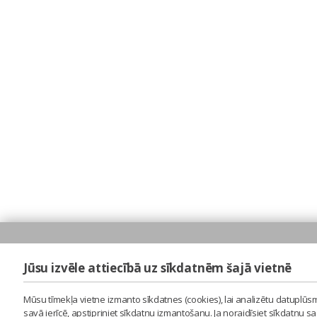
Jūsu izvēle attiecībā uz sīkdatnēm šajā vietnē
Mūsu tīmekļa vietne izmanto sīkdatnes (cookies), lai analizētu datuplūsm
savā ierīcē, apstipriniet sīkdatņu izmantošanu. Ja noraidīsiet sīkdatņu 