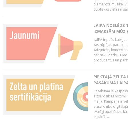
piemērota mūzika. Vi
publiskās vietās ir sais
LAIPA NOSLĒDZ 
IZMAKSĀM MŪZIĶ
LaIPA ir pašu Latvija
kas rūpējas par to, lai
kafejnīcās, koncertos
par savu darbu. Biedr
producentus un pārstā
PIEKTAJĀ ZELTA
PASĀKUMĀ LAIPA
Pasākuma laikā īpašs u
aizsardzības nozīmi,
maijā. Kampaņa ir vel
aizsardzību digitālajā
svarīgi apzināties, ka
ieguldīts...