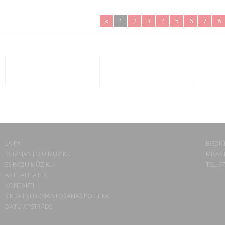
«
1
2
3
4
5
6
7
8
LAIPA
BIEDRĪ
ES IZMANTOJU MŪZIKU
MISAS 
ES RADU MŪZIKU
TEL. 6
AKTUALITĀTES
KONTAKTI
SĪKDATŅU IZMANTOŠANAS POLITIKA
DATU APSTRĀDE