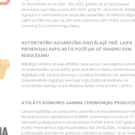
31.decembrim un no 2021. līdz 2022. gadam, kā arī ārpustiesas
vienošanos par laika posmu līdz 2025. gada 31. decembrim. Būtis
ieguvums ir vienošanās par turpmāko sadarbību. Noslēdzot Izlīgu
LaIPA un LSM vienojās, ka LSM varēs izmantot LaIPA rīcībā esošos
Licensing S.L.U monitoringa datus,...
AUTORTIESĪBU AIZSARDZĪBA DIGITĀLAJĀ VIDĒ: LAIPA
PIEVIENOJAS AEPO ARTIS POZĪCIJAI UZ SKAIDRU DSM
REGULĒJUMU
Mākslīgā intelekta straujā attīstība rada jaunus izaicinājumus autor
un blakustiesību aizsardzībā, īpaši attiecībā uz darbu izmantošanu
digitālajā vidē. Eiropas Komisija ir uzsākusi Direktīvas par autorti
blakustiesībām digitālajā vienotajā tirgū (DSM) pārskatīšanu, lai
nodrošinātu taisnīgu un pārskatāmu darbu izmantošanu. LaIPA ir...
ATKLĀTS KONKURSS GAMMA CEREMONIJAS PRODUC
Latvijas Izpildītāju un producentu apvienība aicina pieteikties pro
mūzikas nozares apbalvojuma GAMMA ceremonijas norises un TV
tiešraides pakalpojuma nodrošināšanai XIAOMI arēnā 2027 gada 1
martā. Pretendentus lūgums pieteikties līdz 29.06.2026., nosūtot s
profesionālo pieredzi un galvenos realizētos projektus, kā arī sni