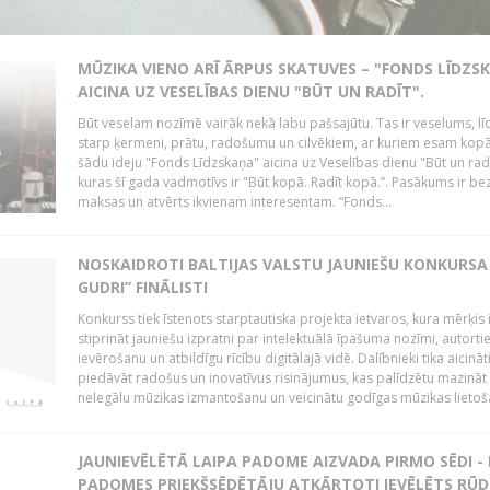
MŪZIKA VIENO ARĪ ĀRPUS SKATUVES – "FONDS LĪDZS
AICINA UZ VESELĪBAS DIENU "BŪT UN RADĪT".
Būt veselam nozīmē vairāk nekā labu pašsajūtu. Tas ir veselums, lī
starp ķermeni, prātu, radošumu un cilvēkiem, ar kuriem esam kopā
šādu ideju "Fonds Līdzskaņa" aicina uz Veselības dienu "Būt un radī
kuras šī gada vadmotīvs ir "Būt kopā. Radīt kopā.”. Pasākums ir be
maksas un atvērts ikvienam interesentam. “Fonds...
NOSKAIDROTI BALTIJAS VALSTU JAUNIEŠU KONKURSA 
GUDRI” FINĀLISTI
Konkurss tiek īstenots starptautiska projekta ietvaros, kura mērķis 
stiprināt jauniešu izpratni par intelektuālā īpašuma nozīmi, autorti
ievērošanu un atbildīgu rīcību digitālajā vidē. Dalībnieki tika aicināt
piedāvāt radošus un inovatīvus risinājumus, kas palīdzētu mazināt
nelegālu mūzikas izmantošanu un veicinātu godīgas mūzikas lietoša
JAUNIEVĒLĒTĀ LAIPA PADOME AIZVADA PIRMO SĒDI -
PADOMES PRIEKŠSĒDĒTĀJU ATKĀRTOTI IEVĒLĒTS RŪD