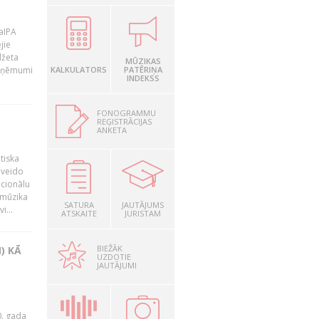
LaIPA
jie
džeta
MŪZIKAS
 ieņēmumi
KALKULATORS
PATĒRIŅA
INDEKSS
FONOGRAMMU
REĢISTRĀCIJAS
ANKETA
tiska
 veido
ocionālu
 mūzika
SATURA
JAUTĀJUMS
i...
ATSKAITE
JURISTAM
BIEŽĀK
) KĀ
UZDOTIE
JAUTĀJUMI
0. gada