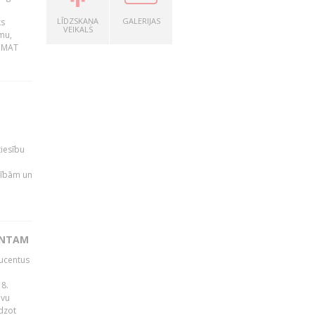
LĪDZSKAŅA
GALERIJAS
ks
VEIKALS
mu,
 BMAT
tiesību
esībām un
ENTAM
ducentus
8.
avu
edzot