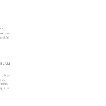
kmē
 mūzika
avukārt
LIELĀM
izācija,
alos,
tlīdzību
ājus un