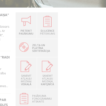
KAŅA"
dzsvars
. Ar
PIETEIKT
DJ LICENCE
PASĀKUMU
PIETEIKUMS
t",
z
ZELTA UN
PLATĪNA
SERTIFIKĀCIJA
“RADI
ir
esību
SAŅEMT
SAŅEMT
i
ATĻAUJU
ATĻAUJU
MŪZIKAI
MŪZIKAI
VEIKALĀ
KAFEJNĪCĀ
nas...
PASĀKUMA
FONOGRAMMU
 PAR
ATSKAITE
OLFS