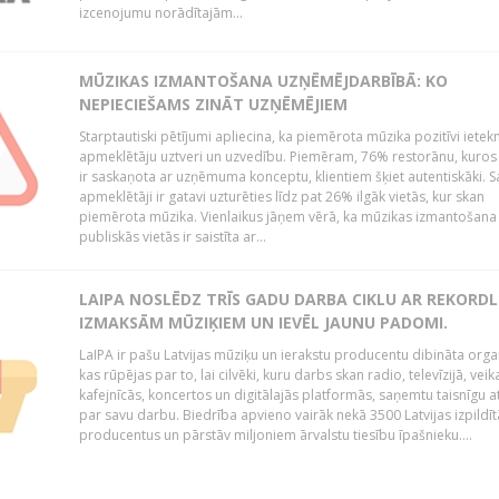
izcenojumu norādītajām...
MŪZIKAS IZMANTOŠANA UZŅĒMĒJDARBĪBĀ: KO
NEPIECIEŠAMS ZINĀT UZŅĒMĒJIEM
Starptautiski pētījumi apliecina, ka piemērota mūzika pozitīvi iete
apmeklētāju uztveri un uzvedību. Piemēram, 76% restorānu, kuros
ir saskaņota ar uzņēmuma konceptu, klientiem šķiet autentiskāki. S
apmeklētāji ir gatavi uzturēties līdz pat 26% ilgāk vietās, kur skan
piemērota mūzika. Vienlaikus jāņem vērā, ka mūzikas izmantošana
publiskās vietās ir saistīta ar...
LAIPA NOSLĒDZ TRĪS GADU DARBA CIKLU AR REKORD
IZMAKSĀM MŪZIĶIEM UN IEVĒL JAUNU PADOMI.
LaIPA ir pašu Latvijas mūziķu un ierakstu producentu dibināta organ
kas rūpējas par to, lai cilvēki, kuru darbs skan radio, televīzijā, veik
kafejnīcās, koncertos un digitālajās platformās, saņemtu taisnīgu a
par savu darbu. Biedrība apvieno vairāk nekā 3500 Latvijas izpildīt
producentus un pārstāv miljoniem ārvalstu tiesību īpašnieku....