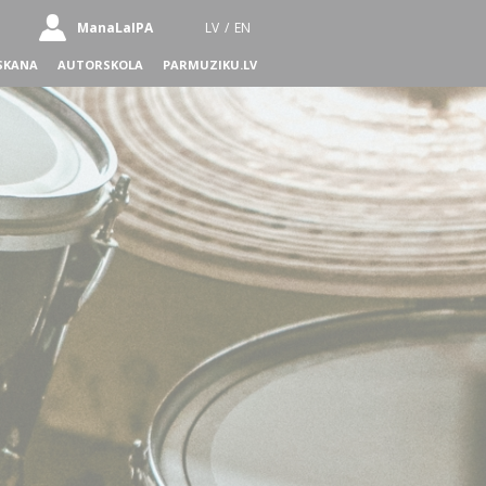
ManaLaIPA
LV
/
EN
SKANA
AUTORSKOLA
PARMUZIKU.LV