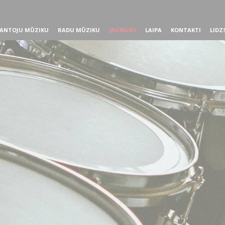
ANTOJU MŪZIKU
RADU MŪZIKU
JAUNUMI
LAIPA
KONTAKTI
LIDZ