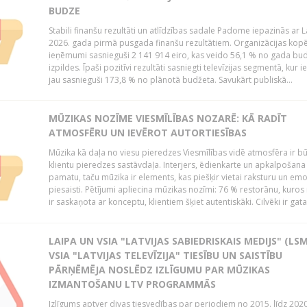
BUDZE
Stabili finanšu rezultāti un atlīdzības sadale Padome iepazinās ar 
2026. gada pirmā pusgada finanšu rezultātiem. Organizācijas kopē
ieņēmumi sasnieguši 2 141 914 eiro, kas veido 56,1 % no gada bu
izpildes. Īpaši pozitīvi rezultāti sasniegti televīzijas segmentā, kur
jau sasnieguši 173,8 % no plānotā budžeta. Savukārt publiskā...
MŪZIKAS NOZĪME VIESMĪLĪBAS NOZARĒ: KĀ RADĪT
ATMOSFĒRU UN IEVĒROT AUTORTIESĪBAS
Mūzika kā daļa no viesu pieredzes Viesmīlības vidē atmosfēra ir bū
klientu pieredzes sastāvdaļa. Interjers, ēdienkarte un apkalpošana
pamatu, taču mūzika ir elements, kas piešķir vietai raksturu un em
piesaisti. Pētījumi apliecina mūzikas nozīmi: 76 % restorānu, kuros
ir saskaņota ar konceptu, klientiem šķiet autentiskāki. Cilvēki ir gatav
LAIPA UN VSIA "LATVIJAS SABIEDRISKAIS MEDIJS" (LSM
VSIA "LATVIJAS TELEVĪZIJA" TIESĪBU UN SAISTĪBU
PĀRŅĒMĒJA NOSLĒDZ IZLĪGUMU PAR MŪZIKAS
IZMANTOŠANU LTV PROGRAMMĀS
Izlīgums aptver divas tiesvedības par periodiem no 2015. līdz 202