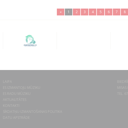
«
1
2
3
4
5
6
7
8
LAIPA
BIEDRĪ
ES IZMANTOJU MŪZIKU
MISAS 
ES RADU MŪZIKU
TEL. 6
AKTUALITĀTES
KONTAKTI
SĪKDATŅU IZMANTOŠANAS POLITIKA
DATU APSTRĀDE