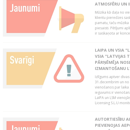
ATMOSFĒRU UN I
Mūzika kā daļa no vie
klientu pieredzes sas
pamatu, taču mūzika i
piesaisti. Pētījumi a
ir saskaņota ar koncept
LAIPA UN VSIA "L
VSIA "LATVIJAS T
PĀRŅĒMĒJA NOSL
IZMANTOŠANU 
Izlīgums aptver divas
31.decembrim un no 2
vienošanos par laika
ieguvums ir vienošan
LaIPA un LSM vienojā
Licensing S.L.U monito
AUTORTIESĪBU AI
PIEVIENOJAS AEP