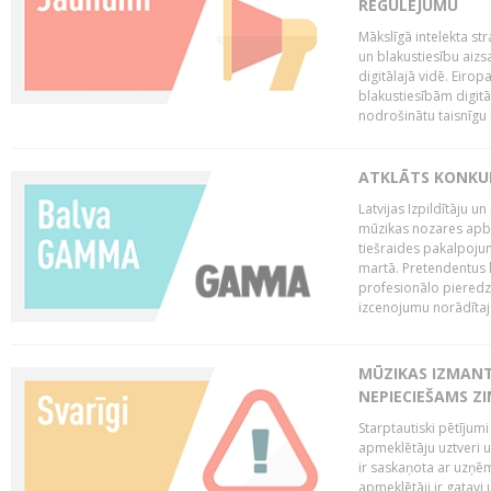
REGULĒJUMU
Mākslīgā intelekta str
un blakustiesību aizs
digitālajā vidē. Eirop
blakustiesībām digitāl
nodrošinātu taisnīgu
ATKLĀTS KONKU
Latvijas Izpildītāju 
mūzikas nozares apb
tiešraides pakalpoj
martā. Pretendentus l
profesionālo pieredzi
izcenojumu norādītaj
MŪZIKAS IZMAN
NEPIECIEŠAMS Z
Starptautiski pētījum
apmeklētāju uztveri 
ir saskaņota ar uzņēm
apmeklētāji ir gatavi 