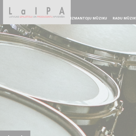
IZMANTOJU MŪZIKU
RADU MŪZIK