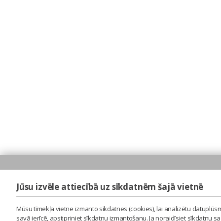
Jūsu izvēle attiecībā uz sīkdatnēm šajā vietnē
Mūsu tīmekļa vietne izmanto sīkdatnes (cookies), lai analizētu datuplūsm
savā ierīcē, apstipriniet sīkdatņu izmantošanu. Ja noraidīsiet sīkdatņu 