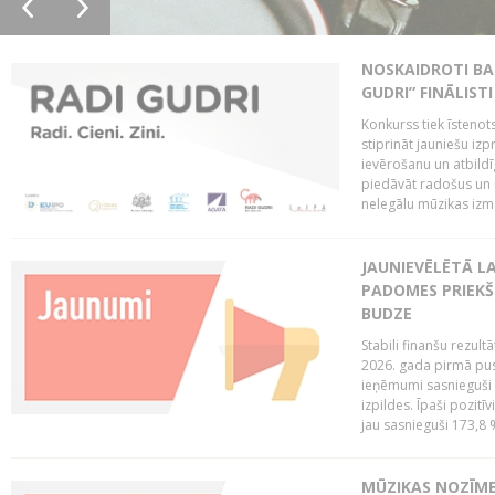
NOSKAIDROTI BA
GUDRI” FINĀLISTI
Konkurss tiek īstenots
stiprināt jauniešu izp
ievērošanu un atbildīgu
piedāvāt radošus un i
nelegālu mūzikas izm
JAUNIEVĒLĒTĀ LA
PADOMES PRIEKŠ
BUDZE
Stabili finanšu rezul
2026. gada pirmā pus
ieņēmumi sasnieguši 
izpildes. Īpaši pozitī
jau sasnieguši 173,8 
MŪZIKAS NOZĪME