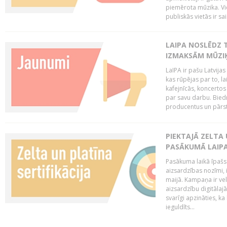
piemērota mūzika. Vi
publiskās vietās ir sais
LAIPA NOSLĒDZ 
IZMAKSĀM MŪZIĶ
LaIPA ir pašu Latvija
kas rūpējas par to, lai
kafejnīcās, koncertos
par savu darbu. Biedr
producentus un pārstā
PIEKTAJĀ ZELTA
PASĀKUMĀ LAIPA
Pasākuma laikā īpašs u
aizsardzības nozīmi,
maijā. Kampaņa ir vel
aizsardzību digitālajā
svarīgi apzināties, ka
ieguldīts...