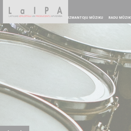
IZMANTOJU MŪZIKU
RADU MŪZIK