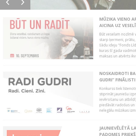
MŪZIKA VIENO A
AICINA UZ VESEL
Būt veselam nozīmē va
starp ķermeni, prātu
šādu ideju "Fonds Līd
kuras šī gada vadmotī
maksas un atvērts ikv
NOSKAIDROTI BA
GUDRI” FINĀLISTI
Konkurss tiek īstenots
stiprināt jauniešu izp
ievērošanu un atbildīgu
piedāvāt radošus un i
nelegālu mūzikas izm
JAUNIEVĒLĒTĀ LA
PADOMES PRIEKŠ