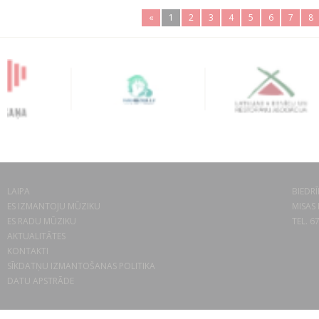
«
1
2
3
4
5
6
7
8
LAIPA
BIEDRĪ
ES IZMANTOJU MŪZIKU
MISAS 
ES RADU MŪZIKU
TEL. 6
AKTUALITĀTES
KONTAKTI
SĪKDATŅU IZMANTOŠANAS POLITIKA
DATU APSTRĀDE