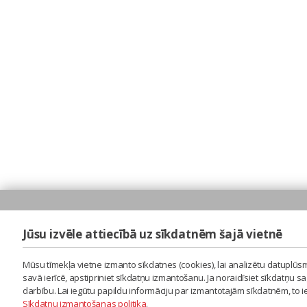
Jūsu izvēle attiecībā uz sīkdatnēm šajā vietnē
Mūsu tīmekļa vietne izmanto sīkdatnes (cookies), lai analizētu datuplūsm
savā ierīcē, apstipriniet sīkdatņu izmantošanu. Ja noraidīsiet sīkdatņu 
darbību. Lai iegūtu papildu informāciju par izmantotajām sīkdatnēm, to 
Sīkdatņu izmantošanas politika
.