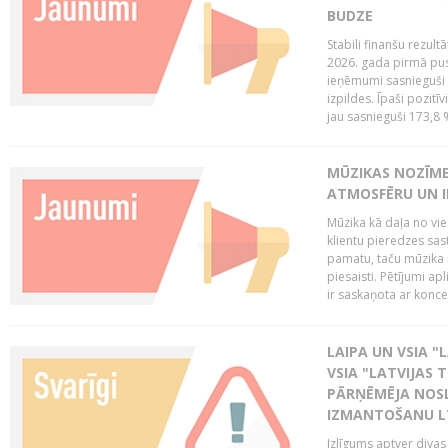
BUDZE
Stabili finanšu rezul
2026. gada pirmā pus
ieņēmumi sasnieguši 
izpildes. Īpaši pozitī
jau sasnieguši 173,8 
MŪZIKAS NOZĪME
ATMOSFĒRU UN I
Mūzika kā daļa no vie
klientu pieredzes sas
pamatu, taču mūzika i
piesaisti. Pētījumi a
ir saskaņota ar koncept
LAIPA UN VSIA "L
VSIA "LATVIJAS T
PĀRŅĒMĒJA NOSL
IZMANTOŠANU 
Izlīgums aptver divas