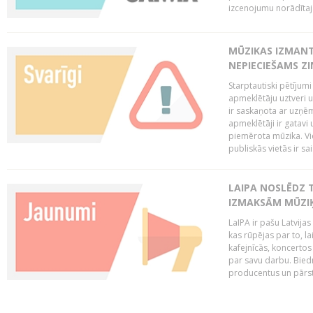
izcenojumu norādītaj
MŪZIKAS IZMAN
NEPIECIEŠAMS Z
Starptautiski pētījum
apmeklētāju uztveri 
ir saskaņota ar uzņēm
apmeklētāji ir gatavi 
piemērota mūzika. Vi
publiskās vietās ir sais
LAIPA NOSLĒDZ 
IZMAKSĀM MŪZIĶ
LaIPA ir pašu Latvija
kas rūpējas par to, lai
kafejnīcās, koncertos
par savu darbu. Biedr
producentus un pārstā