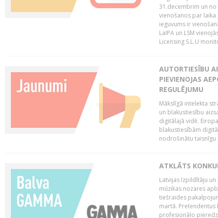
31.decembrim un no 2
vienošanos par laika
ieguvums ir vienošan
LaIPA un LSM vienojā
Licensing S.L.U monito
AUTORTIESĪBU AI
PIEVIENOJAS AEP
REGULĒJUMU
Mākslīgā intelekta str
un blakustiesību aizs
digitālajā vidē. Eirop
blakustiesībām digitāl
nodrošinātu taisnīgu
ATKLĀTS KONKU
Latvijas Izpildītāju 
mūzikas nozares apb
tiešraides pakalpoj
martā. Pretendentus l
profesionālo pieredzi